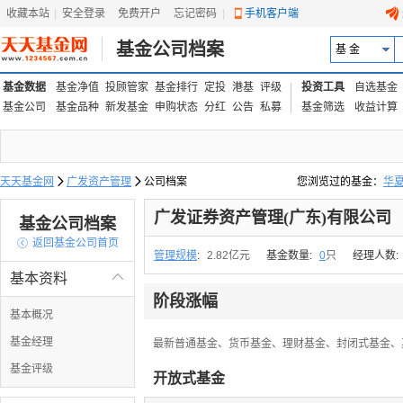
收藏本站
|
安全登录
|
免费开户
忘记密码
|
手机客户端
基金公司档案
基 金
基金数据
基金净值
投顾管家
基金排行
定投
港基
评级
投资工具
自选基金
基金公司
基金品种
新发基金
申购状态
分红
公告
私募
基金筛选
收益计算
天天基金网

广发资产管理

公司档案
您浏览过的基金：
华
易方达上证中盘ETF联接
广发证券资产管理(广东)有限公司
基金公司档案

返回基金公司首页
管理规模
:
2.82亿元
基金数量:
0
只
经理人数:
基本资料

阶段涨幅
基本概况
基金经理
最新普通基金、货币基金、理财基金、封闭式基金、
基金评级
开放式基金