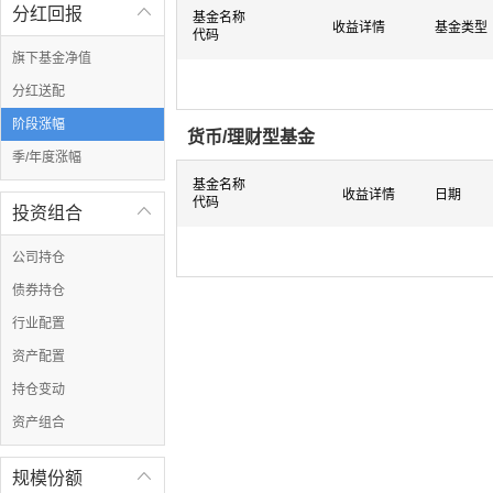
分红回报

基金名称
收益详情
基金类型
代码
旗下基金净值
分红送配
阶段涨幅
货币/理财型基金
季/年度涨幅
基金名称
收益详情
日期
代码
投资组合

公司持仓
债券持仓
行业配置
资产配置
持仓变动
资产组合
规模份额
