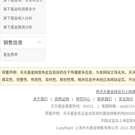
旗下基金资产负债表合计
旗下基金利润表合计
旗下基金收入分析
旗下基金费用分析
销售信息

基金费率
郑重声明：天天基金网发布此信息目的在于传播更多信息，与本网站立场无关。天
真实性、完整性、有效性、及时性、原创性等。相关信息并未经过本网站证实，不对您
将天天基金网设为上网
关于我们
|
资质证明
|
研究中心
|
联系我们
|
安全指引
天天基金客服热线：95021
|
客服邮箱：
vip@123
郑重声明：
天天基金系证监会批准的基金销售机构[000000
中国证监会上海监管
CopyRight 上海天天基金销售有限公司 2011-现在