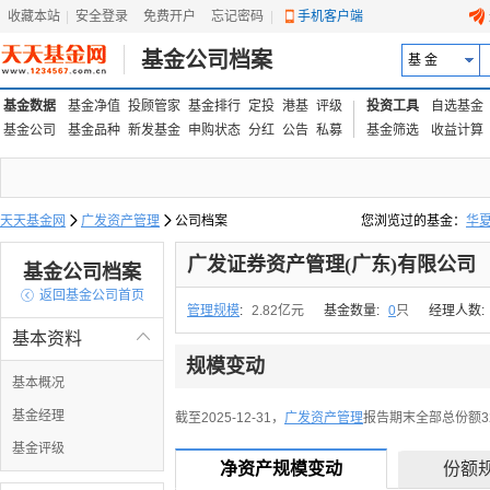
收藏本站
|
安全登录
|
免费开户
忘记密码
|
手机客户端
基金公司档案
基 金
基金数据
基金净值
投顾管家
基金排行
定投
港基
评级
投资工具
自选基金
基金公司
基金品种
新发基金
申购状态
分红
公告
私募
基金筛选
收益计算
天天基金网

广发资产管理

公司档案
您浏览过的基金：
华
易方达上证中盘ETF联接
广发证券资产管理(广东)有限公司
基金公司档案

返回基金公司首页
管理规模
:
2.82亿元
基金数量:
0
只
经理人数:
基本资料

规模变动
基本概况
基金经理
截至2025-12-31，
广发资产管理
报告期末全部总份额326
基金评级
净资产规模变动
份额