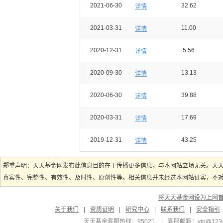
2021-06-30
32.62
详情
2021-03-31
11.00
详情
2020-12-31
5.56
详情
2020-09-30
13.13
详情
2020-06-30
39.88
详情
2020-03-31
17.69
详情
2019-12-31
43.25
详情
郑重声明：天天基金网发布此信息目的在于传播更多信息，与本网站立场无关。天
真实性、完整性、有效性、及时性、原创性等。相关信息并未经过本网站证实，不对您
将天天基金网设为上网
关于我们
|
资质证明
|
研究中心
|
联系我们
|
安全指引
天天基金客服热线：95021
|
客服邮箱：
vip@123