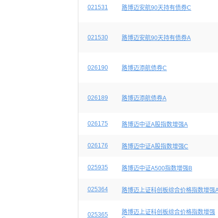
021531
路博迈安航90天持有债券C
021530
路博迈安航90天持有债券A
026190
路博迈添航债券C
026189
路博迈添航债券A
026175
路博迈中证A股指数增强A
026176
路博迈中证A股指数增强C
025935
路博迈中证A500指数增强B
025364
路博迈上证科创板综合价格指数增强
路博迈上证科创板综合价格指数增强
025365