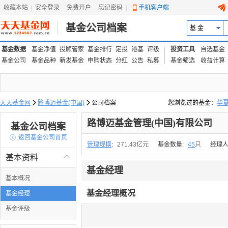
收藏本站
|
安全登录
|
免费开户
忘记密码
|
手机客户端
基金公司档案
基 金
基金数据
基金净值
投顾管家
基金排行
定投
港基
评级
投资工具
自选基金
基金公司
基金品种
新发基金
申购状态
分红
公告
私募
基金筛选
收益计算
天天基金网

路博迈基金(中国)

公司档案
您浏览过的基金：
华
易方达上证中盘ETF联接
路博迈基金管理(中国)有限公司
基金公司档案

返回基金公司首页
管理规模
:
271.43亿元
基金数量:
45
只
经理人
基本资料

基金经理
基本概况
基金经理概况
基金经理
基金评级