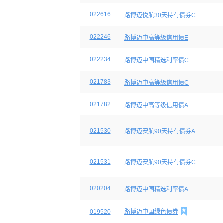
022616
路博迈悦航30天持有债券C
022246
路博迈中高等级信用债E
022234
路博迈中国精选利率债C
021783
路博迈中高等级信用债C
021782
路博迈中高等级信用债A
021530
路博迈安航90天持有债券A
021531
路博迈安航90天持有债券C
020204
路博迈中国精选利率债A

019520
路博迈中国绿色债券