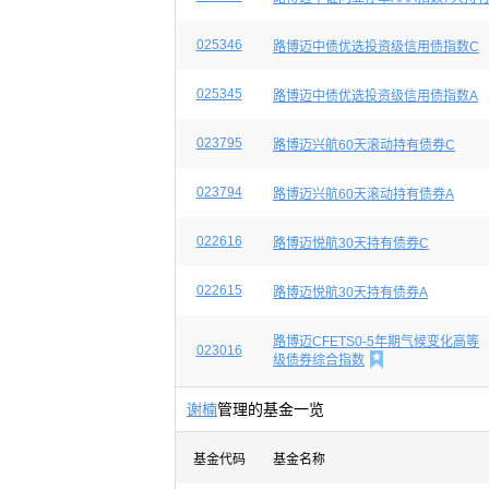
025346
路博迈中债优选投资级信用债指数C
025345
路博迈中债优选投资级信用债指数A
023795
路博迈兴航60天滚动持有债券C
023794
路博迈兴航60天滚动持有债券A
022616
路博迈悦航30天持有债券C
022615
路博迈悦航30天持有债券A
路博迈CFETS0-5年期气候变化高等
023016

级债券综合指数
谢楠
管理的基金一览
基金代码
基金名称