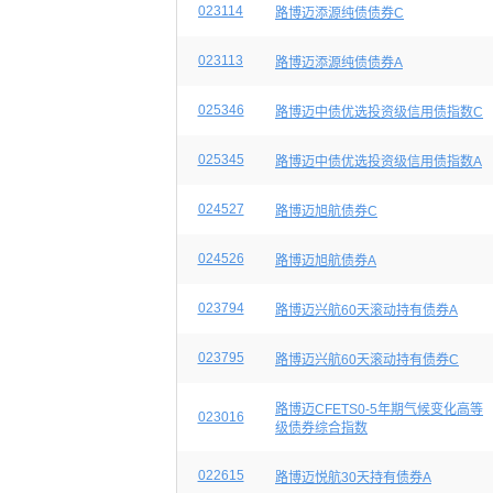
023114
路博迈添源纯债债券C
023113
路博迈添源纯债债券A
025346
路博迈中债优选投资级信用债指数C
025345
路博迈中债优选投资级信用债指数A
024527
路博迈旭航债券C
024526
路博迈旭航债券A
023794
路博迈兴航60天滚动持有债券A
023795
路博迈兴航60天滚动持有债券C
路博迈CFETS0-5年期气候变化高等
023016
级债券综合指数
022615
路博迈悦航30天持有债券A