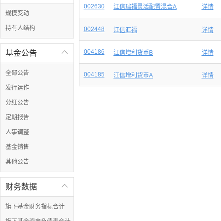
002630
江信瑞福灵活配置混合A
详情
规模变动
持有人结构
002448
江信汇福
详情
004186
基金公告

江信增利货币B
详情
全部公告
004185
江信增利货币A
详情
发行运作
分红公告
定期报告
人事调整
基金销售
其他公告
财务数据

旗下基金财务指标合计