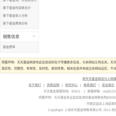
旗下基金资产负债表合计
旗下基金利润表合计
旗下基金收入分析
旗下基金费用分析
销售信息

基金费率
郑重声明：天天基金网发布此信息目的在于传播更多信息，与本网站立场无关。天
真实性、完整性、有效性、及时性、原创性等。相关信息并未经过本网站证实，不对您
将天天基金网设为上网
关于我们
|
资质证明
|
研究中心
|
联系我们
|
安全指引
天天基金客服热线：95021
|
客服邮箱：
vip@123
郑重声明：
天天基金系证监会批准的基金销售机构[000000
中国证监会上海监管
CopyRight 上海天天基金销售有限公司 2011-现在