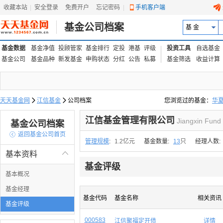
收藏本站
|
安全登录
|
免费开户
忘记密码
|
手机客户端
基金公司档案
基 金
基金数据
基金净值
投顾管家
基金排行
定投
港基
评级
投资工具
自选基金
基金公司
基金品种
新发基金
申购状态
分红
公告
私募
基金筛选
收益计算
天天基金网

江信基金

公司档案
您浏览过的基金：
华
易方达上证中盘ETF联接
江信基金管理有限公司
Jiangxin Fund
基金公司档案

返回基金公司首页
管理规模
:
1.2亿元
基金数量:
13
只
经理人数:
基本资料

基金评级
基本概况
基金经理
基金代码
基金名称
相关资讯
基金评级
000583
江信聚福定开债
详情