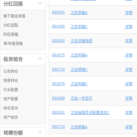
分红回报

003425
江信添福A
详情
旗下基金净值
分红送配
003426
江信添福C
详情
阶段涨幅
003424
江信洪福纯债
详情
季/年度涨幅
001675
江信同福A
详情
投资组合

002724
江信祺福C
详情
公司持仓
债券持仓
001676
江信同福C
详情
行业配置
003390
江信一年定开
详情
资产配置
持仓变动
002631
江信瑞福灵活配置混合C
详情
资产组合
002723
江信祺福A
详情
规模份额
