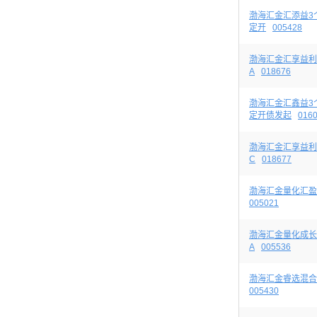
渤海汇金汇添益3
定开
005428
渤海汇金汇享益利
A
018676
渤海汇金汇鑫益3
定开债发起
016
渤海汇金汇享益利
C
018677
渤海汇金量化汇盈
005021
渤海汇金量化成长
A
005536
渤海汇金睿选混合
005430