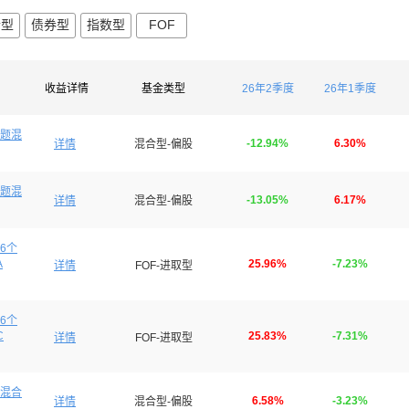
合型
债券型
指数型
FOF
收益详情
基金类型
26年2季度
26年1季度
题混
-12.94%
6.30%
详情
混合型-偏股
题混
-13.05%
6.17%
详情
混合型-偏股
6个
A
25.96%
-7.23%
详情
FOF-进取型
6个
C
25.83%
-7.31%
详情
FOF-进取型
混合
6.58%
-3.23%
详情
混合型-偏股