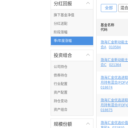
分红回报

全部
混
旗下基金净值
分红送配
基金名称
代码
阶段涨幅
季/年度涨幅
渤海汇金新动能主
合A
010584
投资组合

渤海汇金新动能主
合C
021364
公司持仓
债券持仓
渤海汇金优选进取
月持有混合(FOF)
行业配置
018674
资产配置
渤海汇金优选进取
持仓变动
月持有混合(FOF)
资产组合
018675
渤海汇金优选价值
规模份额

发起A
021910