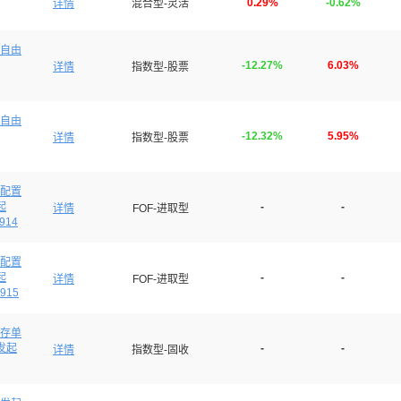
0.29%
-0.62%
详情
混合型-灵活
自由
-12.27%
6.03%
详情
指数型-股票
自由
-12.32%
5.95%
详情
指数型-股票
配置
起
-
-
详情
FOF-进取型
914
配置
起
-
-
详情
FOF-进取型
915
存单
发起
-
-
详情
指数型-固收