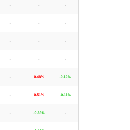
-
-
-
-
-
-
-
-
-
-
-
-
-
0.48%
-0.12%
-
0.51%
-0.11%
-
-0.38%
-