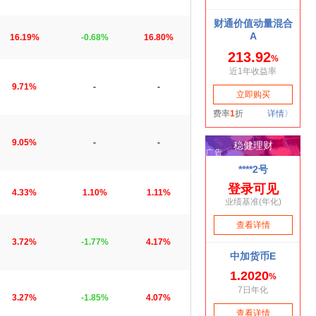
16.19%
-0.68%
16.80%
9.71%
-
-
9.05%
-
-
4.33%
1.10%
1.11%
3.72%
-1.77%
4.17%
3.27%
-1.85%
4.07%