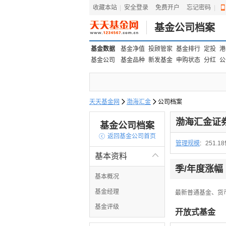
收藏本站
|
安全登录
|
免费开户
忘记密码
|
基金公司档案
基金数据
基金净值
投顾管家
基金排行
定投
港
基金公司
基金品种
新发基金
申购状态
分红
公
天天基金网

渤海汇金

公司档案
渤海汇金证
基金公司档案

返回基金公司首页
管理规模
:
251.1
基本资料

季/年度涨幅
基本概况
基金经理
最新普通基金、货
基金评级
开放式基金