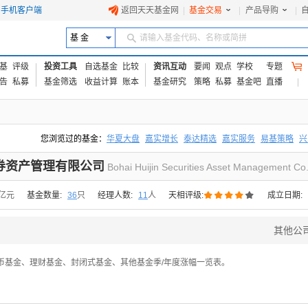
手机客户端
返回天天基金网
|
基金交易
|
产品导购
|
基 金
请输入基金代码、名称或简拼
基
评级
投资工具
自选基金
比较
资讯互动
要闻
观点
学校
专题
告
私募
基金筛选
收益计算
账本
基金研究
策略
私募
基金吧
直播
您浏览过的基金：
华夏大盘
嘉实增长
泰达精选
嘉实服务
易基策略
兴
易方达上证中盘ETF联接A
交银成长
添富优势
华安宏利
上证180价值ET
券资产管理有限公司
Bohai Huijin Securities Asset Management Co.





8亿元
基金数量:
36
只
经理人数:
11
人
天相评级:
成立日期:
其他公
币基金、理财基金、封闭式基金、其他基金季/年度涨幅一览表。