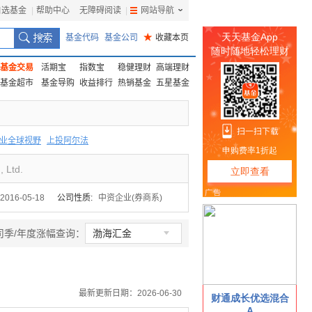
自选基金
|
帮助中心
无障碍阅读
|
网站导航
|
基金代码
基金公司
★
收藏本页
基金交易
活期宝
指数宝
稳健理财
高端理财
基金超市
基金导购
收益排行
热销基金
五星基金
业全球视野
上投阿尔法
F
上投优势
信诚蓝筹
, Ltd.
2016-05-18
公司性质:
中资企业(券商系)

司季/年度涨幅查询：
渤海汇金
最新更新日期：2026-06-30