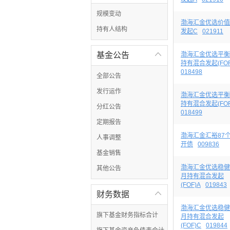
规模变动
渤海汇金优选价值
持有人结构
发起C
021911
基金公告

渤海汇金优选平衡
持有混合发起(FOF
018498
全部公告
发行运作
渤海汇金优选平衡
持有混合发起(FOF
分红公告
018499
定期报告
渤海汇金汇裕87
人事调整
开债
009836
基金销售
渤海汇金优选稳健
其他公告
月持有混合发起
(FOF)A
019843
财务数据

渤海汇金优选稳健
旗下基金财务指标合计
月持有混合发起
(FOF)C
019844