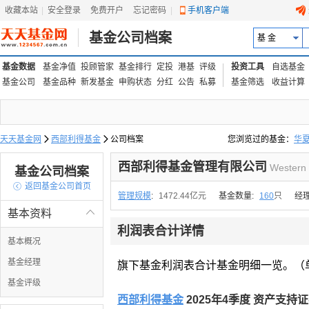
收藏本站
|
安全登录
|
免费开户
忘记密码
|
手机客户端
基金公司档案
基 金
基金数据
基金净值
投顾管家
基金排行
定投
港基
评级
投资工具
自选基金
基金公司
基金品种
新发基金
申购状态
分红
公告
私募
基金筛选
收益计算
天天基金网

西部利得基金

公司档案
您浏览过的基金：
华
易方达上证中盘ETF联接
西部利得基金管理有限公司
Western
基金公司档案

返回基金公司首页
管理规模
:
1472.44亿元
基金数量:
160
只
经
基本资料

利润表合计详情
基本概况
基金经理
旗下基金利润表合计基金明细一览。（
基金评级
西部利得基金
2025年4季度 资产支