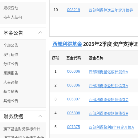
规模变动
10
008219
西部利得尊逸三年定开债券
持有人结构
基金公告

西部利得基金
2025年2季度 资产支
全部公告
发行运作
序号
基金代码
基金名称
分红公告
1
000006
西部利得量化成长混合A
定期报告
人事调整
2
006806
西部利得添盈短债债券A
基金销售
3
006807
西部利得添盈短债债券C
其他公告
4
006808
西部利得添盈短债债券E
财务数据

5
007375
西部利得聚利6个月定开债A
旗下基金财务指标合计