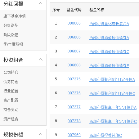
分红回报

序号
基金代码
基金名称
旗下基金净值
1
000006
西部利得量化成长混合A
分红送配
阶段涨幅
2
006806
西部利得添盈短债债券A
季/年度涨幅
3
006807
西部利得添盈短债债券C
投资组合

4
006808
西部利得添盈短债债券E
公司持仓
5
007375
西部利得聚利6个月定开债A
债券持仓
行业配置
6
007376
西部利得聚利6个月定开债C
资产配置
7
007377
西部利得聚享一年定开债券A
持仓变动
资产组合
8
007378
西部利得聚享一年定开债券C
规模份额

9
007969
西部利得得尊纯债C