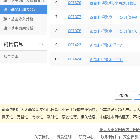
旗下基金资产负债表合计
6
007376
西部利得聚利6个月定开债C
旗下基金利润表合计
7
007377
西部利得聚享一年定开债券A
旗下基金收入分析
旗下基金费用分析
8
007378
西部利得聚享一年定开债券C
销售信息

9
007423
西部利得聚禾混合A
基金费率
10
007424
西部利得聚禾混合C
2026
2
郑重声明：天天基金网发布此信息目的在于传播更多信息，与本网站立场无关。天
真实性、完整性、有效性、及时性、原创性等。相关信息并未经过本网站证实，不对您
将天天基金网设为上网
关于我们
|
资质证明
|
研究中心
|
联系我们
|
安全指引