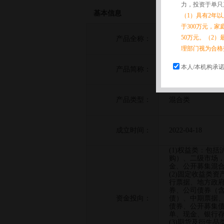
力，投资于单只
基本信息
（1）具有2年
于300万元，
50万元。（2）
产品全称：
野村东方国际君和
理部门视为合格
本人/本机构承
产品简称：
野村东方国际君和
产品类型：
混合类
成立时间：
2022-04-18
(1)权益类：包
购）、二级市场
金、公开募集混合
(2)固定收益类
行票据、地方政
券、公司债券（
资金投向：
债）、中期票据
债券、公开募集
单、现金、银行存
(3)期货及衍生