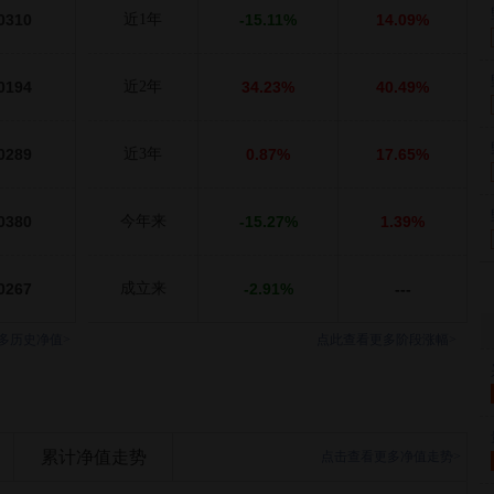
0310
近1年
-15.11%
14.09%
0194
近2年
34.23%
40.49%
0289
近3年
0.87%
17.65%
0380
今年来
-15.27%
1.39%
0267
成立来
-2.91%
---
多历史净值>
点此查看更多阶段涨幅>
累计净值走势
点击查看更多净值走势>