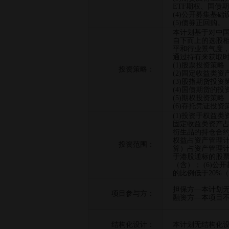
ETF期权、国债
(4)公开募集基
(5)债券正回购。
本计划基于对中
自下而上的选股
平和行业景气度
通过持有来获取
(1)股票投资策略
投资策略：
(2)固定收益类资
(3)股指期货投资
(4)国债期货的投
(5)期权投资策略
(6)存托凭证投资
(1)投资于权益类
固定收益类资产占
衍生品的持仓合约
权益占资产管理计
投资范围：
算）占资产管理计
于港股通标的股票
（含）； (6)
的比例低于20%
担保方—本计划
项目参与方：
融资方—本项目
结构化设计：
本计划无结构化