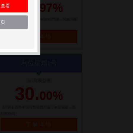
21.
97%
后查看
【点评】百亿量化私募，中证500指增，风格均衡
首页
配置
了解详情
利位星熠1号
近1年收益率
30.
00%
【点评】深耕中国转型受益产业，中观突破，非
对称布局
了解详情