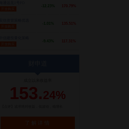
海通远见1号FO
-12.23%
170.79%
开放购买
安信资管策略优选
-1.01%
135.51%
开放购买
中信建投量化策略
-9.43%
117.31%
开放购买
财申道
成立以来收益率
153.
24%
【点评】追求绝对收益，低波动，稳增长
了解详情