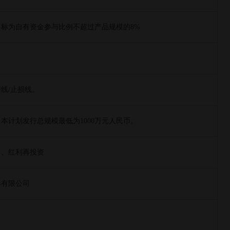
标为自有资金参与比例不超过产品规模的8%
线/止损线。
本计划发行总规模最低为1000万元人民币。
）、红利再投资
券有限公司