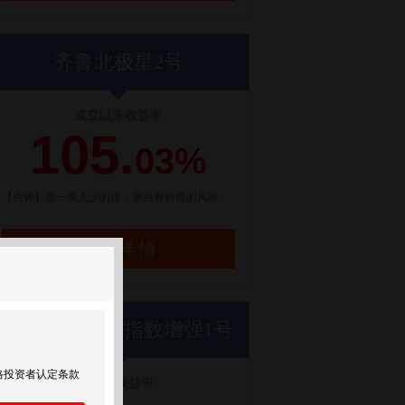
齐鲁北极星2号
成立以来收益率
105.
03%
【点评】选一条人少的路，承担有价值的风险
了解详情
世纪前沿优优指数增强1号
格投资者认定条款
近1年收益率