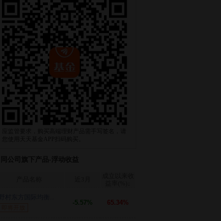
应监管要求，购买高端理财产品需手写签名，请
您使用天天基金APP扫码购买。
同公司旗下产品-浮动收益
成立以来收
产品名称
近3月
益率(%)
↓
野村东方国际均衡...
-5.57%
65.34%
即将开放