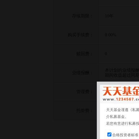
存续期限：
10年
购买手续费：
0.00%
赎回费：
0
本计划的业绩报
业绩报酬：
期间收益超过同期
管理费：
1.00%
天天基金谨遵《私
托管费：
0.01%
介私募基金。
若您有意进行私募
合格投资者标准