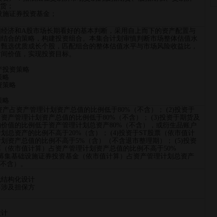
期货；
础设施证券投资基金；
国经济和A股市场长期看好的基本判断，采用自上而下的资产配置与
相结合的策略，构建投资组合。本集合计划审慎判断市场整体估值水
，甄选优质成长个股，匹配组合的整体估值水平与市场风险收益比，
时间价值，实现投资目标。
产投资策略
策略
资策略
策略
资产占资产管理计划资产总值的比例低于80%（不含）； (2)投资于
资产管理计划资产总值的比例低于80%（不含）； (3)投资于期货及
价值的比例低于资产管理计划总资产80%（不含），或衍生品账户
划总资产的比例不高于20%（含）； (4)投资于ST股票（依市值计
划资产总值的比例不高于5%（含）（不含退市整理期）； (5)投资
（依市值计算）占资产管理计划资产总值的比例不高于50%
公开募集基础设施证券投资基金（依市值计算）占资产管理计划总资产
（不含）。
无结构化设计
不涉及担保方
设计