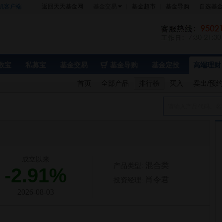
机客户端
返回天天基金网
基金交易
基金超市
基金导购
自选基
数宝
私募宝
基金交易
基金导购
基金定投
高端理财
首页
全部产品
排行榜
买入
卖出/预
请输入产品代码、名
成立以来
混合类
产品类型:
-2.91%
肖令君
投资经理:
2026-08-03