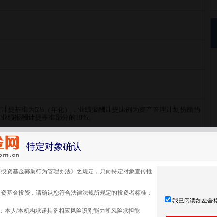
酬计提基准为5%（年化），业绩报酬计提比例为资产管理计划份额的
业绩报酬计提基准部分的10%。
特定对象确认
募投资基金募集行为管理办法》之规定，只向特定对象宣传推
投资基金投资，请确认您符合法律法规所规定的投资者标准：
点此查看更多购买信息>
我已阅读如左合
：本人/本机构承诺具备相应风险识别能力和风险承担能