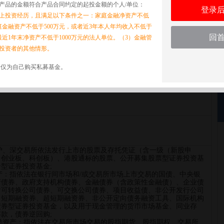
产品的金额符合产品合同约定的起投金额的个人/单位：
登录
以上投资经历，且满足以下条件之一：家庭金融净资产不低
家庭金融资产不低于500万元，或者近3年本人年均收入不低于
回
最近1年末净资产不低于1000万元的法人单位。（3）金融管
1号集合资产管理计划
投资者的其他情形。
诺仅为自己购买私募基金。
1号
括沪、深交易所依法发行上市的股票及存托凭证（含一级（新股申
，创业板、科创板）、港股通标的股票、公开募集股票型证券投资基
型证券投资基金;
资产：指依法在银行间市场和/或交易所市场上市交易的国债、中央银
府债券、政府支持机构债券、金融债券（含政策性金融债）、企业债
含可转换公司债券、可交换公司债券、项目收益债、非公开发行公司
、短期融资券、超短期融资券、非公开定向债务融资工具、国际机构
债券型证券投资基金，以及用于现金管理的货币市场基金、同业存
款，债券逆回购;
品类资产：指依法在交易所市场交易的股指期货、股指期权、交易所