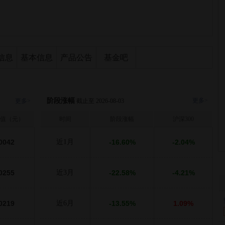
信息
基本信息
产品公告
基金吧
阶段涨幅
更多>
更多>
截止至 2026-08-03
值（元）
时间
阶段涨幅
沪深300
0042
近1月
-16.60%
-2.04%
0255
近3月
-22.58%
-4.21%
0219
近6月
-13.55%
1.09%