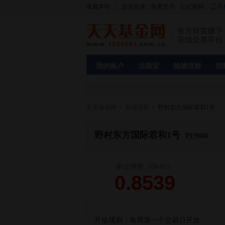
收藏本站
|
安全登录
免费开户
忘记密码
手
我的账户
活期宝
稳健理财
指
天天基金网
>
高端理财
>
野村东方国际君和1号
野村东方国际君和1号
PE9006
单位净值
（08-03）
0.8539
开放规则：
每周第一个交易日开放