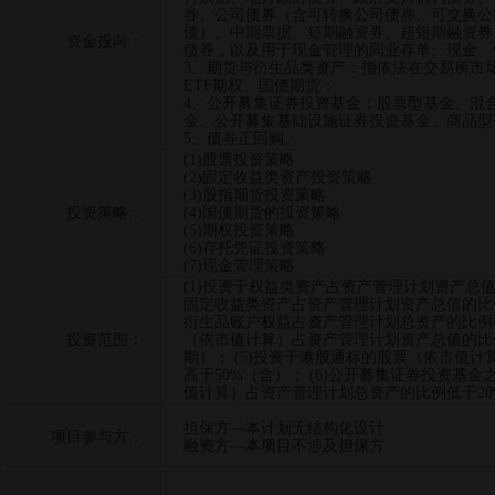
券、公司债券（含可转换公司债券、可交换公
债）、中期票据、短期融资券、超短期融资券
资金投向：
债券，以及用于现金管理的同业存单、现金、
3、期货与衍生品类资产：指依法在交易所市
ETF期权、国债期货；
4、公开募集证券投资基金：股票型基金、混
金、公开募集基础设施证券投资基金、商品型
5、债券正回购。
(1)股票投资策略
(2)固定收益类资产投资策略
(3)股指期货投资策略
投资策略：
(4)国债期货的投资策略
(5)期权投资策略
(6)存托凭证投资策略
(7)现金管理策略
(1)投资于权益类资产占资产管理计划资产总值的
固定收益类资产占资产管理计划资产总值的比例低
衍生品账户权益占资产管理计划总资产的比例不高
投资范围：
（依市值计算）占资产管理计划资产总值的比
期）； (5)投资于港股通标的股票（依市值
高于50%（含）； (6)公开募集证券投资基
值计算）占资产管理计划总资产的比例低于20
担保方—本计划无结构化设计
项目参与方：
融资方—本项目不涉及担保方