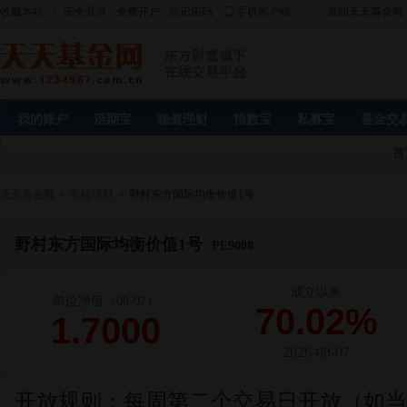
收藏本站
|
安全登录
免费开户
忘记密码
手机客户端
返回天天基金网
我的账户
活期宝
稳健理财
指数宝
私募宝
基金交
首
天天基金网
>
高端理财
>
野村东方国际均衡价值1号
野村东方国际均衡价值1号
PE9008
成立以来
单位净值
（08-07）
70.02%
1.7000
2026-08-07
开放规则：
每周第二个交易日开放（如当