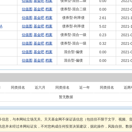
估值图
基金吧
档案
债券型-混合二级
0.00
2022-0
估值图
基金吧
档案
债券型-混合二级
0.00
2022-0
估值图
基金吧
档案
债券型-利率债
2.61
2021-1
A
估值图
基金吧
档案
债券型-利率债
5.02
2021-1
估值图
基金吧
档案
债券型-混合一级
0.23
2021-0
估值图
基金吧
档案
债券型-混合一级
0.32
2021-0
估值图
基金吧
档案
混合型-偏债
0.00
2021-0
估值图
基金吧
档案
混合型-偏债
0.00
2021-0
月
同类排名
近六月
同类排名
近一年
同类排名
近两
暂无数据
多信息，与本网站立场无关。天天基金网不保证该信息（包括但不限于文字、视频、
息并未经过本网站证实，不对您构成任何投资决策建议，据此操作，风险自担。数据来源