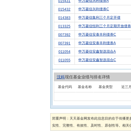
申万菱信兴利债券A
015431
申万菱信兴利债券C
015432
申万菱信集利三个月定开债
014383
申万菱信恒利三个月定期开放债券
013325
申万菱信安泰丰利债券C
007392
申万菱信安泰丰利债券A
007391
申万菱信安鑫智选混合A
011054
申万菱信安鑫智选混合C
011055
沈科
现任基金业绩与排名详情
基金代码
基金名称
基金类型
近三
郑重声明：天天基金网发布此信息目的在于传播更
实性、完整性、有效性、及时性、原创性等。相关信