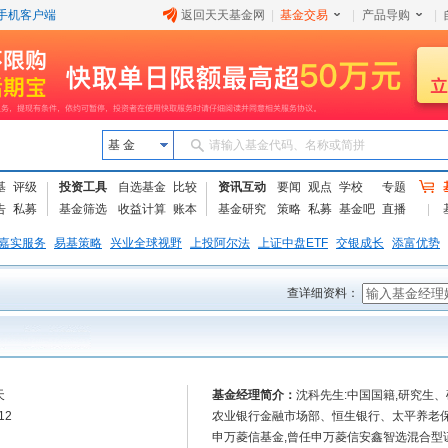
手机客户端
返回天天基金网
|
基金交易
|
产品导购
|
基 金
请输入基金代码、名称或简拼
基
评级
投资工具
自选基金
比较
资讯互动
要闻
观点
学校
专题
告
私募
基金筛选
收益计算
账本
基金研究
策略
私募
基金吧
直播
嘉实服务
易基策略
兴业全球视野
上投阿尔法
上证中盘ETF
交银成长
添富优势
查详细资料：
天
基金经理简介：
沈科先生:中国国籍,研究生、
12
农业银行金融市场部、恒生银行、太平养老保险
申万菱信基金,曾任申万菱信安鑫智选混合型