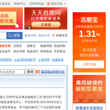
自选基金
|
帮助中心
无障碍阅读
|
网站导航
|
基金代码
基金公司
★
收藏本页
基金交易
活期宝
指数宝
稳健理财
高端理财
基金超市
基金导购
收益排行
热销基金
五星基金
华安宏利
上证180价值ETF
上投优势
信诚蓝筹
返回基金经理大全
硕士,2006年起从事金融相关工作,曾任职于中国
投资事业中心、平安资管等,2021年06月加入
证券投资基金、申万菱信集利三个月定期开放债