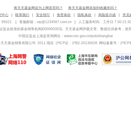
将天天基金网设为上网首页吗？
将天天基金网添加到收藏夹吗？
究中心
|
联系我们
|
安全指引
|
免责条款
|
隐私条款
|
风险提示函
|
意见
95021
|
客服邮箱：
vip@1234567.com.cn
|
人工服务时间：工作日 7:30-21:30 
监会批准的基金销售机构[000000303]
。天天基金网所载文章、数据仅供参考，使
中国证监会上海监管局网址：
www.csrc.gov.cn/pub/shanghai
 上海天天基金销售有限公司 2011-现在 沪ICP证：沪B2-20130026
网站备案号：沪ICP备1