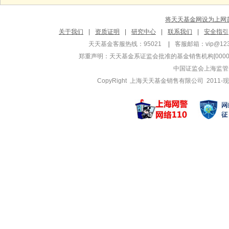
大成汇享一年持有
大成积极成
将天天基金网设为上网
夏高
李博
关于我们
|
资质证明
|
研究中心
|
联系我们
|
安全指引
管理基金
管理基金
天天基金客服热线：95021
|
客服邮箱：
vip@12
大成360互联网
大成企业能
郑重声明：
天天基金系证监会批准的基金销售机构[000000
大成360互联网
大成企业能
中国证监会上海监管
大成沪深300增
大成精选增
CopyRight 上海天天基金销售有限公司 2011-现
刘旭
侯春燕
管理基金
管理基金
大成高鑫股票A
大成ESG责
大成优势企业混合
大成ESG责
大成优势企业混合
大成创新成
曾婷婷
孙丹
管理基金
管理基金
大成恒丰宝货币B
大成景兴信
大成恒丰宝货币E
大成景兴信
大成恒丰宝货币A
大成景尚灵
韩创
孙雨