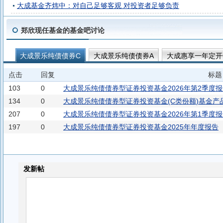
大成基金齐炜中：对自己足够客观 对投资者足够负责
郑欣现任基金的基金吧讨论
大成景乐纯债债券C
大成景乐纯债债券A
大成惠享一年定开
大成景悦中短债C
大成景泰纯债债券D
大成惠福债券C
点击
回复
标题
大成惠祥纯债债券A
大成稳丰3个月持有期债券C
大成稳丰
103
0
大成景乐纯债债券型证券投资基金2026年第2季度
134
0
大成景乐纯债债券型证券投资基金(C类份额)基金产
207
0
大成景乐纯债债券型证券投资基金2026年第1季度
197
0
大成景乐纯债债券型证券投资基金2025年年度报告