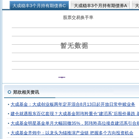
大成稳丰3个月持有期债券C
大成稳丰3个月持有期债券A
大成景乐纯债债券D
大成惠福债券C
大成惠福债券A
大
股票交易换手率
大成景乐纯债债券A
大成景泰纯债债券C
大成景泰纯债债券
郑欣相关资讯
大成基金：大成创业板两年定开混合8月13日起开放日常申赎业务
建仓就遇股东百亿套现？大成基金郭玮羚重仓“建滔系”后股价暴跌 
大成基金明星基金单月大幅回撤35%，郭玮羚高位接盘建滔系引合
大成基金齐炜中：以龙头为锚推演产业链 把握多个方向投资机会