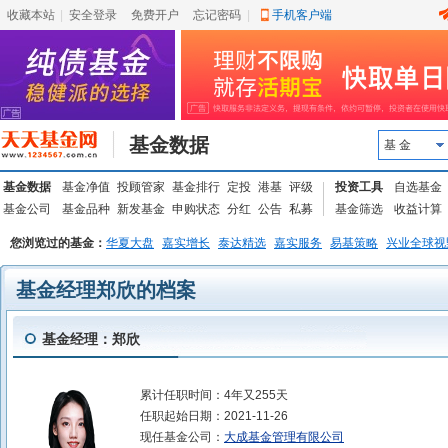
收藏本站
|
安全登录
|
免费开户
忘记密码
|
手机客户端
基金数据
基 金
基金数据
基金净值
投顾管家
基金排行
定投
港基
评级
投资工具
自选基金
基金公司
基金品种
新发基金
申购状态
分红
公告
私募
基金筛选
收益计算
您浏览过的基金：
华夏大盘
嘉实增长
泰达精选
嘉实服务
易基策略
兴业全球视
基金经理郑欣的档案
基金经理：郑欣
累计任职时间：
4年又255天
任职起始日期：
2021-11-26
现任基金公司：
大成基金管理有限公司