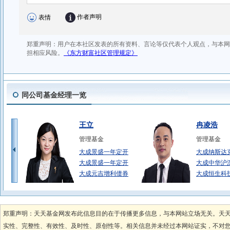
同公司基金经理一览
王立
冉凌浩
管理基金
管理基金
大成景盛一年定开
大成纳斯达克
大成景盛一年定开
大成中华沪
大成元吉增利债券
大成恒生科技
徐雄晖
王磊
管理基金
管理基金
郑重声明：天天基金网发布此信息目的在于传播更多信息，与本网站立场无关。天
大成民稳增长混合
大成灵活配
实性、完整性、有效性、及时性、原创性等。相关信息并未经过本网站证实，不对您构
大成民稳增长混合
大成行业轮