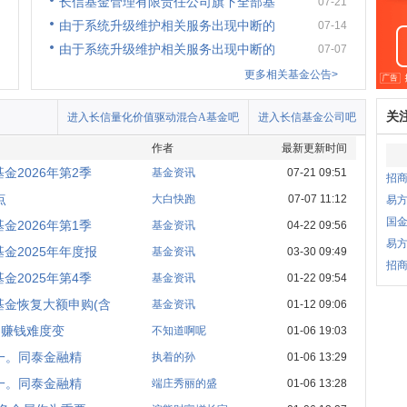
长信基金管理有限责任公司旗下全部基
07-21
由于系统升级维护相关服务出现中断的
07-14
由于系统升级维护相关服务出现中断的
07-07
更多相关基金公告>
关
进入长信量化价值驱动混合A基金吧
进入长信基金公司吧
作者
最新更新时间
2026年第2季
基金资讯
07-21 09:51
招
点
大白快跑
07-07 11:12
易
国
2026年第1季
基金资讯
04-22 09:56
易
金2025年年度报
基金资讯
03-30 09:49
招商
2025年第4季
基金资讯
01-22 09:54
金恢复大额申购(含
基金资讯
01-12 09:06
，赚钱难度变
不知道啊呢
01-06 19:03
一。同泰金融精
执着的孙
01-06 13:29
一。同泰金融精
端庄秀丽的盛
01-06 13:28