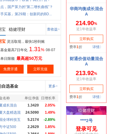
点，国产算力的“第二增长曲线”？
手买基」第29期：创新药的BD...
期宝
稳健理财
查收益>
期宝
灵活取现，最快1秒到账
1.31
%
基金最高7日年化
08-07
最高超50万元
取单日限额
免费开通
立即充值
的自选基金
更多>
金名称
单位净值
日增长率
夏成长混合
1.3420
2.05%
夏大盘精选混
24.5090
1.49%
国全球科技互
5.2174
-2.89%
方中证500
2.2629
1.85%