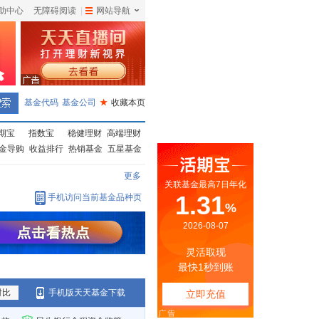
助中心
无障碍阅读
|
网站导航
|
基金代码
基金公司
★
收藏本页
期宝
指数宝
稳健理财
高端理财
金导购
收益排行
热销基金
五星基金
更多
手机访问当前基金品种页
对比
手机版天天基金下载