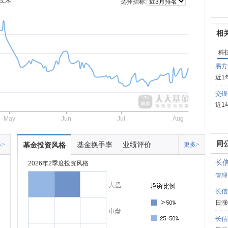
立来
选择指标:
相
科
易方
近1
交银
近1
May
Jun
Jul
Aug
同
基金换手率
业绩评价
>
基金投资风格
更多>
长
2026年2季度投资风格
管理
长信
日涨
长信