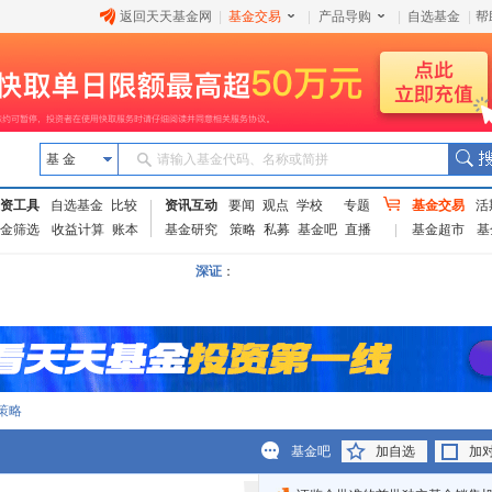
返回天天基金网
|
基金交易
|
产品导购
|
自选基金
|
帮
基 金
请输入基金代码、名称或简拼
资工具
自选基金
比较
资讯互动
要闻
观点
学校
专题
基金交易
活
金筛选
收益计算
账本
基金研究
策略
私募
基金吧
直播
基金超市
基
深证
：
策略
基金吧
加自选
加