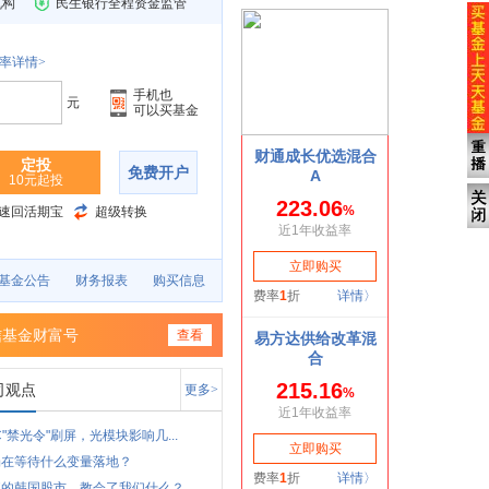
机构
民生银行全程资金监管
率详情>
手机也
元
可以买基金
定投
免费开户
10元起投
速回活期宝
超级转换
基金公告
财务报表
购买信息
信基金财富号
查看
司观点
更多>
C"禁光令"刷屏，光模块影响几...
场在等待什么变量落地？
狂的韩国股市，教会了我们什么？