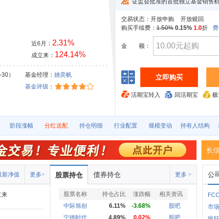
证监会批准的首批独立基金销售
交易状态：
开放申购
开放赎回
购买手续费：
1.50%
0.15%
1.0
折
费
2.31%
近6月：
金
额：
124.14%
成立来：
-30）
基金经理：
姚奕帆
立即购买
基金评级
：
活期宝转入
回活期宝
极
阶段涨幅
分红送配
持仓明细
行业配置
规模变动
持有人结构
长
债券持仓
公
最新净值
更多>
股票持仓
更多 >
股票名称
持仓占比
涨跌幅
相关资讯
立来
FC
中际旭创
6.11%
-3.68%
股吧
市
宁德时代
4.89%
0.02%
股吧
疯