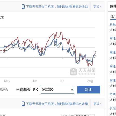
同
下载天天基金手机版，随时随地查看累计收益
更多>
近
立来
农银
近1
财通
近1
财通
近1
财通
近1
财通
May
Jun
Jul
Aug
近1
当前基金
PK
对比
混合A
华商
近1
下载天天基金手机版，随时随地查看排名走势
更多>
长信
近1