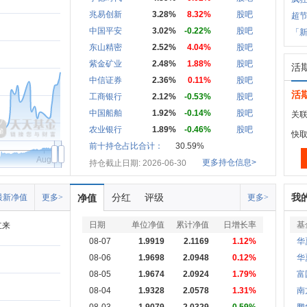
兆易创新
3.28%
8.32%
股吧
超节
中国平安
3.02%
-0.22%
股吧
「新
东山精密
2.52%
4.04%
股吧
紫金矿业
2.48%
1.88%
股吧
活
中信证券
2.36%
0.11%
股吧
活
工商银行
2.12%
-0.53%
股吧
中国船舶
1.92%
-0.14%
股吧
关联
农业银行
1.89%
-0.46%
股吧
快
前十持仓占比合计：
30.59%
Aug
更多持仓信息>
持仓截止日期: 2026-06-30
分红
评级
我
最新净值
更多>
净值
更多>
日期
单位净值
累计净值
日增长率
基
立来
08-07
1.9919
2.1169
1.12%
华
08-06
1.9698
2.0948
0.12%
华
08-05
1.9674
2.0924
1.79%
富
08-04
1.9328
2.0578
1.31%
南