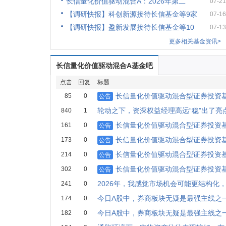
长信量化价值驱动混合A：2026年第二
07-21
【调研快报】科创新源接待长信基金等9家
07-16
【调研快报】盈新发展接待长信基金等10
07-13
更多相关基金资讯>
长信量化价值驱动混合A基金吧
点击
回复
标题
长信量化价值驱动混合型证券投资基金
85
0
公告
轮动之下，资深权益经理高远“稳”出了亮
840
1
长信量化价值驱动混合型证券投资基金
161
0
公告
长信量化价值驱动混合型证券投资基
173
0
公告
长信量化价值驱动混合型证券投资基金
214
0
公告
长信量化价值驱动混合型证券投资基
302
0
公告
2026年，我感觉市场机会可能更结构化
241
0
今日A股中，券商板块无疑是最强主线之
174
0
今日A股中，券商板块无疑是最强主线之
182
0