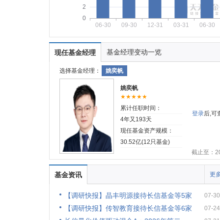
2
0
06-30
09-30
12-31
03-31
06-30
基金经理变动一览
现任基金经理
选择基金经理：
姚奕帆
姚奕帆
★★★★★
累计任职时间：
登录
后,
4年又193天
现任基金资产规模：
30.52亿(12只基金)
截止至：202
基金资讯
更多
【调研快报】晶丰明源接待长信基金等5家
07-30
【调研快报】传智教育接待长信基金等6家
07-24