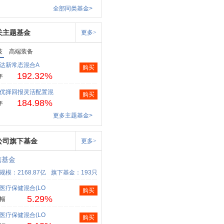
全部同类基金>
关主题基金
更多>
技
高端装备
达新常态混合A
购买
192.32%
年
优择回报灵活配置混
购买
184.98%
年
更多主题基金>
公司旗下基金
更多>
信基金
规模：2168.87亿
旗下基金：193只
医疗保健混合(LO
购买
5.29%
幅
医疗保健混合(LO
购买