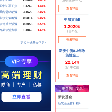
华中证500
2.3664
1.89%
国中证军工指
1.1260
1.44%
通内需驱动混
3.1620
2.07%
华领先策略混
0.9814
0.07%
信优质生活混
0.5058
5.55%
万菱信消费增
1.1060
1.65%
更多自选基金信息>