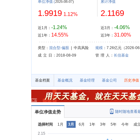
单位净值
(
2026-08-07)
累计净值
1.9919
2.1169
1.12%
-1.24%
-4.06%
近1月：
近3月：
14.55%
31.00%
近1年：
近3年：
类型：
混合型-偏股
| 中高风险
规模
：7.26亿元（2026-06
成 立 日
：2018-08-09
管 理 人
：
长信基金
基金档案
基金概况
基金经理
基金公司
历史净值
单位净值走势
随时随地查看
选择时间
1月
3月
6月
1年
3年
5年
今年
成
2.15