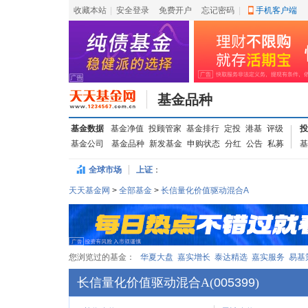
收藏本站
|
安全登录
|
免费开户
忘记密码
|
手机客户端
基金品种
基金数据
基金净值
投顾管家
基金排行
定投
港基
评级
投
基金公司
基金品种
新发基金
申购状态
分红
公告
私募
基
全球市场
上证
：
天天基金网
>
全部基金
>
长信量化价值驱动混合A
您浏览过的基金：
华夏大盘
嘉实增长
泰达精选
嘉实服务
易基
长信量化价值驱动混合A
(
005399
)