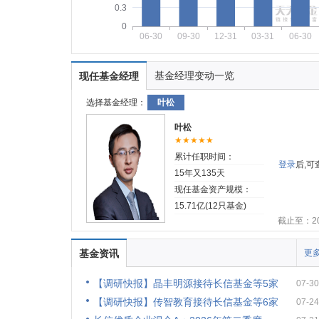
0.3
0
06-30
09-30
12-31
03-31
06-30
基金经理变动一览
现任基金经理
选择基金经理：
叶松
叶松
★★★★★
累计任职时间：
登录
后,
15年又135天
现任基金资产规模：
15.71亿(12只基金)
截止至：202
基金资讯
更多
【调研快报】晶丰明源接待长信基金等5家
07-30
【调研快报】传智教育接待长信基金等6家
07-24