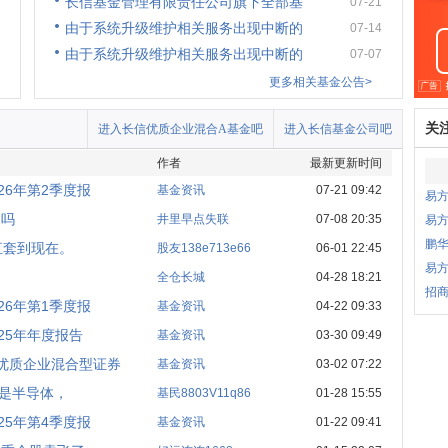
长信基金管理有限责任公司旗下全部基
07-21
由于系统升级维护相关服务出现中断的
07-14
由于系统升级维护相关服务出现中断的
07-07
更多相关基金公告>
关
进入长信优质企业混合A基金吧
进入长信基金公司吧
作者
最新更新时间
26年第2季度报
基金资讯
07-21 09:42
易
了吗
井里早点失联
07-08 20:35
易
鹏
直套到现在。
股友138e713e66
06-01 22:45
易
全仓长城
04-28 18:21
招商
26年第1季度报
基金资讯
04-22 09:33
25年年度报告
基金资讯
03-30 09:49
优质企业混合型证券
基金资讯
03-02 07:22
就是半导体，
基民8803V11q86
01-28 15:55
25年第4季度报
基金资讯
01-22 09:41