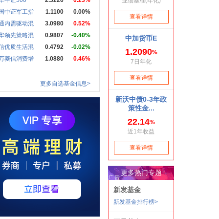
华中证500
2.3226
0.23%
国中证军工指
1.1100
0.00%
通内需驱动混
3.0980
0.52%
华领先策略混
0.9807
-0.40%
信优质生活混
0.4792
-0.02%
万菱信消费增
1.0880
0.46%
更多自选基金信息>