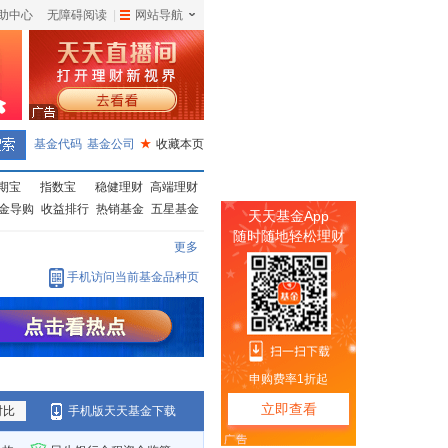
助中心
无障碍阅读
|
网站导航
|
基金代码
基金公司
★
收藏本页
期宝
指数宝
稳健理财
高端理财
金导购
收益排行
热销基金
五星基金
更多
手机访问当前基金品种页
对比
手机版天天基金下载