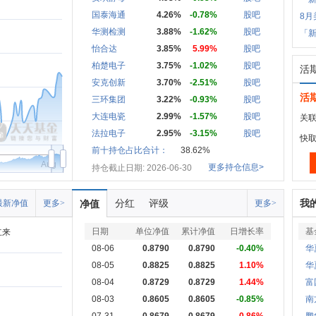
国泰海通
4.26%
-0.78%
股吧
8月
华测检测
3.88%
-1.62%
股吧
「新
怡合达
3.85%
5.99%
股吧
柏楚电子
3.75%
-1.02%
股吧
活
安克创新
3.70%
-2.51%
股吧
活
三环集团
3.22%
-0.93%
股吧
大连电瓷
2.99%
-1.57%
股吧
关联
法拉电子
2.95%
-3.15%
股吧
快
前十持仓占比合计：
38.62%
Aug
更多持仓信息>
持仓截止日期: 2026-06-30
分红
评级
我
最新净值
更多>
净值
更多>
日期
单位净值
累计净值
日增长率
基
立来
08-06
0.8790
0.8790
-0.40%
华
08-05
0.8825
0.8825
1.10%
华
08-04
0.8729
0.8729
1.44%
富
08-03
0.8605
0.8605
-0.85%
南