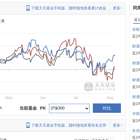
同
下载天天基金手机版，随时随地查看累计收益
更多>
近
立来
农银
近1
财通
近1
财通
近1
财通
近1
财通
May
Jun
Jul
Aug
近1
当前基金
PK
对比
A
华商
近1
下载天天基金手机版，随时随地查看排名走势
更多>
长信
近1