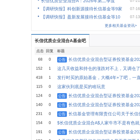
长信优质企业混合A：2026年第二季度
07-21
【调研快报】科创新源接待长信基金等9家
07-16
【调研快报】盈新发展接待长信基金等10
07-13
更多相关基金资讯>
长信优质企业混合A基金吧
点击
回复
标题
长信优质企业混合型证券投资基金20
68
0
公告
这几天收益和持仓的涨跌对不上，又调仓
152
1
发行时买的原始基金，大概4年+了吧，一
418
1
这家伙到底是买的啥玩意
115
0
长信优质企业混合型证券投资基金20
124
0
公告
长信优质企业混合型证券投资基金20
140
0
公告
长信基金管理有限责任公司关于长信
231
0
公告
$长信优质企业混合A$人家牛市不是有色
154
0
长信优质企业混合型证券投资基金20
191
0
公告