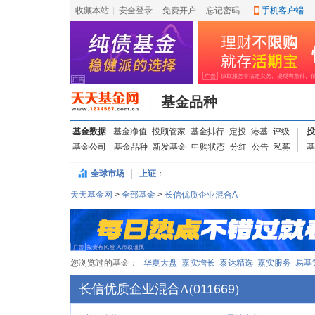
收藏本站
|
安全登录
|
免费开户
忘记密码
|
手机客户端
基金品种
基金数据
基金净值
投顾管家
基金排行
定投
港基
评级
投
基金公司
基金品种
新发基金
申购状态
分红
公告
私募
基
全球市场
上证
：
天天基金网
>
全部基金
>
长信优质企业混合A
您浏览过的基金：
华夏大盘
嘉实增长
泰达精选
嘉实服务
易基
长信优质企业混合A
(
011669
)