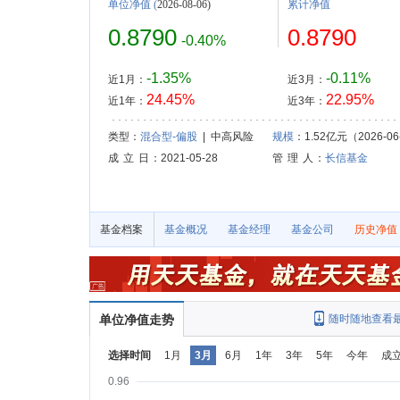
单位净值
(
2026-08-06)
累计净值
0.8790
0.8790
-0.40%
-1.35%
-0.11%
近1月：
近3月：
24.45%
22.95%
近1年：
近3年：
类型：
混合型-偏股
| 中高风险
规模
：1.52亿元（2026-06
成 立 日
：2021-05-28
管 理 人
：
长信基金
基金档案
基金概况
基金经理
基金公司
历史净值
单位净值走势
随时随地查看
选择时间
1月
3月
6月
1年
3年
5年
今年
成
0.96