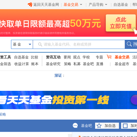
返回天天基金网
|
基金交易
|
产品导购
|
自选基金
|
帮
基 金
请输入基金代码、名称或简拼
资工具
自选基金
比较
资讯互动
要闻
观点
学校
专题
基金交易
活
金筛选
收益计算
账本
基金研究
策略
私募
基金吧
直播
基金超市
基
深证
：
策略
基金吧
加自选
加