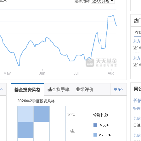
立来
选择指标:
热
存
东方
近1
东方
近1
May
Jun
Jul
Aug
同
基金换手率
业绩评价
>
基金投资风格
更多>
长
2026年2季度投资风格
管理
长信
日涨
长信