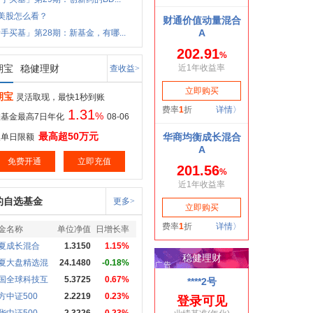
美股怎么看？
手买基」第28期：新基金，有哪...
期宝
稳健理财
查收益>
期宝
灵活取现，最快1秒到账
1.31
%
基金最高7日年化
08-06
最高超50万元
取单日限额
免费开通
立即充值
的自选基金
更多>
金名称
单位净值
日增长率
夏成长混合
1.3150
1.15%
夏大盘精选混
24.1480
-0.18%
国全球科技互
5.3725
0.67%
方中证500
2.2219
0.23%