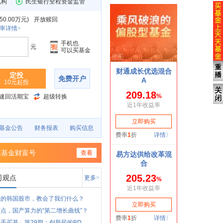
机构
民生银行全程资金监管
0.00万元
)
开放赎回
率详情>
手机也
元
可以买基金
定投
免费开户
10元起投
速回活期宝
超级转换
基金公告
财务报表
购买信息
信基金财富号
查看
司观点
更多>
狂的韩国股市，教会了我们什么？
点，国产算力的“第二增长曲线”？
手买基」第29期：创新药的BD...