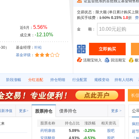
证监会批准的首批独立基金销售
交易状态：
限大额 (
单日累计购买上限5
购买手续费：
1.50%
0.15%
1.0
折
费
5.56%
近6月：
金
额：
-12.10%
成立来：
-30）
基金经理：
叶松
立即购买
基金评级
：
活期宝转入
回活期宝
极
阶段涨幅
分红送配
持仓明细
行业配置
规模变动
持有人结构
长
债券持仓
公
最新净值
更多>
股票持仓
更多 >
股票名称
持仓占比
涨跌幅
相关资讯
立来
疯
药明康德
5.09%
-3.25%
股吧
超节
安琪酵母
4.93%
-0.53%
股吧
「新