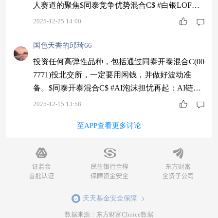
人赛道的聚焦$同泰竞争优势混合C$ #白银LOF溢
价近70%临停，套利风险激增#
2025-12-25 14:00
国色天香的邱琦66
投资任何高弹性品种，包括通过同泰开泰混合C(00
7771)投北交所，一定要用闲钱，并做好波动准
备。$同泰开泰混合C$ #AI泡沫担忧再起：AI链美
股遭抛售#
2025-12-15 13:58
至APP查看更多讨论
天天基金安全保障
数据来源：东方财富Choice数据