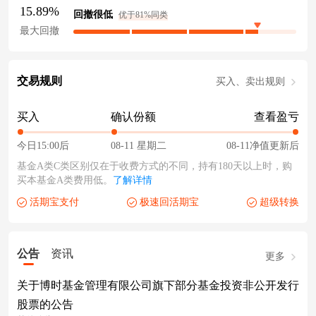
15.89%
回撤很低
优于81%同类
最大回撤
交易规则
买入、卖出规则
买入
确认份额
查看盈亏
今日15:00后
08-11 星期二
08-11净值更新后
基金A类C类区别仅在于收费方式的不同，持有180天以上时，购
买本基金A类费用低。
了解详情
活期宝支付
极速回活期宝
超级转换
公告
资讯
更多
关于博时基金管理有限公司旗下部分基金投资非公开发行
股票的公告