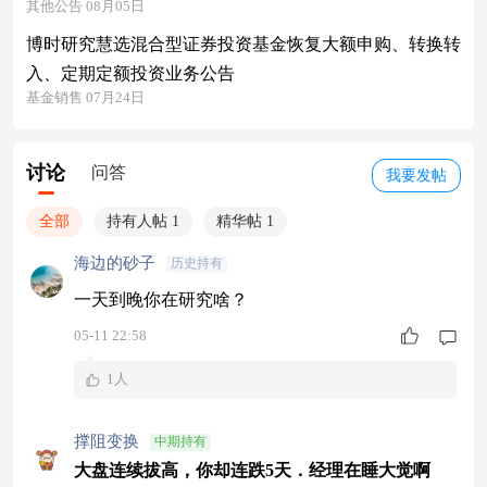
其他公告 08月05日
博时研究慧选混合型证券投资基金恢复大额申购、转换转
入、定期定额投资业务公告
基金销售 07月24日
讨论
问答
我要发帖
全部
持有人帖 1
精华帖 1
海边的砂子
历史持有
一天到晚你在研究啥？
05-11 22:58
1人
撑阻变换
中期持有
大盘连续拔高，你却连跌5天．经理在睡大觉啊