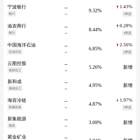
1.43%
宁波银行
--
9.32%
--
银行
3季度
0.28%
渝农商行
--
8.44%
--
银行
4季度
2.56%
中国海洋石油
--
6.85%
--
石油石化
2季度
云图控股
--
5.26%
新增
--
基础化工
新和成
--
4.95%
新增
--
基础化工
1.97%
海容冷链
--
4.87%
--
机械设备
3季度
新集能源
--
3.69%
新增
--
煤炭
紫金矿业
--