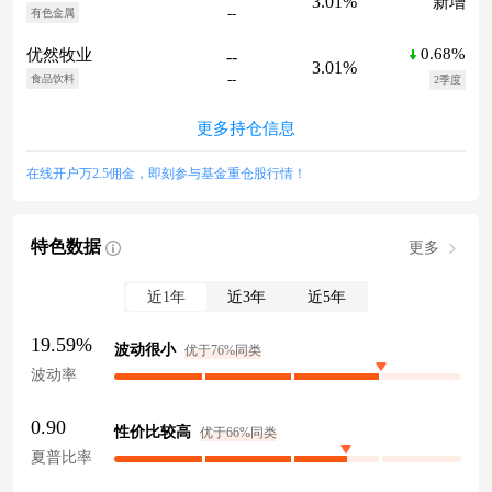
3.01%
新增
--
有色金属
0.68%
优然牧业
--
3.01%
--
食品饮料
2季度
更多持仓信息
在线开户万2.5佣金，即刻参与基金重仓股行情！
特色数据
更多
近1年
近3年
近5年
19.59%
波动很小
优于76%同类
波动率
0.90
性价比较高
优于66%同类
夏普比率