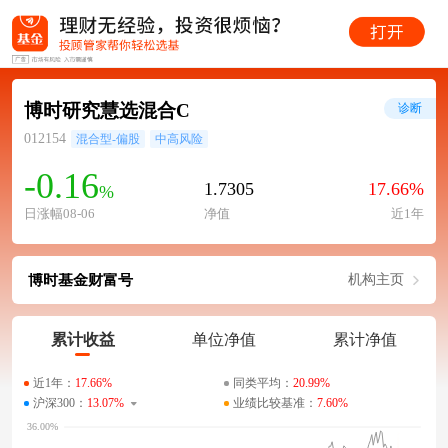
博时研究慧选混合C
诊断
012154
混合型-偏股
中高风险
-0.16
1.7305
17.66%
%
日涨幅08-06
净值
近1年
博时基金财富号
机构主页
累计收益
单位净值
累计净值
近1年：
17.66%
同类平均：
20.99%
沪深300：
13.07%
业绩比较基准：
7.60%