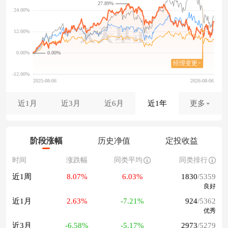
27.89%
0.00%
近1月
近3月
近6月
近1年
更多
阶段涨幅
历史净值
定投收益
时间
涨跌幅
同类平均
同类排行
近1周
8.07%
6.03%
1830
/5359
良好
近1月
2.63%
-7.21%
924
/5362
优秀
近3月
-6.58%
-5.17%
2973
/5279