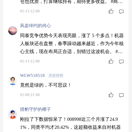
仓也优质，打算继续持有，期待更多收益。 #商业
航天大幅调整 止盈信号还是倒车接人？#
01-13 12:00
风姿绰约的何心
同泰竞争优势今天表现亮眼，涨了 5 个多点！机器
人板块还在盘整，春季躁动越来越近，作为今年核
心主线，现在布局正合适，别错过这波机会。 #港
股大模型概念狂飙 A股AIGC和算力股活跃#
01-13 12:00
WLW518518
历史持有
竟然是绿的，不可思议！
01-09 21:00
猎豹守护的椰子
刚拉了下数据惊呆了！008998近三个月涨了24.9
1%，同类平均才20.42%，这超额收益来自对机器