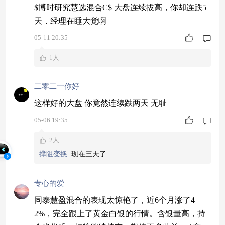
$博时研究慧选混合C$ 大盘连续拔高，你却连跌5
天．经理在睡大觉啊
05-11 20:35
1人
二零二一你好
这样好的大盘 你竟然连续跌两天 无耻
05-06 19:35
2人
撑阻变换
:
现在三天了
专心的爱
同泰慧盈混合的表现太惊艳了，近6个月涨了4
2%，完全跟上了黄金白银的行情。含银量高，持