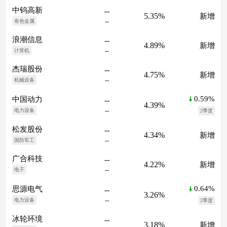
中钨高新
--
5.35%
新增
--
有色金属
浪潮信息
--
4.89%
新增
--
计算机
杰瑞股份
--
4.75%
新增
--
机械设备
0.59%
中国动力
--
4.39%
--
电力设备
2季度
松发股份
--
4.34%
新增
--
国防军工
广合科技
--
4.22%
新增
--
电子
0.64%
思源电气
--
3.26%
--
电力设备
2季度
冰轮环境
--
3.18%
新增