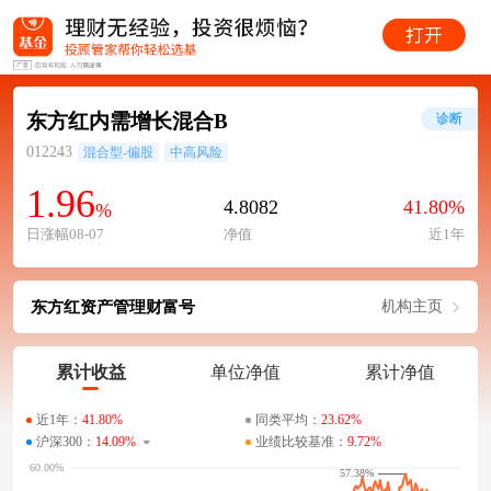
东方红内需增长混合B
诊断
012243
混合型-偏股
中高风险
1.96
4.8082
41.80%
%
日涨幅08-07
净值
近1年
东方红资产管理财富号
机构主页
累计收益
单位净值
累计净值
近1年：
41.80%
同类平均：
23.62%
沪深300：
14.09%
业绩比较基准：
9.72%
57.38%