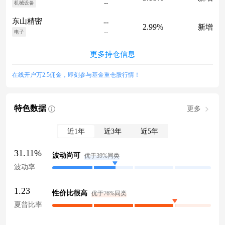
--
机械设备
东山精密
--
2.99%
新增
--
电子
更多持仓信息
在线开户万2.5佣金，即刻参与基金重仓股行情！
特色数据
更多
近1年
近3年
近5年
31.11%
波动尚可
优于39%同类
波动率
1.23
性价比很高
优于76%同类
夏普比率