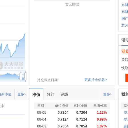
暂无数据
东财
东财
国产
芯
活
活
关联
快
Aug
更多持仓信息>
持仓截止日期:
分红
评级
我
最新净值
更多>
净值
更多>
日期
单位净值
累计净值
日增长率
基
立来
08-05
0.7204
0.7204
1.12%
华
08-04
0.7124
0.7124
0.99%
华
08-03
0.7054
0.7054
1.07%
富