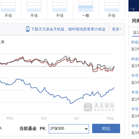
不佳
不佳
不佳
一般
不佳
同
下载天天基金手机版，随时随地查看累计收益
更多>
近
立来
科创
近1
科创
近1
半导
近1
半导
近1
半导
近1
May
Jun
Jul
Aug
半导
当前基金
PK
对比
A
近1