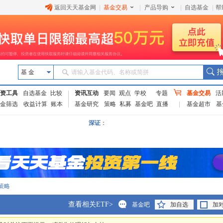
返回天天基金网
|
基金交易
|
产品导购
|
自选基金
|
帮
基 金
请输入基金代码、名称或简拼
资工具
自选基金
比较
资讯互动
要闻
观点
学校
专题
基金交易
活
金筛选
收益计算
账本
基金研究
策略
私募
基金吧
直播
基金超市
基
深证
：
策略
查看相关ETF>
基金吧
加自选
加