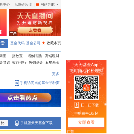
助中心
无障碍阅读
|
网站导航
|
基金代码
基金公司
★
收藏本页
期宝
指数宝
稳健理财
高端理财
金导购
收益排行
热销基金
五星基金
更多
手机访问当前基金品种页
对比
手机版天天基金下载