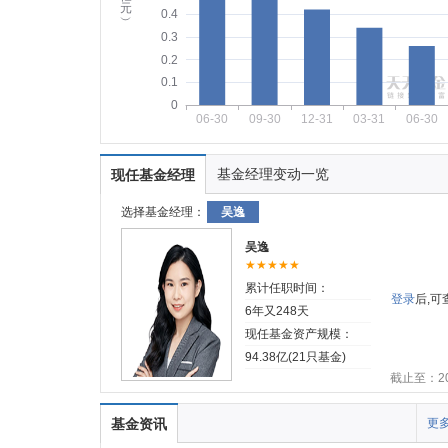
元
0.4
︶
0.3
0.2
0.1
0
06-30
09-30
12-31
03-31
06-30
基金经理变动一览
现任基金经理
选择基金经理：
吴逸
吴逸
★★★★★
累计任职时间：
登录
后,
6年又248天
现任基金资产规模：
94.38亿(21只基金)
截止至：202
基金资讯
更多