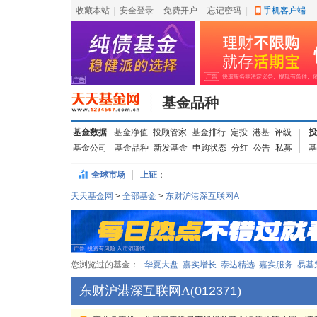
收藏本站
|
安全登录
|
免费开户
忘记密码
|
手机客户端
基金品种
基金数据
基金净值
投顾管家
基金排行
定投
港基
评级
投
基金公司
基金品种
新发基金
申购状态
分红
公告
私募
基
全球市场
上证
：
天天基金网
>
全部基金
>
东财沪港深互联网A
您浏览过的基金：
华夏大盘
嘉实增长
泰达精选
嘉实服务
易基
东财沪港深互联网A
(
012371
)