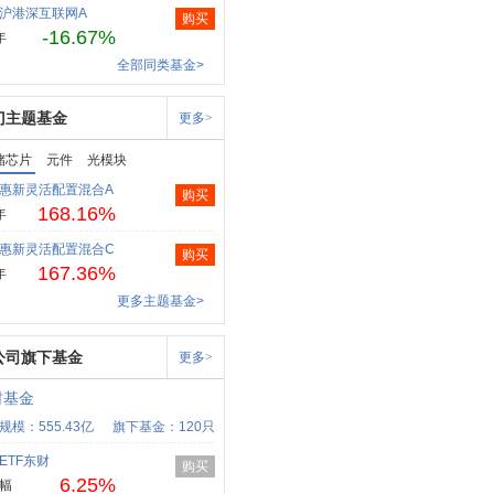
沪港深互联网A
购买
-16.67%
年
全部同类基金>
门主题基金
更多>
储芯片
元件
光模块
惠新灵活配置混合A
购买
168.16%
年
惠新灵活配置混合C
购买
167.36%
年
更多主题基金>
公司旗下基金
更多>
财基金
规模：555.43亿
旗下基金：120只
ETF东财
购买
6.25%
幅