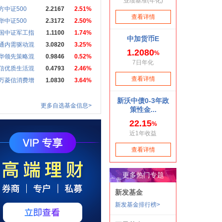
方中证500
2.2167
2.51%
华中证500
2.3172
2.50%
国中证军工指
1.1100
1.74%
通内需驱动混
3.0820
3.25%
华领先策略混
0.9846
0.52%
信优质生活混
0.4793
2.46%
万菱信消费增
1.0830
3.64%
更多自选基金信息>