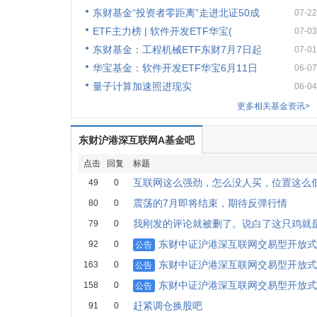
东财基金“投资者零距离”走进北证50成
07-22
ETF主力榜 | 软件开发ETF华宝(
07-03
东财基金：工程机械ETF东财7月7日起
07-01
华宝基金：软件开发ETF华宝6月11日
06-07
量子计算加速照进现实
06-04
更多相关基金资讯>
东财沪港深互联网A基金吧
点击
回复
标题
互联网这么强劲，怎么没人买，位置这么
49
0
震荡的7月即将结束，期待反弹行情
80
0
我刚发的评论就被删了。说白了这只鸡就
79
0
东财中证沪港深互联网交易型开放式
92
0
公告
东财中证沪港深互联网交易型开放式
163
0
公告
东财中证沪港深互联网交易型开放式
158
0
公告
赶紧调仓换股吧
91
0