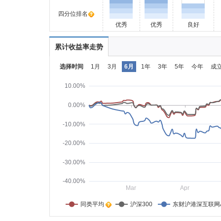
四分位排名
优秀
优秀
良好
累计收益率走势
选择时间
1月
3月
6月
1年
3年
5年
今年
成
10.00%
0.00%
-10.00%
-20.00%
-30.00%
-40.00%
Mar
Apr
同类平均    
沪深300
东财沪港深互联网