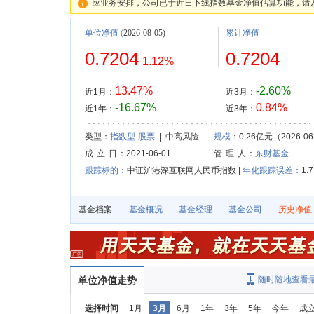
应业务安排，公司已于近日下线指数基金净值估算功能，请
单位净值
(
2026-08-05)
累计净值
0.7204
0.7204
1.12%
13.47%
-2.60%
近1月：
近3月：
-16.67%
0.84%
近1年：
近3年：
类型：
指数型-股票
| 中高风险
规模
：0.26亿元（2026-06
成 立 日
：2021-06-01
管 理 人
：
东财基金
跟踪标的：
中证沪港深互联网人民币指数 |
年化跟踪误差：
1.
基金档案
基金概况
基金经理
基金公司
历史净值
单位净值走势
随时随地查看
选择时间
1月
3月
6月
1年
3年
5年
今年
成