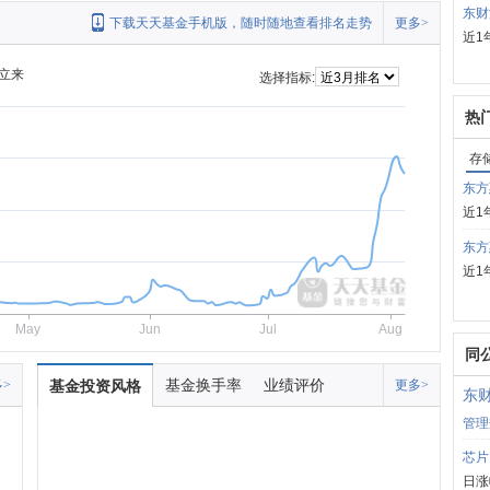
东财
下载天天基金手机版，随时随地查看排名走势
更多>
近1
立来
选择指标:
热
存
东方
近1
东方
近1
May
Jun
Jul
Aug
同
基金换手率
业绩评价
>
基金投资风格
更多>
东
管理
芯片
日涨