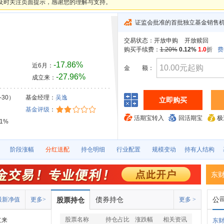
及时关注页面提示，感谢您的理解与支持。
证监会批准的首批独立基金销售
交易状态：
开放申购
开放赎回
购买手续费：
1.20%
0.12%
1.0
折
费
-17.86%
近6月：
金
额：
-27.96%
成立来：
-30）
基金经理：
吴逸
立即购买
基金评级
：
活期宝转入
回活期宝
极
71%
阶段涨幅
分红送配
持仓明细
行业配置
规模变动
持有人结构
东
债券持仓
公
最新净值
更多>
股票持仓
更多 >
股票名称
持仓占比
涨跌幅
相关资讯
立来
东财