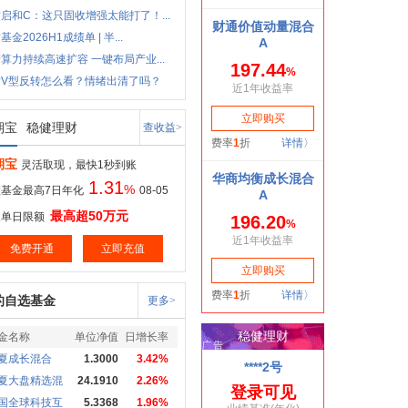
启和C：这只固收增强太能打了！...
基金2026H1成绩单 | 半...
算力持续高速扩容 一键布局产业...
片V型反转怎么看？情绪出清了吗？
期宝
稳健理财
查收益>
期宝
灵活取现，最快1秒到账
1.31
%
基金最高7日年化
08-05
最高超50万元
取单日限额
免费开通
立即充值
的自选基金
更多>
金名称
单位净值
日增长率
夏成长混合
1.3000
3.42%
夏大盘精选混
24.1910
2.26%
国全球科技互
5.3368
1.96%