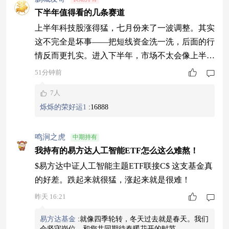
下半年值得看的几条赛道
上半年科技股涨得猛，七月份来了一波调整。其实
这不完全是坏事——把短线资金洗一洗，后面的行
情反而更扎实。进入下半年，市场不太会像上半年
那样“买科技就完事了”，板块之间会开始分化，有
51分钟前
些方向会接力，有些可能暂时歇一歇。 以下是我
7人
们梳理下来，下半年值得多看几眼的几条线。 科
烁烁的荣好运1
:
16888
技还是主角，但里面在变 大方向上，科技没结
束。 七月这波调整，说白了就是之前买的人太多
鸣涧之虎
中期持有
了——公募在科技板块的仓位一度冲到近60%，创
我持有的易方达人工智能ETF怎么这么难熬！
了
$易方达中证人工智能主题ETF联接C$ 这支基金真
的好差。跌起来就很猛，涨起来就是很难！
昨天 16:21
易方达基金
:
就像四季轮转，冬天过去就是春天。我们
会坚守岗位，和您共同期待春暖花开的时节。