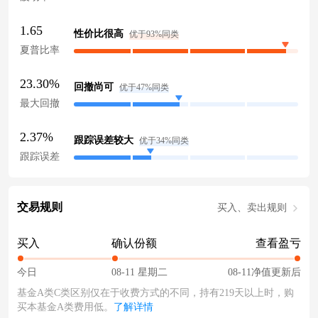
1.65
性价比很高
优于93%同类
夏普比率
23.30%
回撤尚可
优于47%同类
最大回撤
2.37%
跟踪误差较大
优于34%同类
跟踪误差
交易规则
买入、卖出规则
买入
确认份额
查看盈亏
今日
08-11 星期二
08-11净值更新后
基金A类C类区别仅在于收费方式的不同，持有219天以上时，购
买本基金A类费用低。
了解详情