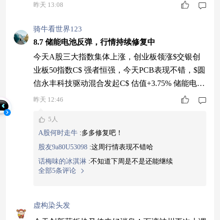
昨天 13:08
骑牛看世界123
8.7 储能电池反弹，行情持续修复中
今天A股三大指数集体上涨，创业板领涨$交银创
业板50指数C$ 强者恒强，今天PCB表现不错，$圆
信永丰科技驱动混合发起C$ 估值+3.75% 储能电池
小幅反弹，$天弘储能电池指数C$ 估值+0.66%，
昨天 12:46
继续拿稳！紧密跟踪国证新能源电池指数，一键打
5人
包了宁德时代、阳光电源等全产业链龙头，在行业
A股何时走牛
:
多多修复吧！
从配套向核心刚需跃升的关键节点持续受益。 这
股友9a80U53098
:
这周行情表现不错哈
波储能的上涨逻辑非常硬，不仅有AI算力爆发带
话梅味的冰淇淋
:
不知道下周是不是还能继续
动“算电协同”刚需的产
全部5条评论
虚构染头发