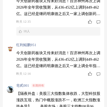
今天创新药板块又传来好消息！百济神州再次上调
2026年全年营收预测，从436-452亿上调到449-462
亿。这已经是继药明康德之后又一家上调创新药龙
头了。$中银港股通医药C（020398）$重仓的港股
昨天 12:35
创新药标的，百济神州、信达生物、康方生物，百
18人
济神州H股今天涨超3%，带动整个板块情绪高
涨。业绩兑现期，拿着这基的朋友心里应该踏实不
红利鲲鹏951
少。#A股历次调整后 如何布局反弹行情？#
今天创新药板块又传来好消息！百济神州再次上调
2026年全年营收预测，从436-452亿上调到449-462
亿。这已经是继药明康德之后又一家上调全年指引
的创新药龙头了。$中银港股通医药C（020398）
昨天 12:16
$重仓的港股创新药标的，百济神州、信达生物、
康方生物，全是BD出海的主力军。百济神州H股
皂甙001
长期持有
今天涨超3%，带动整个板块情绪高涨。业绩兑现
【隔夜外盘：美股三大指数集体收跌，大型科技股
期，拿着这基的朋友心里应该踏实不少。#葛卫东
涨跌互现，热门中概股涨跌不一，欧洲三大指数涨
加仓存储芯片股：坚定看多
跌各异】 美股市场：美股三大指数08月06日