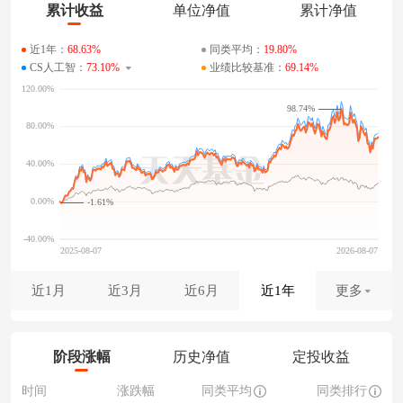
累计收益
单位净值
累计净值
近1年：
68.63%
同类平均：
19.80%
CS人工智：
73.10%
业绩比较基准：
69.14%
98.74%
-1.61%
近1月
近3月
近6月
近1年
更多
阶段涨幅
历史净值
定投收益
时间
涨跌幅
同类平均
同类排行