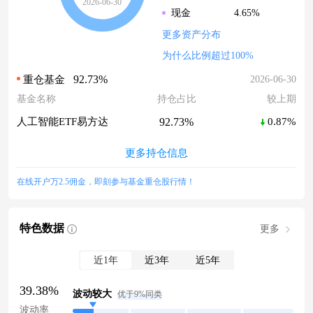
2026-06-30
4.65%
现金
更多资产分布
为什么比例超过100%
92.73%
2026-06-30
重仓基金
基金名称
持仓占比
较上期
92.73%
人工智能ETF易方达
0.87%
更多持仓信息
在线开户万2.5佣金，即刻参与基金重仓股行情！
特色数据
更多
近1年
近3年
近5年
39.38%
波动较大
优于9%同类
波动率