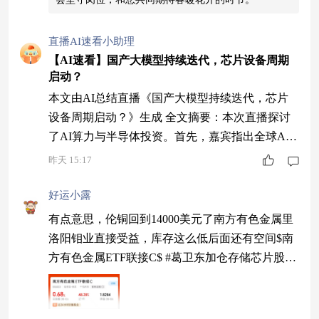
直播AI速看小助理
【AI速看】国产大模型持续迭代，芯片设备周期
启动？
本文由AI总结直播《国产大模型持续迭代，芯片
设备周期启动？》生成 全文摘要：本次直播探讨
了AI算力与半导体投资。首先，嘉宾指出全球AI
算力需求持续增长，云厂商资本开支增加表明AI
昨天 15:17
投入已产生回报。然后，分析了半导体设备行业的
投资价值，强调其受益于AI驱动的扩产周期和国
好运小露
产替代机遇。最后，建议通过指数化投资把握芯片
有点意思，伦铜回到14000美元了南方有色金属里
产业链机会，并介绍了相关ETF产品。易方达基金
洛阳钼业直接受益，库存这么低后面还有空间$南
提醒投资者注意风险，谨慎决策。 1 风险提示
方有色金属ETF联接C$ #葛卫东加仓存储芯片股：
坚定看多AI#