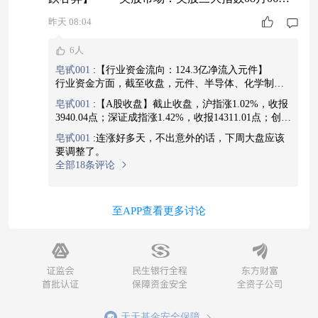
收盘全线下跌。截至收盘，道琼斯工业平均指数比
昨天 08:04
前一交易日下跌464.02点，终结日线五连涨，收于
6人
53885.1点，跌幅为0.85%；标准普尔500种股票指
皂甙001
:
【行业资金流向：124.3亿净流入元件】
数下跌13.59点，收于7709.96点，跌幅为0.18%；
行业资金方面，截至收盘，元件、半导体、化学制药
纳斯达克综合指数下跌15.09点，收于26348.3
等净流入排名靠前，其中元件净流入124.3亿。 净
皂甙001
:
【A股收盘】截止收盘，沪指涨1.02%，收报
流出方面，软件开发、通信设备、IT服务等净流出排
3940.04点；深证成指涨1.42%，收报14311.01点；创业
名靠前，其中软件开发净流出38.67亿元。
板指涨1.35%，收报3563.12点。沪深京三市成交额2.68
皂甙001
:
连涨好多天，不出意外的话，下周大盘应该
万亿，较昨日放量1359亿。 行业板块涨多跌少，
要调整了。
医疗服务、稀土、生物制品、元件、化学制药、电子
全部18条评论
化学品、贵金属、半导体板块涨幅居前，房屋建设、
游戏、多元金融板块跌幅居前。 个股方面，上涨
股票数量超过2800只，逾70只股票涨停。创新药概念
至APP查看更多讨论
股爆发，哈三联、昭衍新药、凯莱英等10多只股涨
停。稀土板块大涨，中国稀土强势涨停。
天天基金安全保障