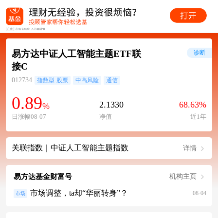
易方达中证人工智能主题ETF联
诊断
接C
012734
指数型-股票
中高风险
通信
0.89
2.1330
68.63%
%
日涨幅08-07
净值
近1年
关联指数｜中证人工智能主题指数
详情
易方达基金财富号
机构主页
市场调整，ta却“华丽转身”？
08-04
市场