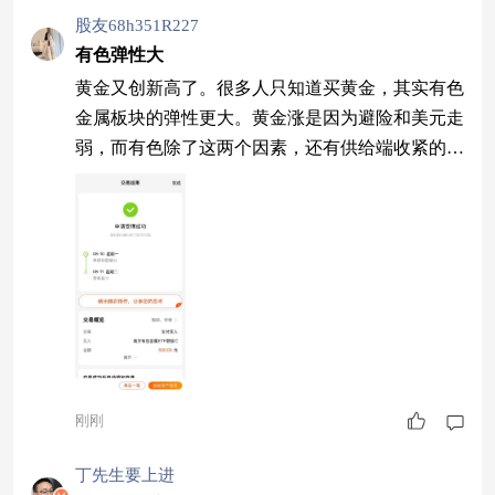
股友68h351R227
有色弹性大
黄金又创新高了。很多人只知道买黄金，其实有色
金属板块的弹性更大。黄金涨是因为避险和美元走
弱，而有色除了这两个因素，还有供给端收紧的硬
逻辑。南方有色近一年涨了不少，今天有色板块又
涨了两个多点。刚果禁止铜钴出口之后，供给端的
紧张局面进一步加剧。铜价在高位，黄金也在高
位，稀土板块龙头直接涨停。南方有色覆盖铜铝锂
稀土全链条，不只吃黄金一个方向，而是整个有色
金属的行情都能享受到。基金经理崔蕾管了很多
年，运作
刚刚
丁先生要上进