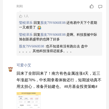
刚刚
1人
莹桢泽乐
回复
股友79V6060E08
:
还有易中天下个星期
一又难受了
莹桢泽乐
回复
股友79V6060E08
:
是啊。科技股被中际
旭创新易盛带的也降了好多
股友79V6060E08
:
也不知道有没有跑出去 盘中
。。。。其他科技涨得还挺多。。。
可爱小艾
回来了全部回来了！南方有色金属连涨4天，近三
年涨超70%，中长期拿着体验还行，短期波动真不
用太担心，准备开始建仓。 #8月基金投资策略#