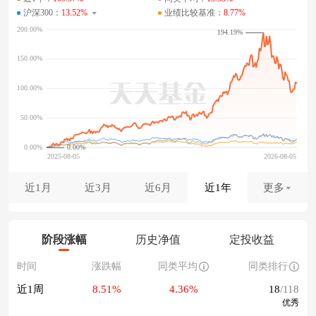
沪深300：
13.52%
业绩比较基准：
8.77%
194.19%
0.00%
近1月
近3月
近6月
近1年
更多
阶段涨幅
历史净值
定投收益
时间
涨跌幅
同类平均
同类排行
近1周
8.51%
4.36%
18
/118
优秀