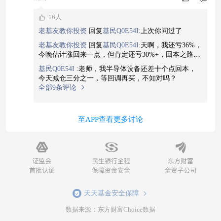
16人
老基友教你投资
回复
基民Q0E54I
:
上次你问过了
老基友教你投资
回复
基民Q0E54I
:
天啊，我还亏36%，
今晚估计涨回来一点，但肯定还亏30%+，回本之路漫
长。
基民Q0E54I
:
老师，我半导体设备还差十个点回本，
今天减仓三分之一，等回调再买，不知对吗？
全部9条评论
至APP查看更多讨论
天天基金安全保障
数据来源：东方财富Choice数据