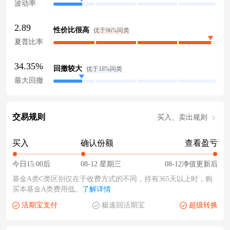
波动率
2.89
性价比很高
优于96%同类
夏普比率
34.35%
回撤较大
优于18%同类
最大回撤
交易规则
买入、卖出规则
买入
确认份额
查看盈亏
今日15:00后
08-12 星期三
08-12净值更新后
基金A类C类区别仅在于收费方式的不同，持有365天以上时，购
买本基金A类费用低。
了解详情
活期宝支付
极速回活期宝
超级转换