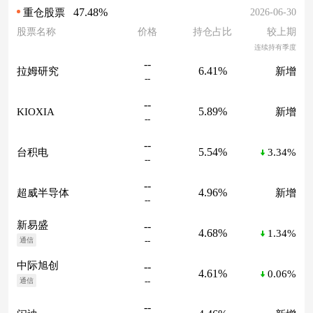
47.48%
2026-06-30
重仓股票
股票名称
价格
持仓占比
较上期
连续持有季度
--
6.41%
拉姆研究
新增
--
--
5.89%
KIOXIA
新增
--
--
5.54%
台积电
3.34%
--
--
4.96%
超威半导体
新增
--
新易盛
--
4.68%
1.34%
--
通信
中际旭创
--
4.61%
0.06%
--
通信
--