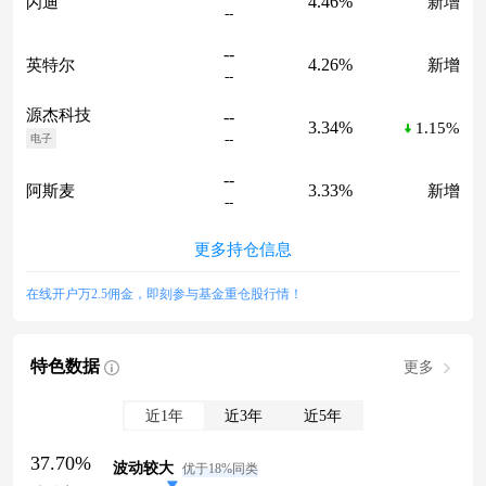
4.46%
闪迪
新增
--
--
4.26%
英特尔
新增
--
源杰科技
--
3.34%
1.15%
--
电子
--
3.33%
阿斯麦
新增
--
更多持仓信息
在线开户万2.5佣金，即刻参与基金重仓股行情！
特色数据
更多
近1年
近3年
近5年
37.70%
波动较大
优于18%同类