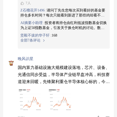
7人
Z石榴花开1496
:
请问丁先生您每次买到看好的基金要
持仓多长时间？每次只能看到新进了那些鸡却看不到
减仓或清仓了哪些鸡，麻烦以后可不可以也捎带提一
AI摘要小助理
:
投资者将持仓由红利低波指数基金切换
下，感谢您的付出
为上证50指数基金，引发关于换仓时机的讨论。数据
显示“慢一天换仓”长期并非更优，短期表现由市场随
坚毅不拔的华子轩
:
168
机波动决定，策略成效需大量交易累计。投资者还加
全部7条评论
仓生物医药板块及小微盘股基金，看好政策支持、业
绩增长及低估值等因素，期望获取超额收益。本内容
由小助理生成，点击头像查看更多精彩内容
查看图片
晚风识星
国内算力基础设施大规模建设落地，芯片、设备、
光通信同步受益，半导体产业链早盘冲高，科技赛
道迎来回暖，先锋聚利重仓半导体核心标的，今日
估值上涨3.00%；先锋精一聚焦电子半导体高景气
方向，今日估值上涨2.86%。算力光通信、半导体
设备同步迎来资金共振，科创成长主线值得持续跟
踪，期待下周行情继续上涨。