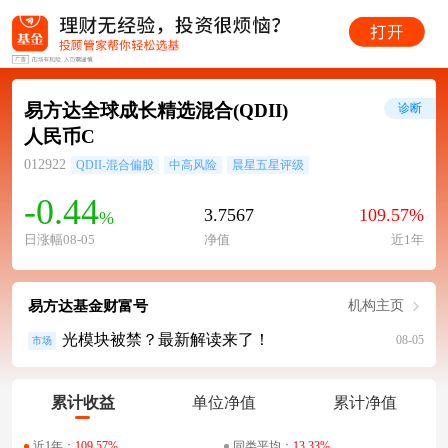
易方达全球成长精选混合(QDII)
诊断
人民币C
012922
QDII-混合偏股
中高风险
晨星五星评级
-0.44
3.7567
109.57%
%
日涨幅08-05
净值
近1年
易方达基金财富号
机构主页
光模块被禁？最新解读来了！
08-05
市场
累计收益
单位净值
累计净值
近1年：
109.57%
同类平均：
13.33%