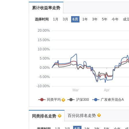
累计收益率走势
选择时间
1月
3月
6月
1年
3年
5年
今年
成
20.00%
15.00%
10.00%
5.00%
0.00%
-5.00%
-10.00%
Mar
Apr
同类平均    
沪深300
广发睿升混合A
百分比排名走势
同类排名走势