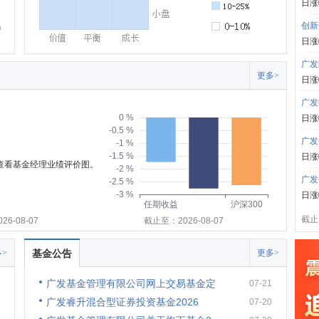
日涨
创新
日涨
广发
更多>
日涨
广发
0 %
日涨
-0.5 %
广发
-1 %
-1.5 %
日涨
可查看基金经理业绩评价图。
-2 %
广发
-2.5 %
-3 %
日涨
任期收益
沪深300
截止:
6-08-07
截止至：2026-08-07
>
基金公告
更多>
广发基金管理有限公司网上交易基金定
07-21
广发睿升混合型证券投资基金2026
07-20