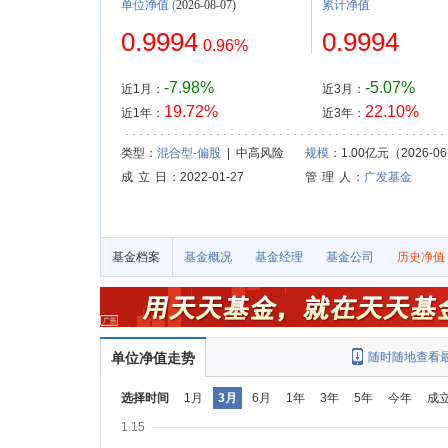
单位净值
(
2026-08-07)
累计净值
0.9994
0.9994
0.96%
-7.98%
-5.07%
近1月：
近3月：
19.72%
22.10%
近1年：
近3年：
类型：
混合型-偏股
| 中高风险
规模
：1.00亿元（2026-06
成 立 日
：2022-01-27
管 理 人
：
广发基金
基金档案
基金概况
基金经理
基金公司
历史净值
单位净值走势
随时随地查看
选择时间
1月
3月
6月
1年
3年
5年
今年
成
1.15