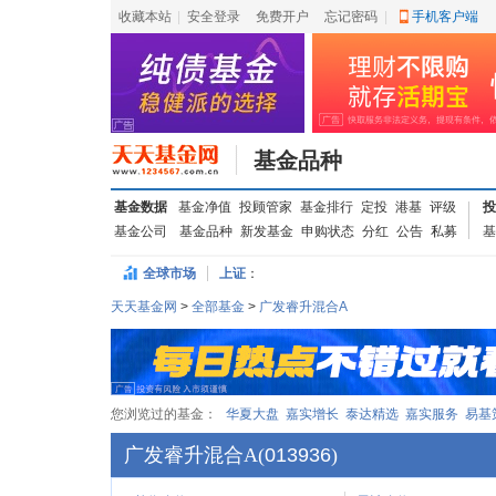
收藏本站
|
安全登录
|
免费开户
忘记密码
|
手机客户端
基金品种
基金数据
基金净值
投顾管家
基金排行
定投
港基
评级
投
基金公司
基金品种
新发基金
申购状态
分红
公告
私募
基
全球市场
上证
：
天天基金网
>
全部基金
>
广发睿升混合A
您浏览过的基金：
华夏大盘
嘉实增长
泰达精选
嘉实服务
易基
广发睿升混合A
(
013936
)