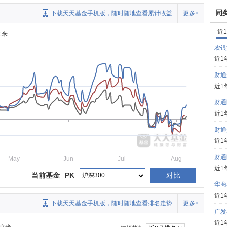
同
下载天天基金手机版，随时随地查看累计收益
更多>
近
立来
农银
近1
财通
近1
财通
近1
财通
近1
财通
May
Jun
Jul
Aug
近1
当前基金
PK
对比
华商
近1
下载天天基金手机版，随时随地查看排名走势
更多>
广发
近1