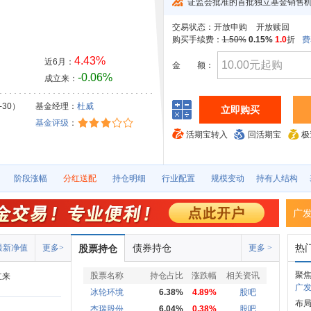
证监会批准的首批独立基金销售
交易状态：
开放申购
开放赎回
购买手续费：
1.50%
0.15%
1.0
折
费
4.43%
近6月：
金
额：
-0.06%
成立来：
-30）
基金经理：
杜威
立即购买
基金评级
：
活期宝转入
回活期宝
极
阶段涨幅
分红送配
持仓明细
行业配置
规模变动
持有人结构
广
债券持仓
热
最新净值
更多>
股票持仓
更多 >
聚
股票名称
持仓占比
涨跌幅
相关资讯
立来
广发
冰轮环境
6.38%
4.89%
股吧
布
杰瑞股份
6.04%
0.38%
股吧