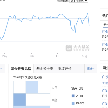
立来
选择指标:
热
元
财通
近1
财通
近1
May
Jun
Jul
Aug
同
基金换手率
业绩评价
>
基金投资风格
更多>
广
2026年2季度投资风格
管理
广发
日涨
广发