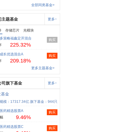
全部同类基金>
门主题基金
更多>
件
存储芯片
光模块
多策略福鑫定开混合
购买
225.32%
年
成长优选混合A
购买
209.18%
年
更多主题基金>
公司旗下基金
更多>
发基金
规模：17317.34亿
旗下基金：944只
医药精选股票A
购买
9.46%
幅
医药精选股票C
购买