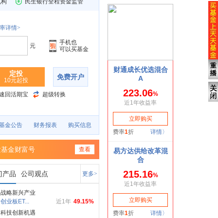
机构
民生银行全程资金监管
率详情>
手机也
元
可以买基金
定投
免费开户
10元起投
速回活期宝
超级转换
基金公告
财务报表
购买信息
发基金财富号
查看
门产品
公司观点
更多>
焦战略新兴产业
创业板ET...
近1年
49.15%
局科技创新机遇