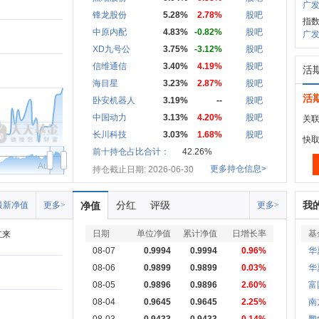
广发
锋龙股份
5.28%
2.78%
股吧
指
中原内配
4.83%
-0.82%
股吧
广发中
XD九号公
3.75%
-3.12%
股吧
信维通信
3.40%
4.19%
股吧
活
海目星
3.23%
2.87%
股吧
活
卧安机器人
3.19%
--
股吧
中国动力
3.13%
4.20%
股吧
关联
长川科技
3.03%
1.68%
股吧
快
前十持仓占比合计：
42.26%
Aug
更多持仓信息>
持仓截止日期: 2026-06-30
分红
评级
我
最新净值
更多>
净值
更多>
日期
单位净值
累计净值
日增长率
基
立来
08-07
0.9994
0.9994
0.96%
华
08-06
0.9899
0.9899
0.03%
华
08-05
0.9896
0.9896
2.60%
富
08-04
0.9645
0.9645
2.25%
南