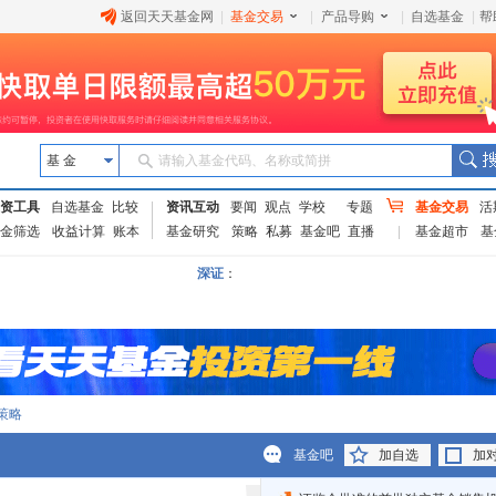
返回天天基金网
|
基金交易
|
产品导购
|
自选基金
|
帮
基 金
请输入基金代码、名称或简拼
资工具
自选基金
比较
资讯互动
要闻
观点
学校
专题
基金交易
活
金筛选
收益计算
账本
基金研究
策略
私募
基金吧
直播
基金超市
基
深证
：
策略
基金吧
加自选
加