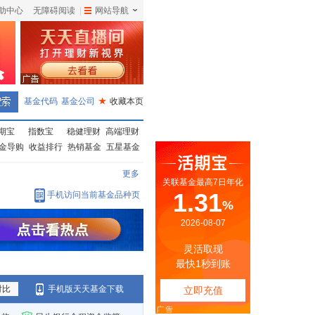
助中心
无障碍阅读
|
网站导航
|
基金代码
基金公司
★
收藏本页
期宝
指数宝
稳健理财
高端理财
金导购
收益排行
热销基金
五星基金
更多
手机访问当前基金品种页
对比
手机版天天基金下载