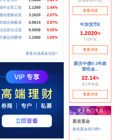
华中证500
2.3664
1.89%
国中证军工指
1.1260
1.44%
通内需驱动混
3.1620
2.07%
华领先策略混
0.9814
0.07%
信优质生活混
0.5058
5.55%
万菱信消费增
1.1060
1.65%
更多自选基金信息>