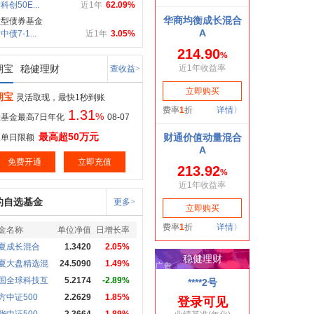
科创50E...
近1年
62.09%
数型债券基金
债7-1...
近1年
3.05%
期宝
稳健理财
查收益>
期宝
灵活取现，最快1秒到账
1.31
%
基金最高7日年化
08-07
最高超50万元
取单日限额
免费开通
立即充值
的自选基金
更多>
金名称
单位净值
日增长率
夏成长混合
1.3420
2.05%
夏大盘精选混
24.5090
1.49%
国全球科技互
5.2174
-2.89%
方中证500
2.2629
1.85%