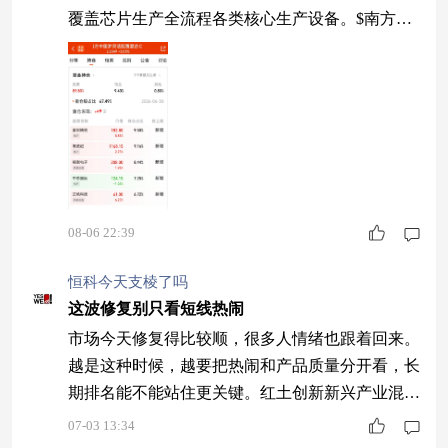
覆盖芯片生产全流程各类核心生产设备。$南方中
国梦灵活配置混合C$
08-06 22:39
恒科今天支棱了吗
这波修复别只看短线热闹
市场今天修复得比较顺，很多人情绪也跟着回来。
越是这种时候，越要把热闹和产品质量分开看，长
期排名能不能站住更关键。红土创新新兴产业混合
A(001753)近一年同类7/2270，今年以来同类24/230
07-03 13:34
6，这种成绩不是短线气氛一好就能凑出来的。