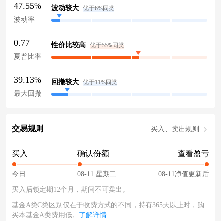
47.55%
波动较大
优于6%同类
波动率
0.77
性价比较高
优于55%同类
夏普比率
39.13%
回撤较大
优于11%同类
最大回撤
交易规则
买入、卖出规则
买入
确认份额
查看盈亏
今日
08-11 星期二
08-11净值更新后
买入后锁定期12个月，期间不可卖出。
基金A类C类区别仅在于收费方式的不同，持有365天以上时，购
买本基金A类费用低。
了解详情