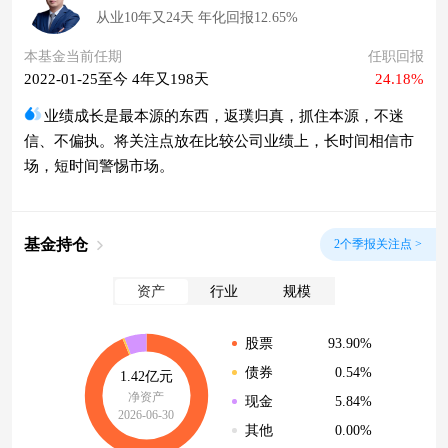
从业10年又24天 年化回报12.65%
本基金当前任期
任职回报
2022-01-25至今 4年又198天
24.18%
业绩成长是最本源的东西，返璞归真，抓住本源，不迷
信、不偏执。将关注点放在比较公司业绩上，长时间相信市
场，短时间警惕市场。
基金持仓
2个季报关注点 >
资产
行业
规模
93.90%
股票
0.54%
债券
1.42亿元
净资产
5.84%
现金
2026-06-30
0.00%
其他