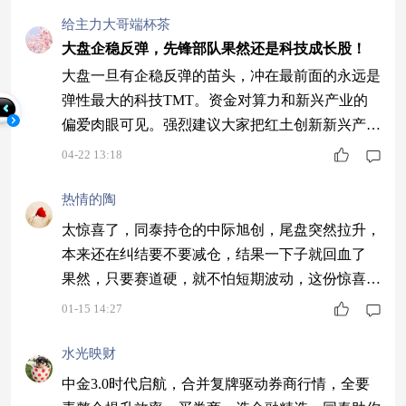
给主力大哥端杯茶
大盘企稳反弹，先锋部队果然还是科技成长股！
大盘一旦有企稳反弹的苗头，冲在最前面的永远是
弹性最大的科技TMT。资金对算力和新兴产业的
偏爱肉眼可见。强烈建议大家把红土创新新兴产业
混合A(001753)加入底仓配置，近半年78%的收益
04-22 13:18
就是最好的实力证明。别犹豫了，上车跟喝汤！ --
-
热情的陶
太惊喜了，同泰持仓的中际旭创，尾盘突然拉升，
本来还在纠结要不要减仓，结果一下子就回血了
果然，只要赛道硬，就不怕短期波动，这份惊喜真
的太及时了 #2026我的新年投资计划#
01-15 14:27
水光映财
中金3.0时代启航，合并复牌驱动券商行情，全要