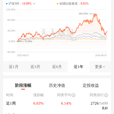
沪深300：
14.09%
业绩比较基准：
8.61%
104.55%
-0.20%
近1月
近3月
近6月
近1年
更多
阶段涨幅
历史净值
定投收益
时间
涨跌幅
同类平均
同类排行
近1周
6.03%
6.14%
2726
/5499
良好