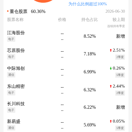
为什么比例超过100%
60.36%
2026-06-30
重仓股票
股票名称
价格
持仓占比
较上期
连续持有季度
江海股份
--
8.52%
新增
--
电子
2.51%
芯原股份
--
7.18%
--
电子
2季度
0.26%
中际旭创
--
6.99%
--
通信
5季度
2.44%
东山精密
--
6.32%
--
电子
2季度
长川科技
--
6.22%
新增
--
电子
0.05%
新易盛
--
5.69%
--
通信
5季度