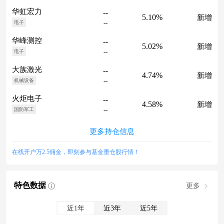
华虹宏力
--
5.10%
新增
--
电子
华峰测控
--
5.02%
新增
--
电子
大族激光
--
4.74%
新增
--
机械设备
火炬电子
--
4.58%
新增
--
国防军工
更多持仓信息
在线开户万2.5佣金，即刻参与基金重仓股行情！
特色数据
更多
近1年
近3年
近5年