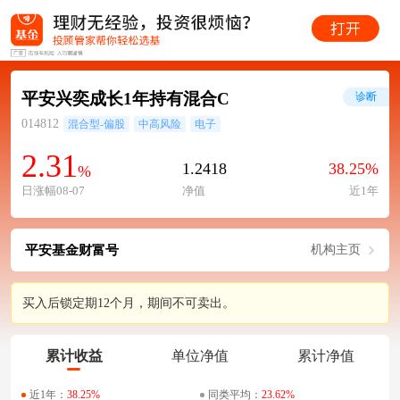
平安兴奕成长1年持有混合C
诊断
014812
混合型-偏股
中高风险
电子
2.31
1.2418
38.25%
%
日涨幅08-07
净值
近1年
平安基金财富号
机构主页
买入后锁定期12个月，期间不可卖出。
累计收益
单位净值
累计净值
近1年：
38.25%
同类平均：
23.62%