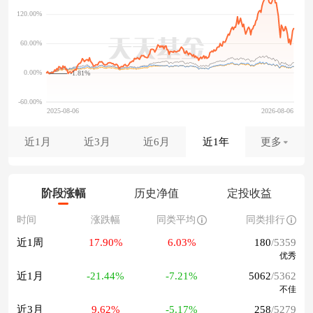
-1.81%
近1月
近3月
近6月
近1年
更多
阶段涨幅
历史净值
定投收益
时间
涨跌幅
同类平均
同类排行
近1周
17.90%
6.03%
180
/5359
优秀
近1月
-21.44%
-7.21%
5062
/5362
不佳
近3月
9.62%
-5.17%
258
/5279