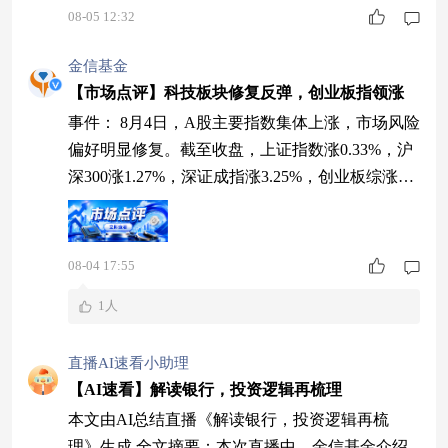
工等领域，固收类侧重城投债。随后分析了AI软
08-05 12:32
件投资机会，建议采用哑铃策略平衡科技与红利资
产。嘉宾认为国内AI产业链具备全球竞争力，短
金信基金
期情绪扰动不改长期逻辑，国产替代加速。科技板
【市场点评】科技板块修复反弹，创业板指领涨
块波动较大，建议结合银行配置平滑风险，并推荐
事件： 8月4日，A股主要指数集体上涨，市场风险
了关注智慧金融和半导体国产替代的两只混合基
偏好明显修复。截至收盘，上证指数涨0.33%，沪
金。最
深300涨1.27%，深证成指涨3.25%，创业板综涨4.6
2%，科创综指涨4.77%，北证50涨1.62%，中证100
0涨2.82%。沪深两市成交额约2.21万亿元，较前一
交易日明显放量。从指数结构看，科创、创业板和
08-04 17:55
中小盘成长指数涨幅靠前，说明本轮反弹的核心力
1人
量来自成长方向，而非传统权重板块的单独拉动
直播AI速看小助理
【AI速看】解读银行，投资逻辑再梳理
本文由AI总结直播《解读银行，投资逻辑再梳
理》生成 全文摘要：本次直播中，金信基金介绍