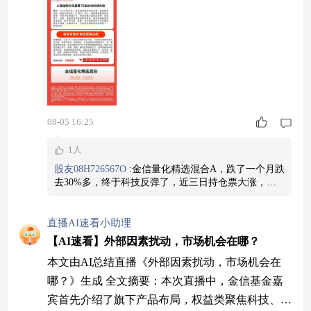
08-05 16:25
1人
股友08H726567O
:
金信量化精选混合A，跌了一个月跌
去30%多，终于科技反弹了，近三日持仓票大涨，平
均每日涨幅10%-9%，三日涨幅20%，为何基金才涨了
6%。跌的时候平均跌幅这么大，涨的时候基金涨幅与
实际不符，为何？自允许大幅跌，不允许涨？
直播AI速看小助理
【AI速看】外部因素扰动，市场机会在哪？
本文由AI总结直播《外部因素扰动，市场机会在
哪？》生成 全文摘要：本次直播中，金信基金嘉
宾首先介绍了旗下产品布局，权益类聚焦科技、军