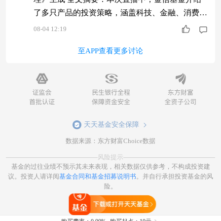
了多只产品的投资策略，涵盖科技、金融、消费等
领域。重点推荐了金信智能中国2025混合基金，该
08-04 12:19
产品均衡配置智慧金融和科技龙头，适合把握科技
至APP查看更多讨论
弹性与红利资产机会。嘉宾分析了科技板块的长期
趋势和短期波动，强调AI应用、国产替代等方向
确定性高，同时提醒投资者理性布局，避免追涨杀
跌。此外，还讨论了银行板块的估值优势、存储领
域
天天基金安全保障
数据来源：东方财富Choice数据
风险提示
基金的过往业绩不预示其未来表现，相关数据仅供参考，不构成投资建
议。投资人请详阅
基金合同和基金招募说明书
。并自行承担投资基金的风
险。
打开天天基金