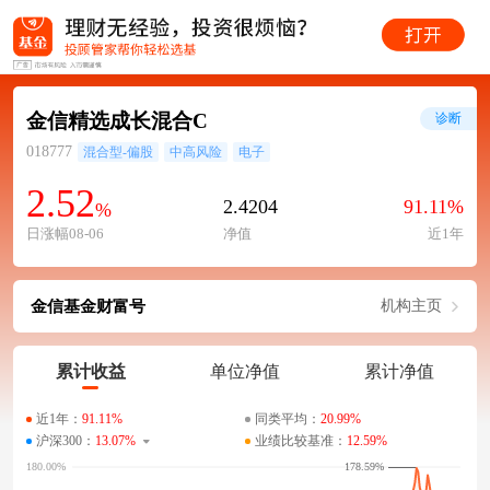
金信精选成长混合C
诊断
018777
混合型-偏股
中高风险
电子
2.52
2.4204
91.11%
%
日涨幅08-06
净值
近1年
金信基金财富号
机构主页
累计收益
单位净值
累计净值
近1年：
91.11%
同类平均：
20.99%
沪深300：
13.07%
业绩比较基准：
12.59%
178.59%