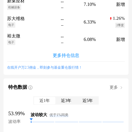
新莱应材
--
7.10%
新增
--
机械设备
1.26%
苏大维格
--
6.33%
--
电子
2季度
裕太微
--
6.08%
新增
--
电子
更多持仓信息
在线开户万2.5佣金，即刻参与基金重仓股行情！
特色数据
更多
近1年
近3年
近5年
53.99%
波动较大
优于1%同类
波动率