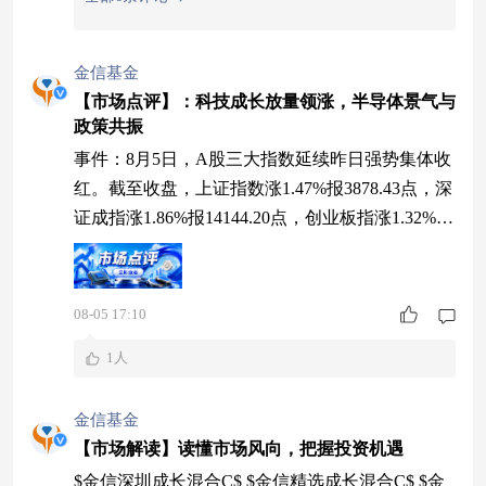
金信基金
【市场点评】：科技成长放量领涨，半导体景气与
政策共振
事件：8月5日，A股三大指数延续昨日强势集体收
红。截至收盘，上证指数涨1.47%报3878.43点，深
证成指涨1.86%报14144.20点，创业板指涨1.32%报
3535.14点；科创50涨4.78%报1693.67点领跑全
场，中证500、中证1000分别涨2.65%、2.94%，中
小盘风格占优。全市场上涨3725家、下跌1621家，
08-05 17:10
涨停105家、跌停仅1家，上涨占比约67%，赚钱效
1人
应回暖。沪深
金信基金
【市场解读】读懂市场风向，把握投资机遇
$金信深圳成长混合C$ $金信精选成长混合C$ $金