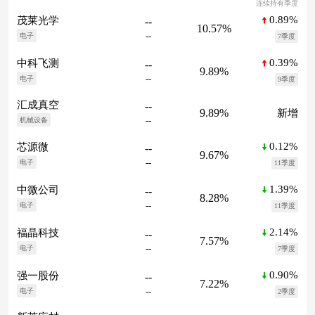
连续持有季度
0.89%
茂莱光学
--
10.57%
--
电子
7季度
0.39%
中科飞测
--
9.89%
--
电子
9季度
汇成真空
--
9.89%
新增
--
机械设备
0.12%
芯源微
--
9.67%
--
电子
11季度
1.39%
中微公司
--
8.28%
--
电子
11季度
2.14%
福晶科技
--
7.57%
--
电子
7季度
0.90%
强一股份
--
7.22%
--
电子
2季度