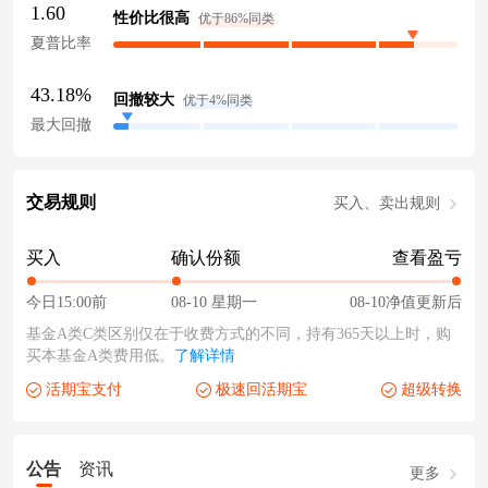
1.60
性价比很高
优于86%同类
夏普比率
43.18%
回撤较大
优于4%同类
最大回撤
交易规则
买入、卖出规则
买入
确认份额
查看盈亏
今日15:00前
08-10 星期一
08-10净值更新后
基金A类C类区别仅在于收费方式的不同，持有365天以上时，购
买本基金A类费用低。
了解详情
活期宝支付
极速回活期宝
超级转换
公告
资讯
更多