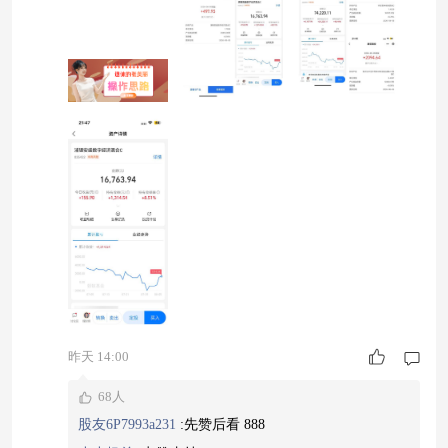
整体判断 外围市场风险偏好维持回暖，外资持续
回流，给 A 股提供情绪支撑。 不过增量资金没有
爆发式进场，指数很难单边猛冲，后续大概率是震
荡抬升的格局。 机会集中在硬科技主线；部分周
期
昨天 14:00
68人
股友6P7993a231
:
先赞后看 888