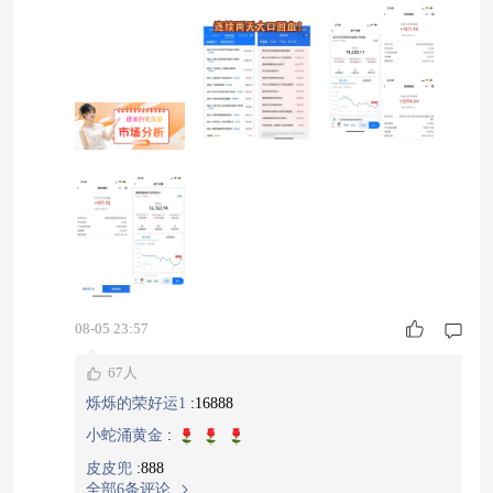
大幅提升，乐观但不能头脑发热。 盘面复盘 沪指
+ 1.47%，深成指 + 1.86%，创业板 + 1.32%，科创
50 大涨 4.78% 两市成交2.68 万亿，再度放量，增
量资金持续进场，超 3700 家个股上涨，市场赚钱
效应爆棚。 主力资金动向很直白：资金扎堆
08-05 23:57
67人
烁烁的荣好运1
:
16888
小蛇涌黄金
:
皮皮兜
:
888
全部6条评论