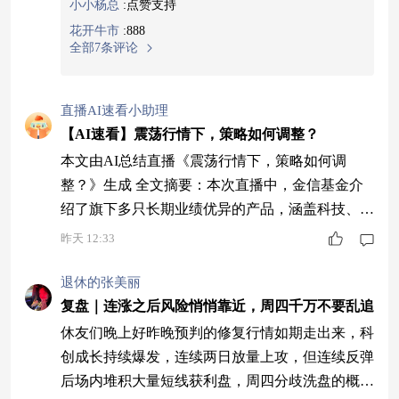
小小杨总
:
点赞支持
花开牛市
:
888
全部7条评论
直播AI速看小助理
【AI速看】震荡行情下，策略如何调整？
本文由AI总结直播《震荡行情下，策略如何调
整？》生成 全文摘要：本次直播中，金信基金介
绍了旗下多只长期业绩优异的产品，涵盖科技、金
融、消费等多个领域。嘉宾建议投资者关注科技板
昨天 12:33
块的国产替代机会，特别是半导体设备和光刻机产
业链，同时兼顾低估值银行板块。他强调投资应回
退休的张美丽
归基本面，淡化短期波动，采用均衡配置策略。此
复盘｜连涨之后风险悄悄靠近，周四千万不要乱追
外，还分析了银行板块的高股息价值和消费复苏的
休友们晚上好昨晚预判的修复行情如期走出来，科
长期性，推荐关注智慧金融等智能化投资方向。 1
创成长持续爆发，连续两日放量上攻，但连续反弹
金
后场内堆积大量短线获利盘，周四分歧洗盘的概率