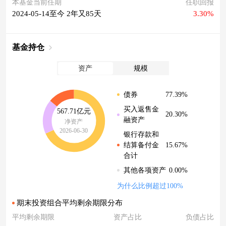
本基金当前任期
任职回报
2024-05-14至今 2年又85天
3.30%
基金持仓
资产
规模
77.39%
债券
买入返售金
567.71亿元
20.30%
融资产
净资产
2026-06-30
银行存款和
15.67%
结算备付金
合计
0.00%
其他各项资产
为什么比例超过100%
期末投资组合平均剩余期限分布
平均剩余期限
资产占比
负债占比