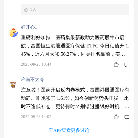
率为21%，为组合贡献了可观的超额收益。重仓股
1人
的持续强势，是基金在震荡市场中获取收益的关
键。
好开心1
重磅利好加持！医药集采新政助力医药股牛市启
航，富国恒生港股通医疗保健 ETFC 今日估值升 1.
45%，近六月大涨 56.27%，同类排名靠前，实力
演绎投资价值！ $工银新能源汽车混合A$ $景顺长
2025-09-25 13:44
城创业板50ETF联接C$
冷南不太冷
注意啦！医药开启反内卷模式，富国港股通医疗有
动静。昨晚涨了 1.61%，如今创新药势头正猛，此
时不逢低补仓，更待何时？别错过赚钱好时机！
$兴合先进制造混合发起式A$ $工银新能源汽车混
2025-09-23 14:02
合A$ $景顺长城创业板50ETF联接C$
至APP查看更多讨论