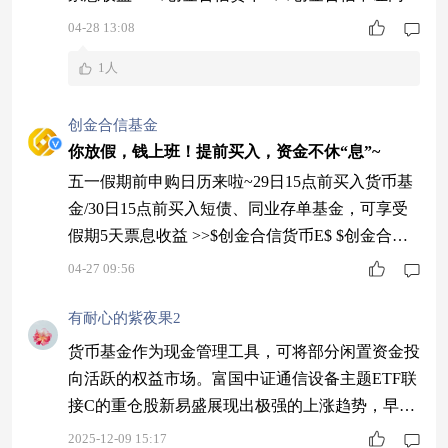
存单AAA指数7天持有$ $创金合信鑫日享短债债券
04-28 13:08
E$ #美国已收到伊朗谈判新方案# #债券基金# #小
1人
长假将至 聊聊你的积存金仓位安排#
创金合信基金
你放假，钱上班！提前买入，资金不休“息”~
五一假期前申购日历来啦~29日15点前买入货币基
金/30日15点前买入短债、同业存单基金，可享受
假期5天票息收益 >>$创金合信货币E$ $创金合信
鑫日享短债债券E$ $创金合信中证同业存单AAA
04-27 09:56
指数7天持有$ #债券基金# #我在天天基金理财# #
货币基金#
有耐心的紫夜果2
货币基金作为现金管理工具，可将部分闲置资金投
向活跃的权益市场。富国中证通信设备主题ETF联
接C的重仓股新易盛展现出极强的上涨趋势，早盘
再涨5.11%，连续10日收阳。该基金近3个月收益
2025-12-09 15:17