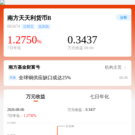
南方天天利货币B
诊断
003474
活期宝
低风险
1.2750
0.3437
%
7日年化
万元收益 08-06
南方基金财富号
机构主页
全球铜供应缺口或达25%
08-06
市场
万元收益
七日年化
2026-08-06
万元收益：
0.3437
7日年化：
1.2750%
0.5241