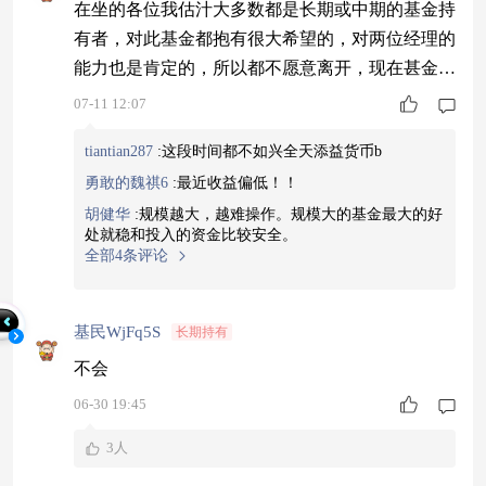
在坐的各位我估汁大多数都是长期或中期的基金持
有者，对此基金都抱有很大希望的，对两位经理的
能力也是肯定的，所以都不愿意离开，现在甚金规
模有一千二百多亿元，怎么收益还这么低呢？有的
07-11 12:07
基金规模只有几十、几百亿元，他们的收益也不低
tiantian287
:
这段时间都不如兴全天添益货币b
呀，问题出在哪里呢？
勇敢的魏祺6
:
最近收益偏低！！
胡健华
:
规模越大，越难操作。规模大的基金最大的好
处就稳和投入的资金比较安全。
全部4条评论
基民WjFq5S
长期持有
不会
06-30 19:45
3人