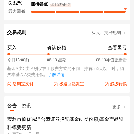
6.82%
回撤很低
优于99%同类
最大回撤
交易规则
买入、卖出规则
买入
确认份额
查看盈亏
今日15:00前
08-10 星期一
08-10净值更新后
基金A类C类区别仅在于收费方式的不同，持有366天以上时，购
买本基金A类费用低。
了解详情
活期宝支付
极速回活期宝
超级转换
公告
资讯
更多
宏利市值优选混合型证券投资基金(C类份额)基金产品资
料概要更新
发行运作 07月27日