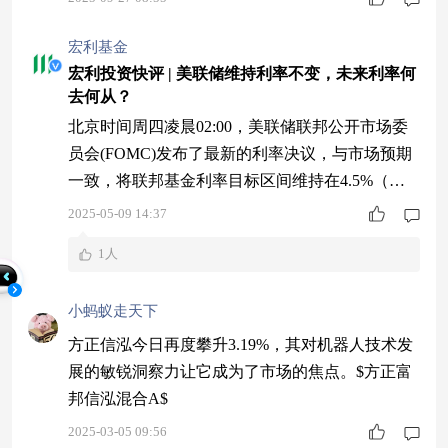
芯片迎来国产代替窗口期，近三个月57$嘉实上证
科创板芯片ETF发起联接C$ 个点也是很亮眼的，
宏利基金
可以冲了
宏利投资快评 | 美联储维持利率不变，未来利率何
去何从？
北京时间周四凌晨02:00，美联储联邦公开市场委
员会(FOMC)发布了最新的利率决议，与市场预期
一致，将联邦基金利率目标区间维持在4.5%（区
间上限）不变，也是连续第三次会议按兵不动。
2025-05-09 14:37
美联储利率变化 前瞻指引 宏利投资环球首席经济
1人
师Alex Grassino 1 联邦公开市场委员会（FOMC）
除了强调美国失业率和通胀风险上升之外，与上次
小蚂蚁走天下
议息声明相比，今次内容的变化很少。同样，美国
联储局主席鲍威尔
方正信泓今日再度攀升3.19%，其对机器人技术发
展的敏锐洞察力让它成为了市场的焦点。$方正富
邦信泓混合A$
2025-03-05 09:56