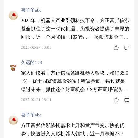
喜羊羊abc
2025年，机器人产业引领科技革命，方正富邦信泓
基金抓住了这一时代机遇，为投资者提供了丰厚的
回报，近一个月涨幅已超23%，一起跟随基金走向
财富增长的未来！$方正富邦信泓混合C$
2025-02-27 08:05
久远的173
家人们快看！方正信泓紧跟机器人板块，涨幅35.0
1%，优于同赛道基金99%！稀缺赛道，错过就是
错过未来，抓住这个财富机会！$方正富邦信泓混
合C$
2025-02-21 08:11
喜羊羊abc
方正富邦信泓依托需求上升和量产节奏加快的优
势，快速进入人形机器人领域，近一月涨幅23.7