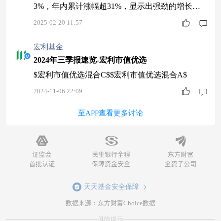
3%，年内累计涨幅超31%，显示出强劲的增长潜
力。$方正富邦信泓混合C$
2025-02-20 11:57
宏利基金
2024年三季报速览-宏利市值优选
$宏利市值优选混合C$$宏利市值优选混合A$
2024-11-06 22:09
至APP查看更多讨论
天天基金安全保障
数据来源：东方财富Choice数据
风险提示