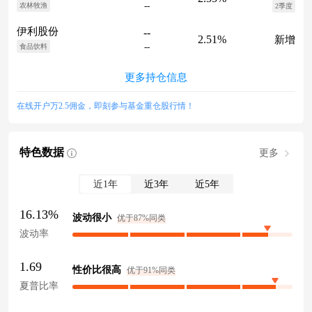
--
农林牧渔
2季度
伊利股份
--
2.51%
新增
--
食品饮料
更多持仓信息
在线开户万2.5佣金，即刻参与基金重仓股行情！
特色数据
更多
近1年
近3年
近5年
16.13%
波动很小
优于87%同类
波动率
1.69
性价比很高
优于91%同类
夏普比率