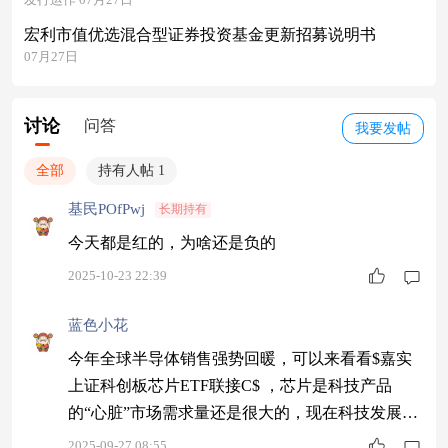
宏利市值优选混合型证券投资基金更新招募说明书
07月27日
讨论
问答
我要发帖
全部
持有人帖 1
基民POfPwj
长期持有
今天都是红的，为啥还是负的
2025-10-23 22:39
蓝色小花
今年全球半导体销售强势回暖，可以来看看$嘉实
上证科创板芯片ETF联接C$ ，芯片是科技产品
的“心脏”市场需求量还是很大的，现在科技发展迅
猛，芯片是未来科技争夺的一个关键点，还是国产
2025-09-27 08:55