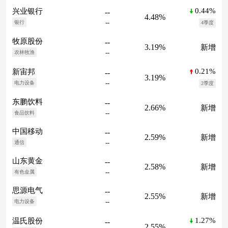
0.44%
兴业银行
--
4.48%
--
银行
4季度
牧原股份
--
3.19%
新增
--
农林牧渔
0.21%
新宙邦
--
3.19%
--
电力设备
2季度
东鹏饮料
--
2.66%
新增
--
食品饮料
中国移动
--
2.59%
新增
--
通信
山东黄金
--
2.58%
新增
--
有色金属
思源电气
--
2.55%
新增
--
电力设备
1.27%
温氏股份
--
2.55%