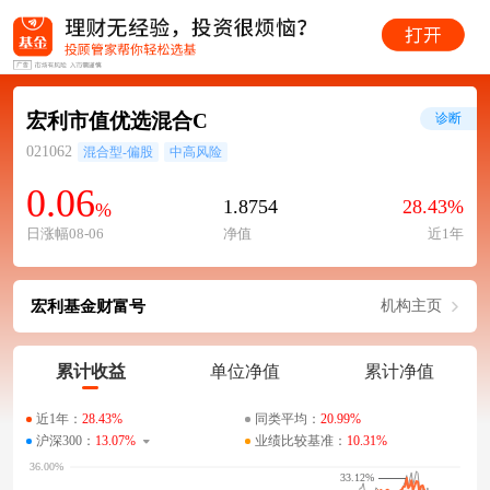
宏利市值优选混合C
诊断
021062
混合型-偏股
中高风险
0.06
1.8754
28.43%
%
日涨幅08-06
净值
近1年
宏利基金财富号
机构主页
累计收益
单位净值
累计净值
近1年：
28.43%
同类平均：
20.99%
沪深300：
13.07%
业绩比较基准：
10.31%
33.12%