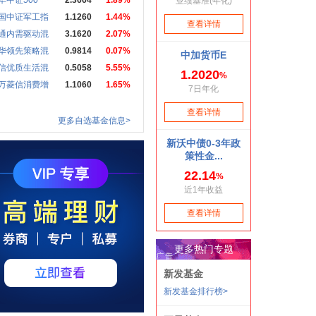
华中证500
2.3664
1.89%
国中证军工指
1.1260
1.44%
通内需驱动混
3.1620
2.07%
华领先策略混
0.9814
0.07%
信优质生活混
0.5058
5.55%
万菱信消费增
1.1060
1.65%
更多自选基金信息>