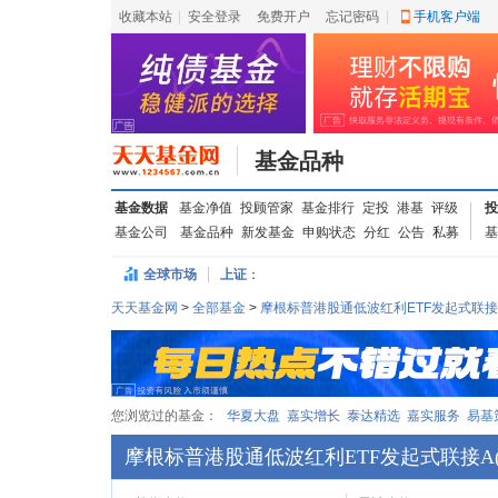
收藏本站
|
安全登录
|
免费开户
忘记密码
|
手机客户端
基金品种
基金数据
基金净值
投顾管家
基金排行
定投
港基
评级
投
基金公司
基金品种
新发基金
申购状态
分红
公告
私募
基
全球市场
上证
：
天天基金网
>
全部基金
>
摩根标普港股通低波红利ETF发起式联接
您浏览过的基金：
华夏大盘
嘉实增长
泰达精选
嘉实服务
易基
摩根标普港股通低波红利ETF发起式联接A