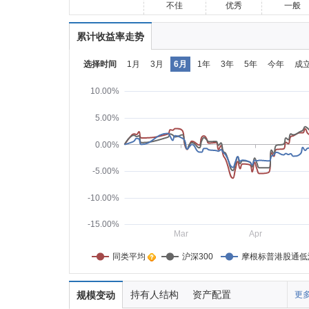
不佳
优秀
一般
累计收益率走势
选择时间
1月
3月
6月
1年
3年
5年
今年
成
10.00%
5.00%
0.00%
-5.00%
-10.00%
-15.00%
Mar
Apr
同类平均    
沪深300
摩根标普港股通低
持有人结构
资产配置
规模变动
更多