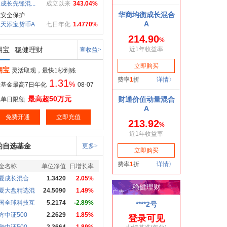
成长先锋混...
成立以来
343.04%
重安全保护
天添宝货币A
七日年化
1.4770%
期宝
稳健理财
查收益>
期宝
灵活取现，最快1秒到账
1.31
%
基金最高7日年化
08-07
最高超50万元
取单日限额
免费开通
立即充值
的自选基金
更多>
金名称
单位净值
日增长率
夏成长混合
1.3420
2.05%
夏大盘精选混
24.5090
1.49%
国全球科技互
5.2174
-2.89%
方中证500
2.2629
1.85%