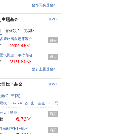
全部同类基金>
门主题基金
更多>
件
存储芯片
光模块
多策略福鑫定开混合
购买
242.49%
年
景气甄选一年持有期
购买
219.80%
年
更多主题基金>
公司旗下基金
更多>
基金(中国)
规模：2425.41亿
旗下基金：260只
药ETF摩根
购买
6.73%
幅
生物科技ETF摩根
购买