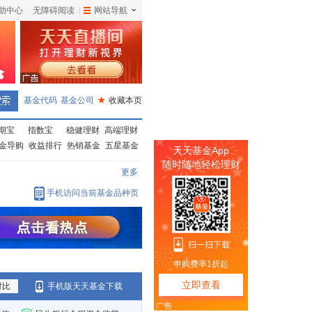
助中心
无障碍阅读
|
网站导航
|
基金代码
基金公司
★
收藏本页
期宝
指数宝
稳健理财
高端理财
金导购
收益排行
热销基金
五星基金
更多
手机访问当前基金品种页
对比
手机版天天基金下载