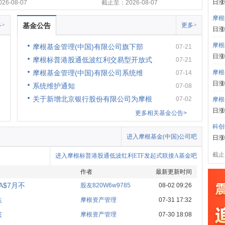
日涨
6-08-07
截止至：2026-08-07
摩根
>
基金公告
更多>
日涨
摩根
摩根基金管理(中国)有限公司旗下部
07-21
日涨
摩根标普港股通低波红利交易型开放式
07-21
摩根基金管理(中国)有限公司系统维
摩根
07-14
日涨
系统维护通知
07-08
关于新增北京银行股份有限公司为摩根
07-02
摩根
日涨
更多相关基金公告>
科创
进入摩根基金(中国)公司吧
日涨
截止:
进入摩根标普港股通低波红利ETF发起式联接A基金吧
作者
最新更新时间
$7月不
股友820W6w9785
08-02 09:26
跌
摩根资产管理
07-31 17:32
涨
摩根资产管理
07-30 18:08