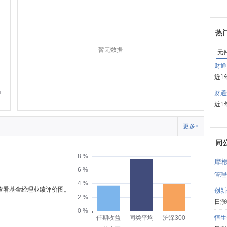
热
暂无数据
元
财通
近1
财通
近1
更多>
同
8 %
摩根
6 %
管理
4 %
可查看基金经理业绩评价图。
创新
2 %
日涨
0 %
任期收益
同类平均
沪深300
恒生