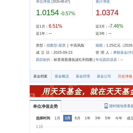
单位净值
(
2026-08-07)
累计净值
1.0154
1.0374
-0.57%
6.51%
-7.46%
近1月：
近3月：
--
--
近1年：
近3年：
类型：
指数型-股票
| 中高风险
规模
：1.25亿元（2026-
成 立 日
：2025-09-23
管 理 人
：
摩根基金(中
跟踪标的：
标普港股通低波红利指数 |
年化跟踪误差：
--
基金档案
基金概况
基金经理
基金公司
历史净值
单位净值走势
随时随地查看
选择时间
1月
3月
6月
1年
3年
5年
今年
成
1.15