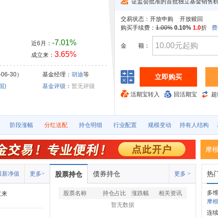
证监会批准的首批独立基金销售
交易状态：
开放申购
开放赎回
购买手续费：
1.00%
0.10%
1.0
折
费
-7.01%
近6月：
金
额：
3.65%
成立来：
06-30）
基金经理：
胡迪
等
立即购买
国)
基金评级
：
暂无评级
活期宝转入
回活期宝
超
阶段涨幅
分红送配
持仓明细
行业配置
规模变动
持有人结构
摩
债券持仓
热
最新净值
更多>
股票持仓
更多 >
多
股票名称
持仓占比
涨跌幅
相关资讯
立来
摩根
暂无数据
连续