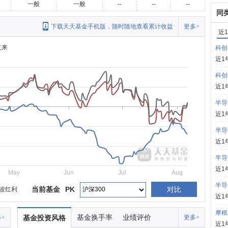
一般
一般
--
--
--
同
下载天天基金手机版，随时随地查看累计收益
更多>
近
立来
科创
近1
科创
近1
半导
近1
半导
近1
半导
近1
May
Jun
Jul
Aug
半导
当前基金
PK
对比
波红利
近1
摩根
基金换手率
业绩评价
>
基金投资风格
更多>
近1