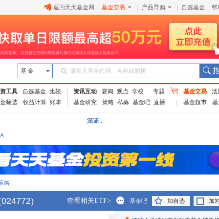
返回天天基金网
|
基金交易
|
产品导购
|
自选基金
|
帮
基 金
请输入基金代码、名称或简拼
资工具
自选基金
比较
资讯互动
要闻
观点
学校
专题
基金交易
活
金筛选
收益计算
账本
基金研究
策略
私募
基金吧
直播
基金超市
基
深证
：
A
策略
(
024772
)
查看相关ETF>
基金吧
加自选
加