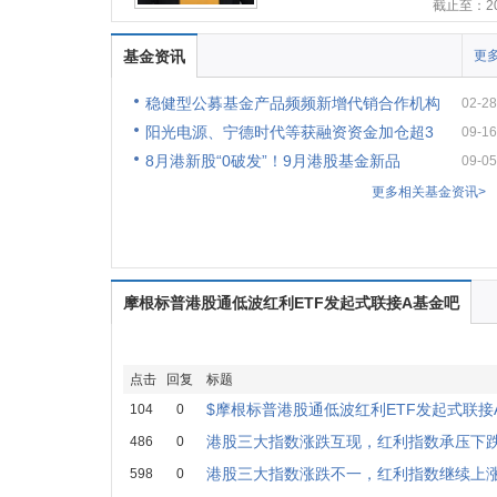
截止至：202
基金资讯
更多
稳健型公募基金产品频频新增代销合作机构
02-28
阳光电源、宁德时代等获融资资金加仓超3
09-16
8月港新股“0破发”！9月港股基金新品
09-05
更多相关基金资讯>
摩根标普港股通低波红利ETF发起式联接A基金吧
点击
回复
标题
$摩根标普港股通低波红利ETF发起式联接A
104
0
港股三大指数涨跌互现，红利指数承压下
486
0
港股三大指数涨跌不一，红利指数继续上
598
0