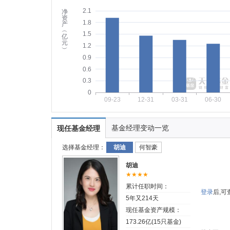
2.1
净
资
1.8
产
︵
1.5
亿
元
1.2
︶
0.9
0.6
0.3
0
09-23
12-31
03-31
06-30
基金经理变动一览
现任基金经理
选择基金经理：
胡迪
何智豪
胡迪
★★★★
累计任职时间：
登录
后,
5年又214天
现任基金资产规模：
173.26亿(15只基金)