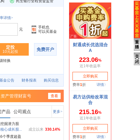
机构
民生银行全程资金监管
率详情>
手机也
元
可以买基金
定投
免费开户
10元起投
级转换
基金公告
财务报表
购买信息
根资产管理财富号
查看
门产品
公司观点
更多>
维挖掘潜力股
核心成长股...
成立以来
330.14%
6个季度超盈