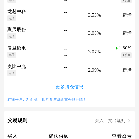
--
4季度
龙芯中科
--
3.53%
新增
--
电子
聚辰股份
--
3.08%
新增
--
电子
1.60%
复旦微电
--
3.07%
--
电子
4季度
奥比中光
--
2.99%
新增
--
电子
更多持仓信息
在线开户万2.5佣金，即刻参与基金重仓股行情！
交易规则
买入、卖出规则
买入
确认份额
查看盈亏