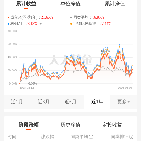
累计收益
单位净值
累计净值
成立来(不满1年)：
21.66%
同类平均：
16.95%
科创AI：
28.13%
业绩比较基准：
27.44%
49.52%
0.00%
近1月
近3月
近6月
近1年
更多
阶段涨幅
历史净值
定投收益
时间
涨跌幅
同类平均
同类排行