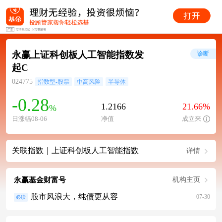
永赢上证科创板人工智能指数发
诊断
起C
024775
指数型-股票
中高风险
半导体
-0.28
1.2166
21.66%
%
日涨幅08-06
净值
成立来
关联指数｜上证科创板人工智能指数
详情
永赢基金财富号
机构主页
股市风浪大，纯债更从容
07-30
必读