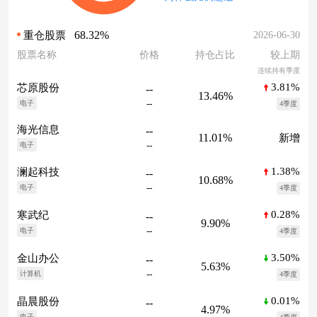
68.32%
2026-06-30
重仓股票
股票名称
价格
持仓占比
较上期
连续持有季度
3.81%
芯原股份
--
13.46%
--
电子
4季度
海光信息
--
11.01%
新增
--
电子
1.38%
澜起科技
--
10.68%
--
电子
4季度
0.28%
寒武纪
--
9.90%
--
电子
4季度
3.50%
金山办公
--
5.63%
--
计算机
4季度
0.01%
晶晨股份
--
4.97%
电子