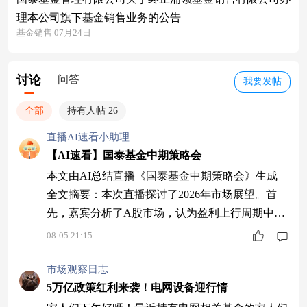
理本公司旗下基金销售业务的公告
基金销售 07月24日
讨论
问答
我要发帖
全部
持有人帖 26
直播AI速看小助理
【AI速看】国泰基金中期策略会
本文由AI总结直播《国泰基金中期策略会》生成
全文摘要：本次直播探讨了2026年市场展望。首
先，嘉宾分析了A股市场，认为盈利上行周期中难
现大熊市，建议关注AI硬件龙头及基本面改善板
08-05 21:15
块。其次，讨论了美国经济韧性及潜在过热风险，
指出需警惕通胀和就业市场不确定性。接着，嘉宾
市场观察日志
看好下半年科技投资，尤其是国产算力和半导体领
5万亿政策红利来袭！电网设备迎行情
域。消费行业拐点将至，医药创新药发展迅速。最