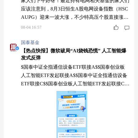
家人们下午好呀！最近持有电网相关基金的家人们
后，分析了机器人产业投资机会，建议采用核心加
应该注意到，8月3日恒生A股电网设备指数（HSC
AUPG）迎来一波大涨，不少特高压个股直接涨
停，且今日继续上涨。此前指数从年内高点回撤超
08-04 16:57
30%，这次政策催化带动资金集中进场，今天用大
白话为各位家人拆解机会与暗藏的不确定性~ 一、
国泰基金
实打实的多重利好支撑板块 1. 顶层政策重磅加
【热点快报】微软破局“AI烧钱恐慌” 人工智能爆
发式反弹
码，五年投资空间拉满。中央推进“六张网”建设，
新型电网定为“十五五”核心赛道，全周
$国泰中证全指通信设备ETF联接A$$国泰创业板
人工智能ETF发起联接A$$国泰中证全指通信设备
ETF联接C$$国泰创业板人工智能ETF发起联接C$
#光通信史诗级大反攻 情绪或被全面点燃##外资抢
筹长鑫科技 加速布局中国AI链##大消费逆势走
强：涨势开启or超跌反弹？##聊聊我的黄金投资体
验##来圈子找经理#