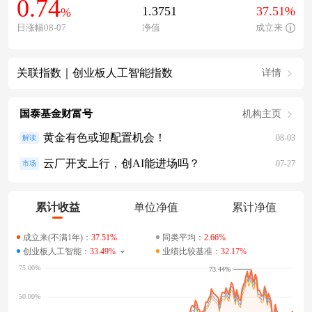
0.74
1.3751
37.51%
%
日涨幅08-07
净值
成立来
关联指数｜创业板人工智能指数
详情
国泰基金财富号
机构主页
黄金有色或迎配置机会！
08-03
解读
云厂开支上行，创AI能进场吗？
07-27
市场
累计收益
单位净值
累计净值
成立来(不满1年)：
37.51%
同类平均：
2.66%
创业板人工智能：
33.49%
业绩比较基准：
32.17%
73.44%