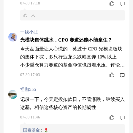
跌10.29%，今日调整幅度7.69%，光模块、CPO全
07-30 17:18
线走弱，来和家人们一起大白话拆解下回调原因与
1人
赛道基本面，这赛道还能继续拿吗？ 为啥跌得这
么凶？基本都是短期情绪扰动 1. 首先就是前期板
一线小韭
块涨幅巨大，资金扎堆抱团，市场风险偏好回落，
光模块集体跳水，CPO 赛道还能不能拿住？
获利盘集中出逃，放大跌幅。 2
今天盘面最让人心慌的，莫过于 CPO 光模块板块
的集体下探，多只行业龙头跌幅直奔 10% 以上，
不少重仓算力赛道的基金净值也跟着承压。评论区
已经有朋友在问 “是不是主线要换了”“该不该割肉
07-30 17:03
离场”，今天就和大家掰开揉碎聊清楚，不吹不
黑，只讲底层逻辑。 一、这轮杀跌，跌的到底是
怪咖555
什么？ 很多人一跌就到处找 “致命利空”，但翻遍
记录一下，今天定投扣款日，不管涨跌，继续买入
上市公司公告、机构调研纪要，目前并没有出现订
这基。相信这些核心资产的长期韧性
单大规模取消、下游需求崩塌这种级别
07-30 11:46
国泰基金
: