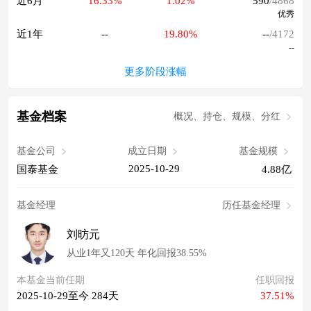
近6月
16.33%
1.02%
590
/4868
优秀
近1年
--
19.80%
--
/4172
--
更多阶段涨幅
基金档案
概况、持仓、规模、分红
基金公司
成立日期
基金规模
2025-10-29
国泰基金
4.88亿
基金经理
历任基金经理
刘昉元
从业1年又120天 年化回报38.55%
本基金当前任期
任职回报
2025-10-29至今 284天
37.51%