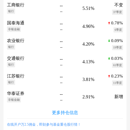
不变
工商银行
--
5.51%
--
银行
37季度
0.78%
国泰海通
--
4.96%
--
非银金融
6季度
0.09%
农业银行
--
4.20%
--
银行
19季度
0.03%
交通银行
--
4.13%
--
银行
61季度
0.23%
江苏银行
--
3.81%
--
银行
11季度
华泰证券
--
2.91%
新增
--
非银金融
更多持仓信息
在线开户万2.5佣金，即刻参与基金重仓股行情！