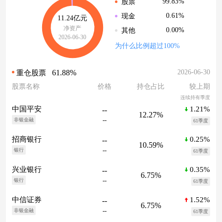
99.83%
股票
0.61%
现金
11.24亿元
净资产
0.00%
其他
2026-06-30
为什么比例超过100%
61.88%
2026-06-30
重仓股票
股票名称
价格
持仓占比
较上期
连续持有季度
1.21%
中国平安
--
12.27%
--
非银金融
61季度
0.25%
招商银行
--
10.59%
--
银行
61季度
0.35%
兴业银行
--
6.75%
--
银行
61季度
1.52%
中信证券
--
6.75%
--
非银金融
61季度