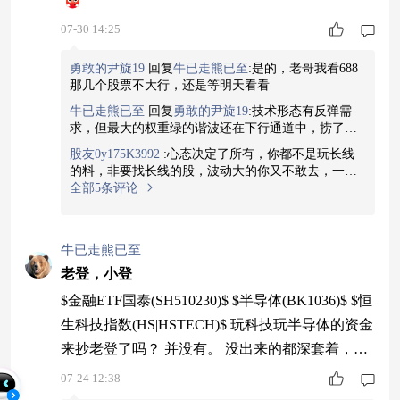
07-30 14:25
勇敢的尹旋19
回复
牛已走熊已至
:
是的，老哥我看688
那几个股票不大行，还是等明天看看
牛已走熊已至
回复
勇敢的尹旋19
:
技术形态有反弹需
求，但最大的权重绿的谐波还在下行通道中，捞了之
后如果没有利好，可能还会继续磨底。
股友0y175K3992
:
心态决定了所有，你都不是玩长线
的料，非要找长线的股，波动大的你又不敢去，一点
波动就能把你吓跑，就这样吧，每天啄一点，啥时候
全部5条评论
就把嘴崩坏了不好说
牛已走熊已至
老登，小登
$金融ETF国泰(SH510230)$ $半导体(BK1036)$ $恒
生科技指数(HS|HSTECH)$ 玩科技玩半导体的资金
来抄老登了吗？ 并没有。 没出来的都深套着，出
来的也不会买老登。 就像老登不买小登股一样。
07-24 12:38
老登股就是老登在买。 而大部分的老登散户，所