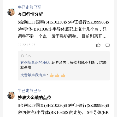
牛已走熊已至
今日行情分析
$金融ETF国泰(SH510230)$ $中证银行(SZ399986)$
$半导体(BK1036)$ 半导体底部上涨十几个点，只
调整不到一个点，属于强势调整。 目前刚离开超
卖区，离上方套牢盘距离较远，后面两天仍然有机
07-22 15:27
会上攻，看到3000点，极限3300点。 银行两次超
4人
卖后阴包阳调整，今天没有阳包阴强势收复昨天的
有创新意识的潘聪
:
证券渣男，每次都说不判断，结果
阴线，但收复了一半并站稳，评价中性，后期走势
就是坑
严重关联半导体，一个涨，另一个就跌。 综合判
大音希声我有声
:
牛已走熊已至
抄底大金融的点位
$金融ETF国泰(SH510230)$ $中证银行(SZ399986)$
密切关注$半导体(BK1036)$ 的走势。 $半导体(BK