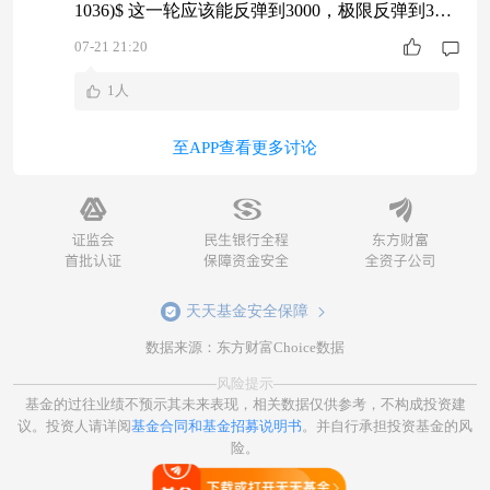
1036)$ 这一轮应该能反弹到3000，极限反弹到330
0。 大金融及$中证银行(SZ399986)$ 调整的低点，
07-21 21:20
也就是抄底点位，大概率与$半导体(BK1036)$ 阶
1人
段顶相对应。 半导体今天进了大量资金，反弹到3
300的概率非常高。 如果$中证银行(SZ399
至APP查看更多讨论
天天基金安全保障
数据来源：东方财富Choice数据
风险提示
基金的过往业绩不预示其未来表现，相关数据仅供参考，不构成投资建
议。投资人请详阅
基金合同和基金招募说明书
。并自行承担投资基金的风
险。
打开天天基金