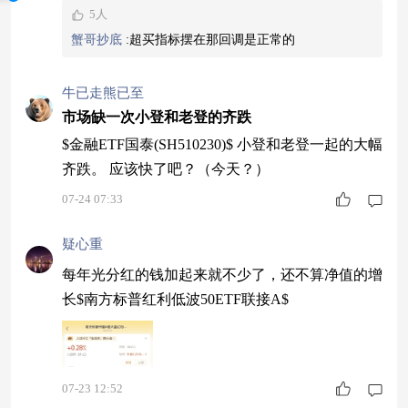
5人
谓的价值投资者，也仍然套在老登的高处。 最近
蟹哥抄底
:
超买指标摆在那回调是正常的
老登上涨不过是稳市资金的手笔而已，跟风者寥
寥。 而且技术指标上都已经超买。 老登小登齐跌
牛已走熊已至
就要
市场缺一次小登和老登的齐跌
$金融ETF国泰(SH510230)$ 小登和老登一起的大幅
齐跌。 应该快了吧？（今天？）
07-24 07:33
疑心重
每年光分红的钱加起来就不少了，还不算净值的增
长$南方标普红利低波50ETF联接A$
07-23 12:52