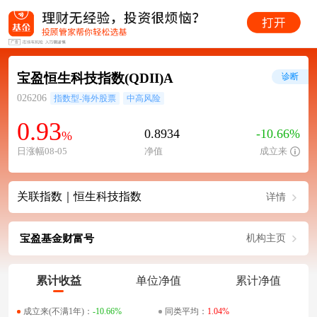
宝盈恒生科技指数(QDII)A
诊断
026206
指数型-海外股票
中高风险
0.93
0.8934
-10.66%
%
日涨幅08-05
净值
成立来
关联指数｜恒生科技指数
详情
宝盈基金财富号
机构主页
累计收益
单位净值
累计净值
成立来(不满1年)：
-10.66%
同类平均：
1.04%