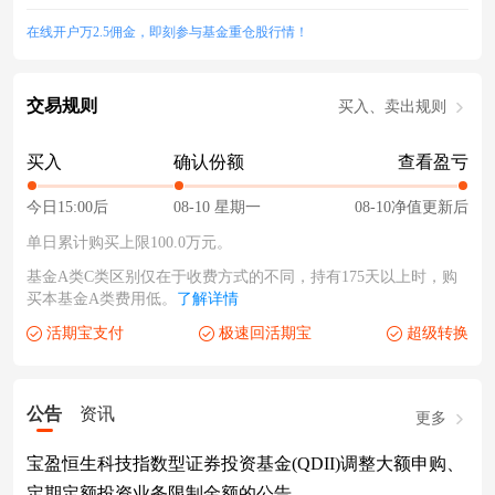
在线开户万2.5佣金，即刻参与基金重仓股行情！
交易规则
买入、卖出规则
买入
确认份额
查看盈亏
今日15:00后
08-10 星期一
08-10净值更新后
单日累计购买上限100.0万元。
基金A类C类区别仅在于收费方式的不同，持有175天以上时，购
买本基金A类费用低。
了解详情
活期宝支付
极速回活期宝
超级转换
公告
资讯
更多
宝盈恒生科技指数型证券投资基金(QDII)调整大额申购、
定期定额投资业务限制金额的公告