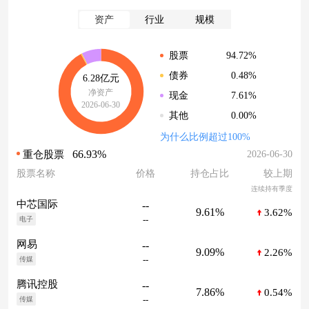
资产
行业
规模
94.72%
股票
0.48%
债券
6.28亿元
净资产
7.61%
现金
2026-06-30
0.00%
其他
为什么比例超过100%
66.93%
2026-06-30
重仓股票
股票名称
价格
持仓占比
较上期
连续持有季度
中芯国际
--
9.61%
3.62%
--
电子
网易
--
9.09%
2.26%
--
传媒
腾讯控股
--
7.86%
0.54%
--
传媒