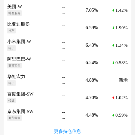
美团-W
--
7.05%
1.42%
--
社会服务
比亚迪股份
--
6.59%
1.90%
--
汽车
小米集团-W
--
6.43%
1.34%
--
电子
阿里巴巴-W
--
6.24%
0.58%
--
商贸零售
华虹宏力
--
4.88%
新增
--
电子
百度集团-SW
--
4.70%
1.02%
--
传媒
京东集团-SW
--
4.48%
0.59%
--
商贸零售
更多持仓信息