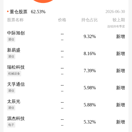
62.53%
2026-06-30
重仓股票
股票名称
价格
持仓占比
较上期
连续持有季度
中际旭创
--
9.32%
新增
--
通信
新易盛
--
8.16%
新增
--
通信
瑞松科技
--
7.39%
新增
--
机械设备
天孚通信
--
5.98%
新增
--
通信
太辰光
--
5.88%
新增
--
通信
源杰科技
--
5.32%
新增
--
电子