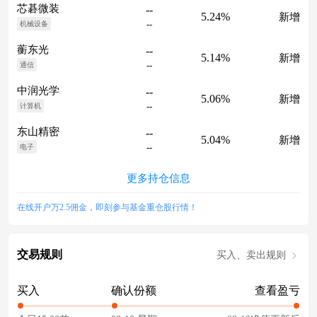
芯碁微装
--
5.24%
新增
--
机械设备
蘅东光
--
5.14%
新增
--
通信
中润光学
--
5.06%
新增
--
计算机
东山精密
--
5.04%
新增
--
电子
更多持仓信息
在线开户万2.5佣金，即刻参与基金重仓股行情！
交易规则
买入、卖出规则
买入
确认份额
查看盈亏