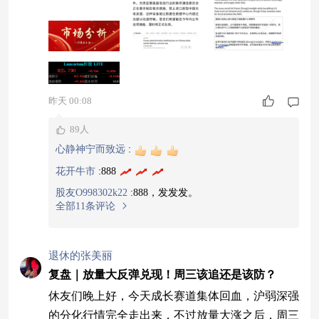
鹅。路透社消息，美国FCC正在起草新规，打算禁
止进口咱们中国的新型号光模块。消息一出，美股
那边咱们国内光模块厂商的竞争对手直接跳空大
涨。 说实话，看到消息我都想感叹，就不
昨天 00:08
89人
心静神宁而致远
:
花开牛市
:
888
股友O998302k22
:
888，发发发。
全部11条评论
退休的张美丽
复盘｜放量大反弹兑现！周三该追还是该防？
休友们晚上好，今天成长赛道集体回血，沪弱深强
的分化行情完全走出来，不过放量大涨之后，周三