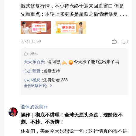
振式修复行情，不少持仓终于迎来回血窗口 但是
先敲重点：本轮上涨更多是超跌之后情绪修复，反
弹持续性依旧有待验证，切勿直接当成趋势反转重
仓冲锋！ 后市大盘走势深度分析（全球 + A 股视
角） 本轮修复由外围股市企稳回暖点燃，叠加多
07-31 13:50
个赛道前期深度调整，空头力量释放后迎来资金回
69人
补，属于情绪驱动的修复行情。 想要判断行情能
天天乐百氏
:
请问您
今天涨了能T点出来了吗
不能延续，紧盯两大核心信号： 信号 1：
心之荒野
:
点赞支持
小小杨总
:
先赞后看 888
全部6条评论
退休的张美丽
操作｜彻底不讲理！全球无厘头杀跌，现阶段不
割、不抄、不折腾！
休友们，美丽今天只想说一句：这行情真的很不讲