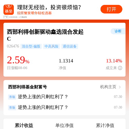
西部利得创新驱动鑫选混合发起
诊断
C
026476
混合型-偏股
中高风险
通信设备
2.59
1.1314
13.14%
%
日涨幅08-06
净值
成立来
西部利得基金财富号
机构主页
逆势上涨的只剩红利了？
07-30
市场
逆势上涨的只剩红利了？
07-30
市场
累计收益
单位净值
累计净值