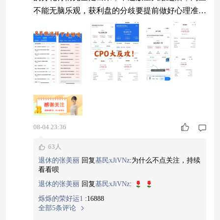
不能无脑乐观，获利盘的分歧要提前做好心理准
备。 盘面回顾 两市成交2.23 万亿，放量 2100 亿
+，增量资金进场信号明确，上涨家数超 3600
家，赚钱效应显著回暖。 主力动作看得很明白：
资金大规模从银行、白酒等防御权重撤离，回流半
导体、CPO、创新药等超跌科技成长方向，高低切
换大戏上演。 外围最新情况
08-04 23:36
63人
退休的张美丽
回复
基民xJiVNz
:
为什么不点关注，持续
看看呗
退休的张美丽
回复
基民xJiVNz
:
烁烁的荣好运1
:
16888
全部5条评论