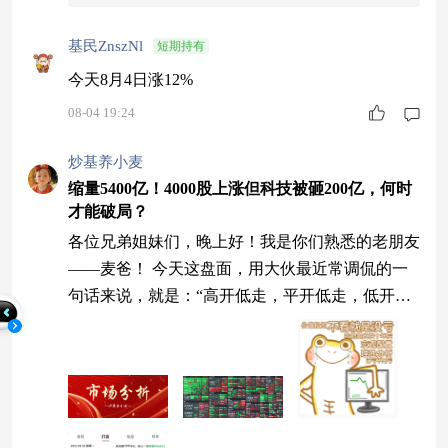
基民ZnszNl
短期持有
今天8月4日涨12%
08-04 19:24
炒基养小麦
缩量5400亿！4000股上涨但科技被砸200亿，何时
才能破局？
各位兄弟姐妹们，晚上好！我是你们熟悉的老朋友
——麦爸！ 今天这盘面，用大伙最近常调侃的一
句话来说，就是：“高开低走，平开低走，低开低
走……反正永远都是低走，这8月的开门红，硬生
生又给大伙染成了一片绿油油！” 说实话，已经在
深水区坚守磨砂快一个月了，在缩量到极致的环境
下，确实是极其煎熬的。都不看看账户亏损了！
今天指数整体跌得让人难受，沪指跌0.59%失守38