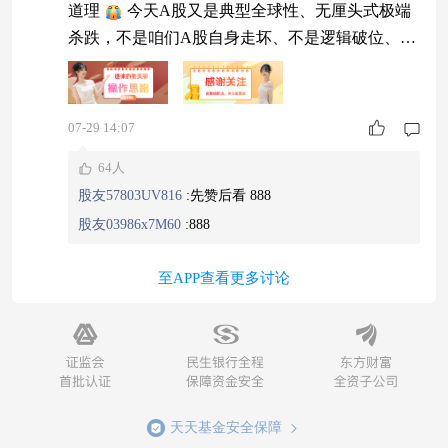
道理
今天A股又是典型全球性、无厘头式极端
杀跌，不是咱们A股自身走坏、不是逻辑破位、不
是业绩暴雷，纯粹是外围科技情绪崩盘，带崩了整
个国内硬科技赛道。 指数看着跌幅还好，但科
创、创业板、科技核心标的杀得非常狠，很多朋友
07-29 14:07
今天心态彻底被砸懵了。 我特别懂这种无力感：
64人
逻辑没坏、基本面没变、位置已经很低，结果还能
股友57803UV816
:
先赞后看 888
无脑往下砸，真的是极端情绪盘，完全脱离技术
股友03986x7M60
:
888
面、
至APP查看更多讨论
天天基金安全保障