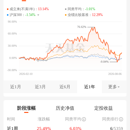
成立来(不满1年)：
13.14%
同类平均：
-1.01%
沪深300：
-1.54%
业绩比较基准：
12.29%
76.62%
-9.84%
近1月
近3月
近6月
近1年
更多
阶段涨幅
历史净值
定投收益
时间
涨跌幅
同类平均
同类排行
近1周
25.49%
6.03%
6
/5359