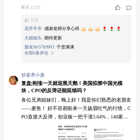
烈，不能闭眼满仓猛干。 后市大盘整体判断 外围
昨天 13:55
股市风险偏好持续回暖，带动外资回流，给 A 股
创造不错的修复窗口。 但指数很难直接一路狂
72人
飙，后续大概率震荡上行，反复拉锯会是常态。
花开牛市
:
感谢老师分享心得
大姐姐头
:
期待更新
股友06i57k9903
:
干货满满
全部6条评论
炒基养小麦
复盘|刚涨一天就迎黑天鹅！美国拟禁中国光模
块，CPO的反弹还能延续吗？
各位兄弟姐妹们，晚上好！我是你们熟悉的老朋友
——麦爸！ 好不容易盼来一天扬眉吐气的行情，C
PO直接大反弹，创业板一把干涨5.64%，140家个
股涨停，咱们科技主线总算硬气了一回！ 谁能想
到，好日子还没过一天，盘后直接砸出来一个黑天