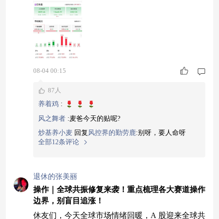
10点，创业板指大跌1.24%，科创方向
08-04 00:15
87人
养着鸡
:
风之舞者
:
麦爸今天的贴呢?
炒基养小麦
回复
风控界的勤劳鹿
:
别呀，要人命呀
全部12条评论
退休的张美丽
操作｜全球共振修复来袭！重点梳理各大赛道操作
边界，别盲目追涨！
休友们，今天全球市场情绪回暖，A 股迎来全球共