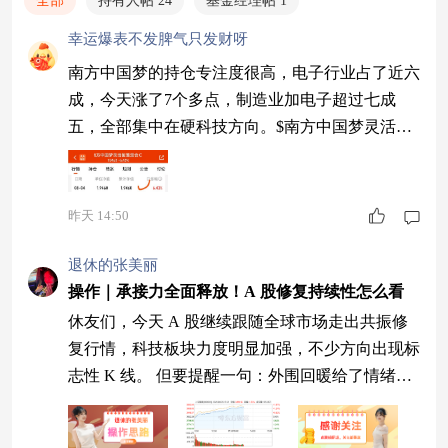
全部
持有人帖 24
基金经理帖 1
幸运爆表不发脾气只发财呀
南方中国梦的持仓专注度很高，电子行业占了近六
成，今天涨了7个多点，制造业加电子超过七成
五，全部集中在硬科技方向。$南方中国梦灵活配
置混合C$ #8月基金投资策略#
昨天 14:50
退休的张美丽
操作｜承接力全面释放！A 股修复持续性怎么看
休友们，今天 A 股继续跟随全球市场走出共振修
复行情，科技板块力度明显加强，不少方向出现标
志性 K 线。 但要提醒一句：外围回暖给了情绪加
持，不过增量资金并未完全爆发，本轮属于震荡修
复行情，不是无脑单边大牛市，轮动依旧会很剧