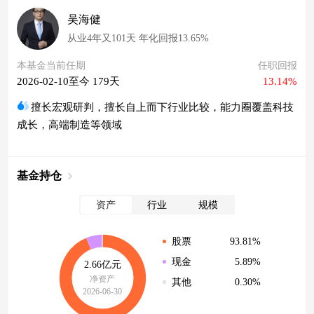
吴海健
从业4年又101天 年化回报13.65%
本基金当前任期
任职回报
2026-02-10至今 179天
13.14%
擅长宏观研判，擅长自上而下行业比较，能力圈覆盖科技
成长，高端制造等领域
基金持仓
资产
行业
规模
93.81%
股票
5.89%
现金
2.66亿元
净资产
0.30%
其他
2026-06-30