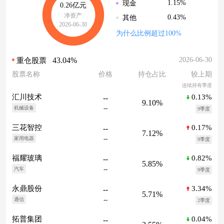
1.15%
现金
0.26亿元
净资产
0.43%
其他
2026-06-30
为什么比例超过100%
43.04%
2026-06-30
重仓股票
股票名称
价格
持仓占比
较上期
连续持有季度
0.13%
汇川技术
--
9.10%
--
机械设备
9季度
0.17%
三花智控
--
7.12%
--
家用电器
9季度
0.82%
福耀玻璃
--
5.85%
--
汽车
9季度
3.34%
永鼎股份
--
5.71%
--
通信
2季度
0.04%
拓普集团
--