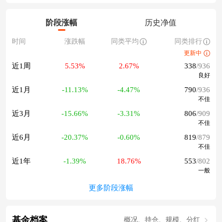
阶段涨幅
历史净值
时间
涨跌幅
同类平均
同类排行
更新中
近1周
5.53%
2.67%
338
/936
良好
近1月
-11.13%
-4.47%
790
/936
不佳
近3月
-15.66%
-3.31%
806
/909
不佳
近6月
-20.37%
-0.60%
819
/879
不佳
近1年
-1.39%
18.76%
553
/802
一般
更多阶段涨幅
基金档案
概况、持仓、规模、分红