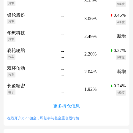
3.55%
--
汽车
9季度
0.45%
银轮股份
--
3.06%
--
汽车
4季度
华懋科技
--
2.49%
新增
--
汽车
0.27%
赛轮轮胎
--
2.20%
--
汽车
9季度
双环传动
--
2.04%
新增
--
汽车
0.24%
长盈精密
--
1.92%
--
电子
4季度
更多持仓信息
在线开户万2.5佣金，即刻参与基金重仓股行情！