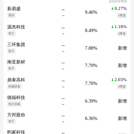
连续持有季度
0.27%
新易盛
--
9.46%
--
通信
5季度
1.18%
源杰科技
--
8.49%
--
电子
3季度
三环集团
--
7.88%
新增
--
电子
南亚新材
--
7.70%
新增
--
电子
2.03%
鼎泰高科
--
7.70%
--
机械设备
4季度
德福科技
--
6.39%
新增
--
电力设备
方邦股份
--
6.36%
新增
--
电子
昀冢科技
--