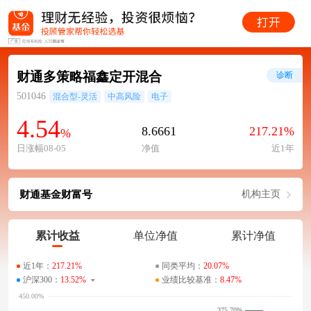
财通多策略福鑫定开混合
诊断
501046
混合型-灵活
中高风险
电子
4.54
8.6661
217.21%
%
日涨幅08-05
净值
近1年
财通基金财富号
机构主页
累计收益
单位净值
累计净值
近1年：
217.21%
同类平均：
20.07%
沪深300：
13.52%
业绩比较基准：
8.47%
375.70%