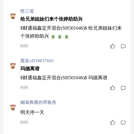
悟三省
给兄弟姐妹们来个张婷助助兴
$财通福鑫定开混合(SH501046)$ 给兄弟姐妹们来
个张婷助助兴
刚刚
股友oD39837601
玛德离谱
$财通福鑫定开混合(SH501046)$ 玛德离谱
刚刚
娴淑典雅的邓春燕
明天停一天
刚刚