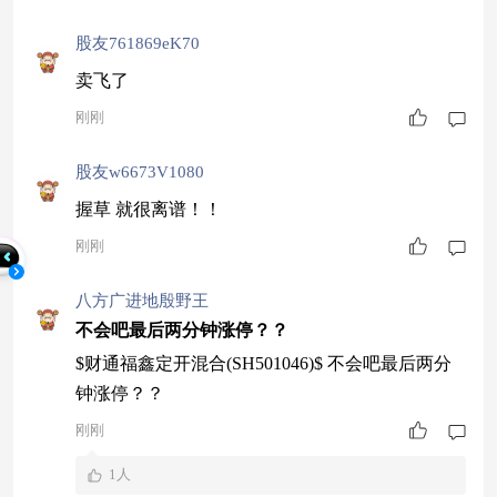
股友761869eK70
卖飞了
刚刚
股友w6673V1080
握草 就很离谱！！
刚刚
八方广进地殷野王
不会吧最后两分钟涨停？？
$财通福鑫定开混合(SH501046)$ 不会吧最后两分
钟涨停？？
刚刚
1人