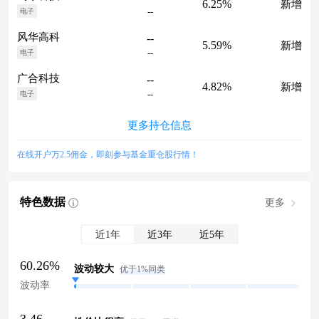
6.25%
新增
--
电子
风华高科
--
5.59%
新增
--
电子
广合科技
--
4.82%
新增
--
电子
更多持仓信息
在线开户万2.5佣金，即刻参与基金重仓股行情！
特色数据
更多
近1年
近3年
近5年
60.26%
波动较大
优于1%同类
波动率