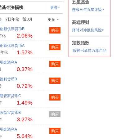
类基金涨幅榜
更多>
部
7日年化
近3月
更多
创新优淳货币B
购买
2.06%
年化
创新优淳货币A
购买
1.57%
日年化
现金添利A
购买
0.37%
月
德利货币B
购买
0.72%
月
慧管家货币C
购买
1.49%
年
收益宝货币B
购买
3.27%
年
现金添利A
购买
5.64%
年