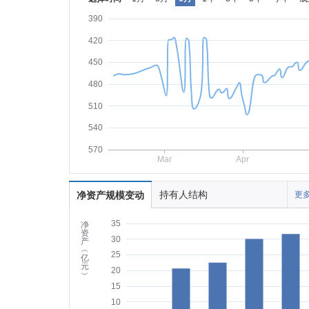
390
420
450
480
510
540
570
Mar
Apr
持有人结构
净资产规模变动
更多
35
净
资
30
产
︵
25
亿
元
20
︶
15
10