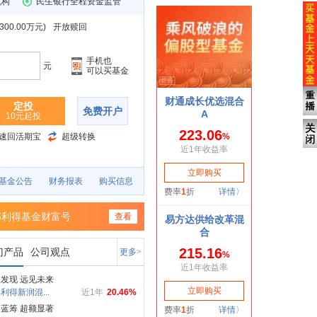
机构
民生银行全程资金监管
00.00万元
)
开放赎回
手机也
元
可以买基金
定投
免费开户
10元起投
速回活期宝
超级转换
基金公告
财务报表
购买信息
部利得基金财富号
查看
门产品
公司观点
更多>
发现 远见未来
利得新润混...
近1年
20.46%
蓝筹 超额显著