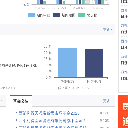
日涨
0 亿份
25-09-30
25-12-31
26-03-31
26-06-30
西部
期间申购
期间赎回
总份额
日涨
西部
更多>
日涨
西部
25 %
日涨
20 %
西部
15 %
日涨
10 %
可查看基金经理业绩评价图。
5 %
西部
0 %
日涨
任期收益
同类平均
6-08-07
截止至：2026-08-07
>
基金公告
更多>
西部利得天添富货币市场基金2026
07-20
西部利得基金管理有限公司旗下基金2
07-20