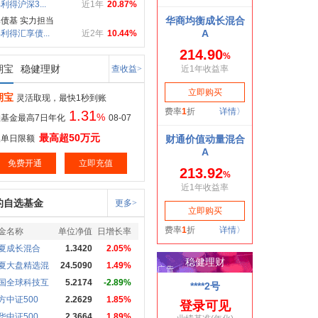
利得沪深3...
近1年
20.87%
债基 实力担当
利得汇享债...
近2年
10.44%
期宝
稳健理财
查收益>
期宝
灵活取现，最快1秒到账
1.31
%
基金最高7日年化
08-07
最高超50万元
取单日限额
免费开通
立即充值
的自选基金
更多>
金名称
单位净值
日增长率
夏成长混合
1.3420
2.05%
夏大盘精选混
24.5090
1.49%
国全球科技互
5.2174
-2.89%
方中证500
2.2629
1.85%
华中证500
2.3664
1.89%