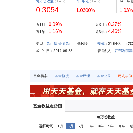
每万份收益
(08-07)
7日年化
(08-07)
14日年
0.3054
1.0300%
1.03%
0.09%
0.27%
近1月：
近3月：
1.16%
4.46%
近1年：
近3年：
类型：
货币型-普通货币
| 低风险
规模
：31.64亿元（202
成 立 日
：2016-09-28
管 理 人
：
西部利得基
基金档案
基金概况
基金经理
基金公司
历史净值
基金收益走势图
每万份收益
选择时间
1月
3月
6月
1年
3年
5年
今年