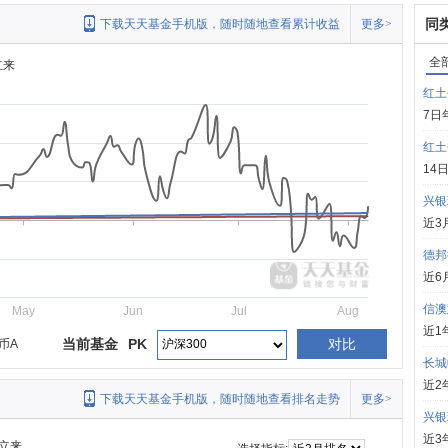
同
下载天天基金手机版，随时随地查看累计收益
更多>
全
立来
红土
7日
红土
14
兴银
近3
德邦
近6
信澳
May
Jun
Jul
Aug
近1
当前基金
PK
对比
币A
长城
近2
下载天天基金手机版，随时随地查看排名走势
更多>
兴银
近3
立来