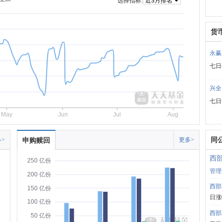
选择指标:
货
永赢
七日
兴全
七日
May
Jun
Jul
Aug
同
>
申购赎回
更多>
西
250 亿份
管理
200 亿份
西部
150 亿份
日涨
100 亿份
西部
50 亿份