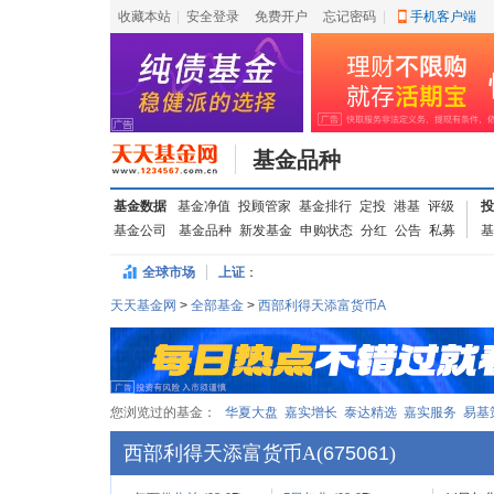
收藏本站
|
安全登录
|
免费开户
忘记密码
|
手机客户端
基金品种
基金数据
基金净值
投顾管家
基金排行
定投
港基
评级
投
基金公司
基金品种
新发基金
申购状态
分红
公告
私募
基
全球市场
上证
：
天天基金网
>
全部基金
>
西部利得天添富货币A
您浏览过的基金：
华夏大盘
嘉实增长
泰达精选
嘉实服务
易基
西部利得天添富货币A
(
675061
)