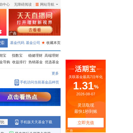
助中心
无障碍阅读
|
网站导航
|
基金代码
基金公司
★
收藏本页
期宝
指数宝
稳健理财
高端理财
金导购
收益排行
热销基金
优选基金
更多
手机访问当前基金品种页
对比
手机版天天基金下载