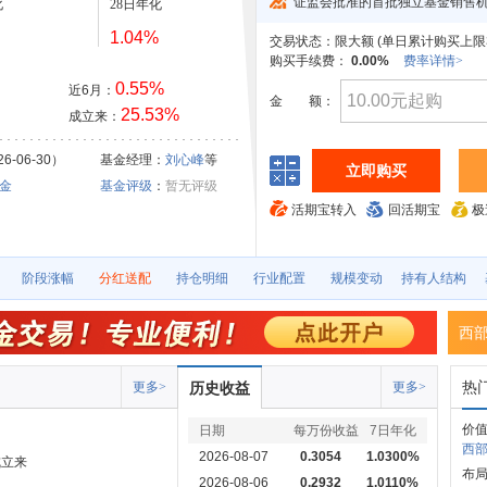
证监会批准的首批独立基金销售
化
28日年化
1.04%
交易状态：
限大额 (
单日累计购买上限3
购买手续费：
0.00%
费率详情>
0.55%
近6月：
金
额：
25.53%
成立来：
6-06-30）
基金经理：
刘心峰
等
立即购买
金
基金评级
：
暂无评级
活期宝转入
回活期宝
极
阶段涨幅
分红送配
持仓明细
行业配置
规模变动
持有人结构
西
热
更多>
历史收益
更多>
价值
日期
每万份收益
7日年化
西部
2026-08-07
0.3054
1.0300%
成立来
布局
2026-08-06
0.2932
1.0110%