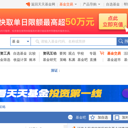
返回天天基金网
|
基金交易
|
产品导购
|
自选基金
|
帮
基 金
请输入基金代码、名称或简拼
资工具
自选基金
比较
资讯互动
要闻
观点
学校
专题
基金交易
活
金筛选
收益计算
账本
基金研究
策略
私募
基金吧
直播
基金超市
基
深证
：
策略
基金吧
加自选
加