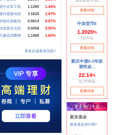
国中证军工指
1.1260
1.44%
通内需驱动混
3.1620
2.07%
华领先策略混
0.9814
0.07%
信优质生活混
0.5058
5.55%
万菱信消费增
1.1060
1.65%
更多自选基金信息>