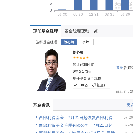
5
0
06-30
09-30
12-31
03-31
06-30
基金经理变动一览
现任基金经理
选择基金经理：
刘心峰
李烨
刘心峰
★★★★★
累计任职时间：
登录
后,
9年又173天
现任基金资产规模：
521.08亿(16只基金)
截止至：202
基金资讯
更多
西部利得基金：7月21日起恢复西部利得
07-20
西部利得基金管理有限公司：7月21日起
07-20