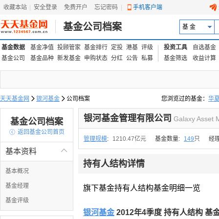
收藏本站
|
安全登录
|
免费开户
忘记密码
|
手机客户端
基金公司档案
基 金
基金数据
基金净值
投顾管家
基金排行
定投
港基
评级
投资工具
自选基金
基金公司
基金品种
新发基金
申购状态
分红
公告
私募
基金筛选
收益计算
天天基金网

银河基金

公司档案
您浏览过的基金：
华
易方达上证中盘ETF联接
银河基金管理有限公司
Galaxy Asset 
基金公司档案

返回基金公司首页
管理规模
:
1210.47亿元
基金数量:
149
只
经
基本资料

持有人结构详情
基本概况
基金经理
旗下基金持有人结构基金明细一览
基金评级
银河基金
2012年4季度 持有人结构 