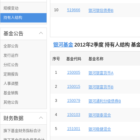
规模变动
10
519666
银河银信债券B
持有人结构
基金公告

银河基金
2012年2季度 持有人结构 
全部公告
发行运作
序号
基金代码
基金名称
分红公告
1
150005
银河银富货币A
定期报告
人事调整
2
150015
银河银富货币B
基金销售
3
150079
银河通利分级债券B
其他公告
4
150103
银河银泰混合
财务数据

5
151001
银河稳健混合
旗下基金财务指标合计