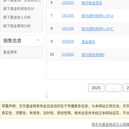
旗下基金资产负债表合计
6
151002
银河收益混合
旗下基金利润表合计
7
161505
银河通利债券(LOF)A
旗下基金收入分析
旗下基金费用分析
8
161506
银河通利债券(LOF)C
销售信息

9
500058
基金银丰
基金费率
10
519666
银河银信债券B
2025
...
2
;
郑重声明：天天基金网发布此信息目的在于传播更多信息，与本网站立场无关。天
真实性、完整性、有效性、及时性、原创性等。相关信息并未经过本网站证实，不对您
将天天基金网设为上网