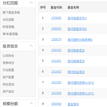
分红回报

序号
基金代码
基金名称
旗下基金净值
1
150005
银河银富货币A
分红送配
阶段涨幅
2
150015
银河银富货币B
季/年度涨幅
3
150079
银河通利分级债券B
投资组合

4
150103
银河银泰混合
公司持仓
5
151001
银河稳健混合
债券持仓
行业配置
6
151002
银河收益混合
资产配置
7
161505
银河通利债券(LOF)A
持仓变动
资产组合
8
161506
银河通利债券(LOF)C
规模份额

9
500058
基金银丰