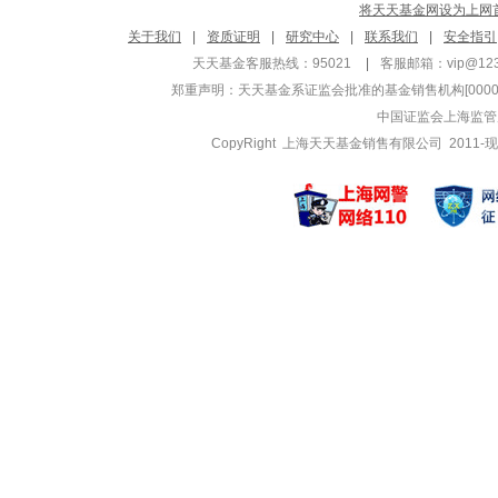
将天天基金网设为上网
涂海强
郑涛
关于我们
|
资质证明
|
研究中心
|
联系我们
|
安全指引
管理基金
管理基金
天天基金客服热线：95021
|
客服邮箱：
vip@12
中银景福回报混合
中银美元债债
郑重声明：
天天基金系证监会批准的基金销售机构[000000
中银景元回报混合
中银美元债债
中国证监会上海监管
中银民丰回报混合
中银丰和定
CopyRight 上海天天基金销售有限公司 2011-现
李宪
黄珺
管理基金
管理基金
中银泰享定期开放
中银鑫新消
中银中债1-3年
中银鑫新消
中银上清所0-5
中银收益混
夏宜冰
姚卫巍
管理基金
管理基金
中银港股通优势成
中银慧泽平
中银全球策略(Q
中银慧泽平
中银全球策略(Q
中银养老目
王晓彦
朱水媚
管理基金
管理基金