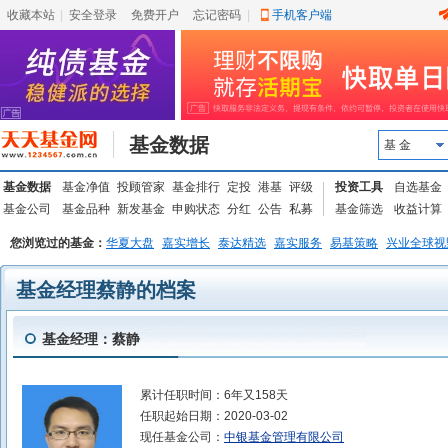
收藏本站
|
安全登录
|
免费开户
忘记密码
|
手机客户端
基金数据
基 金
基金数据
基金净值
投顾管家
基金排行
定投
港基
评级
投资工具
自选基金
基金公司
基金品种
新发基金
申购状态
分红
公告
私募
基金筛选
收益计算
您浏览过的基金：
华夏大盘
嘉实增长
泰达精选
嘉实服务
易基策略
兴业全球视
基金经理蔡静的档案
基金经理：蔡静
累计任职时间：
6年又158天
任职起始日期：
2020-03-02
现任基金公司：
中银基金管理有限公司