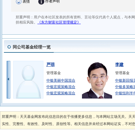
同公司基金经理一览
严菲
李建
管理基金
管理基金
中银美丽中国混合
中银新回报
中银宏观策略混合
中银多策略
中银宏观策略混合
中银恒利半
范静
陈玮
管理基金
管理基金
郑重声明：天天基金网发布此信息目的在于传播更多信息，与本网站立场无关。天
中银活期宝货币A
中银添利债
实性、完整性、有效性、及时性、原创性等。相关信息并未经过本网站证实，不对您构
中银薪钱包货币
中银添利债
中银宁享债券
中银招利债