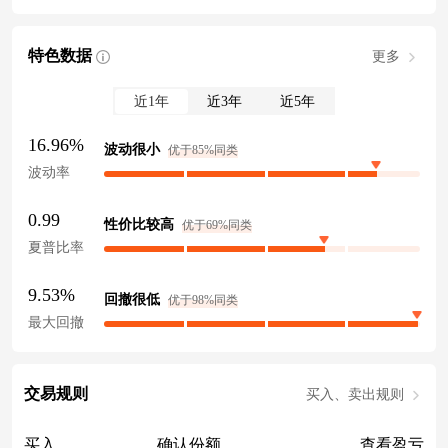
特色数据
更多
近1年
近3年
近5年
16.96%
波动很小
优于85%同类
波动率
0.99
性价比较高
优于69%同类
夏普比率
9.53%
回撤很低
优于98%同类
最大回撤
交易规则
买入、卖出规则
买入
确认份额
查看盈亏