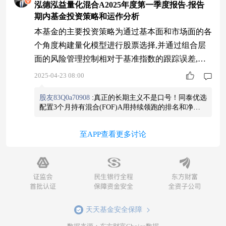
泓德泓益量化混合A2025年度第一季度报告-报告
期内基金投资策略和运作分析
本基金的主要投资策略为通过基本面和市场面的各
个角度构建量化模型进行股票选择,并通过组合层
面的风险管理控制相对于基准指数的跟踪误差,最
终致力于承担一定主动管理的风险,以获取相对于
2025-04-23 08:00
基准指数稳健的超额回报。报告期内,本基金A类份
股友83Q0a70908
:
真正的长期主义不是口号！同泰优选
额涨幅为2.24%,同期的沪深300指数涨幅为-1.21%,
配置3个月持有混合(FOF)A用持续领跑的排名和净值
本基金相对基准指数取得了不错的超额回报。我们
曲线，让持有人看到时间的力量！#进可攻，退可守#
后续也将从多个维度出发,持续不断对模型进行更
同泰优选配置3个月持有混合(FOF)A近一年排名1/58#
至APP查看更多讨论
稳稳地幸福
$同泰优选配置3个月持有混合(FOF)A$
查
新和迭代,力求在较好地控制超额
看图片
天天基金安全保障