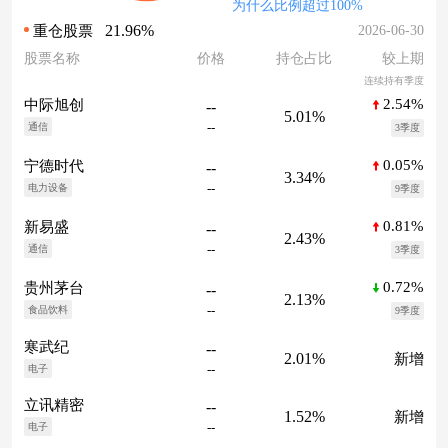
为什么比例超过100%
21.96%
2026-06-30
重仓股票
股票名称
价格
持仓占比
较上期
连续持有季度
2.54%
中际旭创
--
5.01%
--
通信
3季度
0.05%
宁德时代
--
3.34%
--
电力设备
9季度
0.81%
新易盛
--
2.43%
--
通信
3季度
0.72%
贵州茅台
--
2.13%
--
食品饮料
9季度
寒武纪
--
2.01%
新增
--
电子
立讯精密
--
1.52%
新增
--
电子