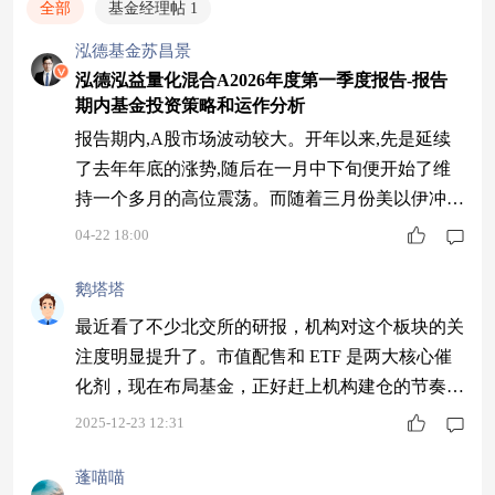
全部
基金经理帖 1
泓德基金苏昌景
泓德泓益量化混合A2026年度第一季度报告-报告
期内基金投资策略和运作分析
报告期内,A股市场波动较大。开年以来,先是延续
了去年年底的涨势,随后在一月中下旬便开始了维
持一个多月的高位震荡。而随着三月份美以伊冲突
爆发,在外部地缘政治压力下,A股市场的情绪开始
04-22 18:00
走弱,整个三月份权益市场呈现普遍下跌的态势。
从细分风格来看,一季度表现相对较好的风格主要
鹅塔塔
是中小盘风格和红利风格。 本基金的主要投资策
最近看了不少北交所的研报，机构对这个板块的关
略为沪深300指数增强策略,通过基本面和市场面的
注度明显提升了。市值配售和 ETF 是两大核心催
多维数据构建量化模型并进行股票筛选,进而
化剂，现在布局基金，正好赶上机构建仓的节奏。
$同泰远见混合C$ #长征十二号甲可复用火箭首飞
2025-12-23 12:31
引发关注#
蓬喵喵