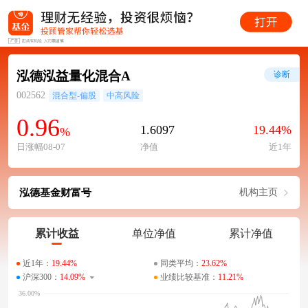
泓德泓益量化混合A
诊断
002562
混合型-偏股
中高风险
0.96
1.6097
19.44%
%
日涨幅08-07
净值
近1年
泓德基金财富号
机构主页
累计收益
单位净值
累计净值
近1年：
19.44%
同类平均：
23.62%
沪深300：
14.09%
业绩比较基准：
11.21%