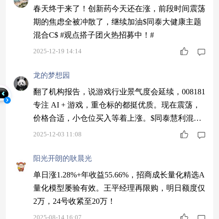
春天终于来了！创新药今天还在涨，前段时间震荡
期的焦虑全被冲散了，继续加油$同泰大健康主题
混合C$ #观点搭子团火热招募中！#
2025-12-19 14:14
龙的梦想园
翻了机构报告，说游戏行业景气度会延续，008181
专注 AI + 游戏，重仓标的都挺优质。现在震荡，
价格合适，小仓位买入等着上涨。$同泰慧利混合
C$ #青禾创作计划#
2025-12-03 11:08
阳光开朗的耿晨光
单日涨1.28%+年收益55.66%，招商成长量化精选A
量化模型屡验有效。王平经理再限购，明日额度仅
2万，24号收紧至20万！
2025-08-14 16:07