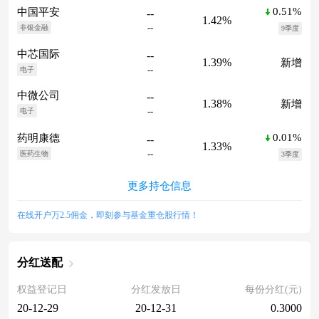
0.51%
中国平安
--
1.42%
--
非银金融
9季度
中芯国际
--
1.39%
新增
--
电子
中微公司
--
1.38%
新增
--
电子
0.01%
药明康德
--
1.33%
--
医药生物
3季度
更多持仓信息
在线开户万2.5佣金，即刻参与基金重仓股行情！
分红送配
权益登记日
分红发放日
每份分红(元)
20-12-29
20-12-31
0.3000