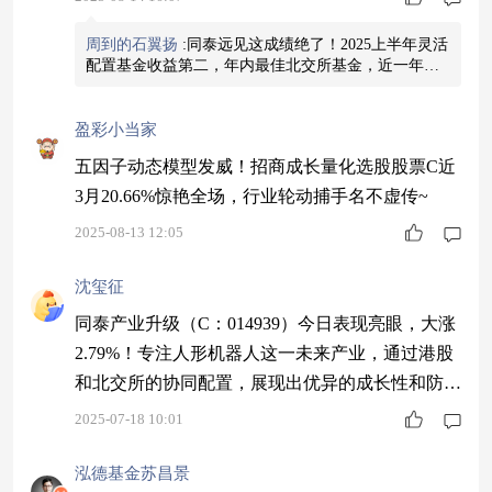
周到的石翼扬
:
同泰远见这成绩绝了！2025上半年灵活
配置基金收益第二，年内最佳北交所基金，近一年涨
幅77.84%，同类前3.3%，专注北交所，长期收益比同
类主题基金多超十个点。
查看图片
盈彩小当家
五因子动态模型发威！招商成长量化选股股票C近
3月20.66%惊艳全场，行业轮动捕手名不虚传~
2025-08-13 12:05
沈玺征
同泰产业升级（C：014939）今日表现亮眼，大涨
2.79%！专注人形机器人这一未来产业，通过港股
和北交所的协同配置，展现出优异的成长性和防御
性，值得长期持有。$同泰产业升级混合C$
2025-07-18 10:01
泓德基金苏昌景