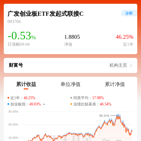
广发创业板ETF发起式联接C
诊断
003766
-0.53
1.8805
46.25%
%
日涨幅08-06
净值
近1年
财富号
机构主页
累计收益
单位净值
累计净值
近1年：
46.25%
同类平均：
17.98%
创业板指：
49.03%
业绩比较基准：
46.54%
80.31%