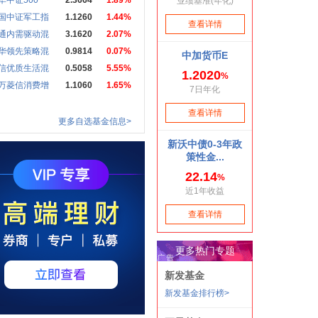
华中证500
2.3664
1.89%
国中证军工指
1.1260
1.44%
通内需驱动混
3.1620
2.07%
华领先策略混
0.9814
0.07%
信优质生活混
0.5058
5.55%
万菱信消费增
1.1060
1.65%
更多自选基金信息>