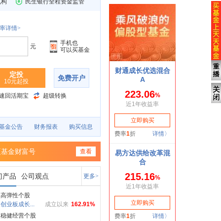
机构
民生银行全程资金监管
率详情>
手机也
元
可以买基金
定投
免费开户
10元起投
速回活期宝
超级转换
基金公告
财务报表
购买信息
夏基金财富号
查看
门产品
公司观点
更多>
焦高弹性个股
创业板成长...
成立以来
162.91%
焦稳健经营个股