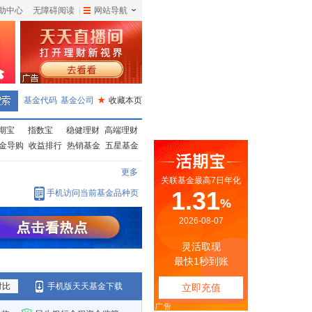
助中心
无障碍阅读
|
网站导航
|
基金代码
基金公司
★
收藏本页
期宝
指数宝
稳健理财
高端理财
金导购
收益排行
热销基金
五星基金
更多
手机访问当前基金品种页
对比
手机版天天基金下载