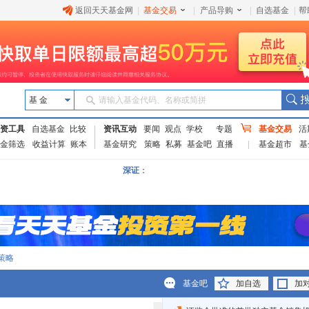
返回天天基金网
|
基金交易
|
产品导购
|
自选基金
|
帮
基 金
请输入基金代码、名称或简拼
资工具
自选基金
比较
资讯互动
要闻
观点
学校
专题
基金交易
活
金筛选
收益计算
账本
基金研究
策略
私募
基金吧
直播
基金超市
基
深证
：
策略
基金吧
加自选
加