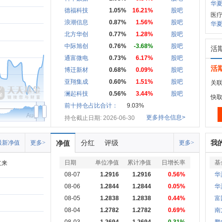
华夏
德福科技
1.05%
16.21%
股吧
医
浪潮信息
0.87%
1.56%
股吧
华夏
北方华创
0.77%
1.28%
股吧
中际旭创
0.76%
-3.68%
股吧
活
通富微电
0.73%
6.17%
股吧
活
博迁新材
0.68%
0.09%
股吧
亚翔集成
0.60%
1.51%
股吧
关联
澜起科技
0.56%
3.44%
股吧
快
前十持仓占比合计：
9.03%
Aug
更多持仓信息>
持仓截止日期: 2026-06-30
分红
评级
我
最新净值
更多>
净值
更多>
日期
单位净值
累计净值
日增长率
基
立来
08-07
1.2916
1.2916
0.56%
华
08-06
1.2844
1.2844
0.05%
华
08-05
1.2838
1.2838
0.44%
富
08-04
1.2782
1.2782
0.69%
南