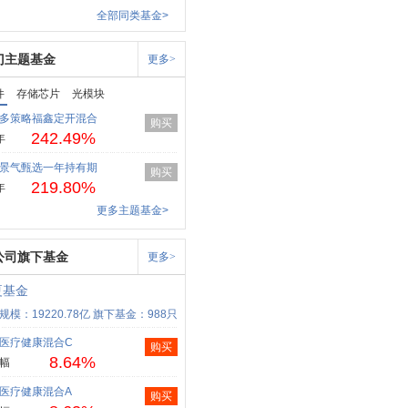
全部同类基金>
门主题基金
更多>
件
存储芯片
光模块
多策略福鑫定开混合
购买
242.49%
年
景气甄选一年持有期
购买
219.80%
年
更多主题基金>
公司旗下基金
更多>
夏基金
规模：19220.78亿
旗下基金：988只
医疗健康混合C
购买
8.64%
幅
医疗健康混合A
购买