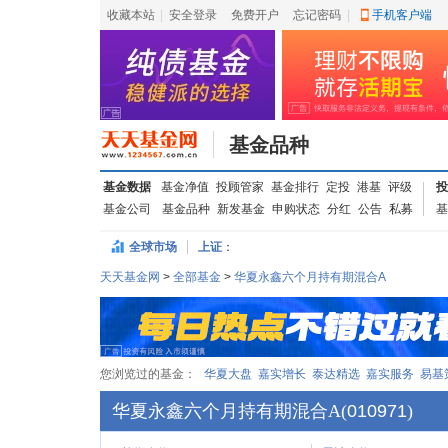
收藏本站
|
安全登录
|
免费开户
忘记密码
|
手机客户端
基金品种
基金数据
基金净值
投顾管家
基金排行
定投
港基
评级
投
基金公司
基金品种
新发基金
申购状态
分红
公告
私募
基
全球市场
上证
：
天天基金网
>
全部基金
>
华夏永鑫六个月持有期混合A
您浏览过的基金：
华夏大盘
嘉实增长
泰达精选
嘉实服务
易基
华夏永鑫六个月持有期混合A
(
010971
)