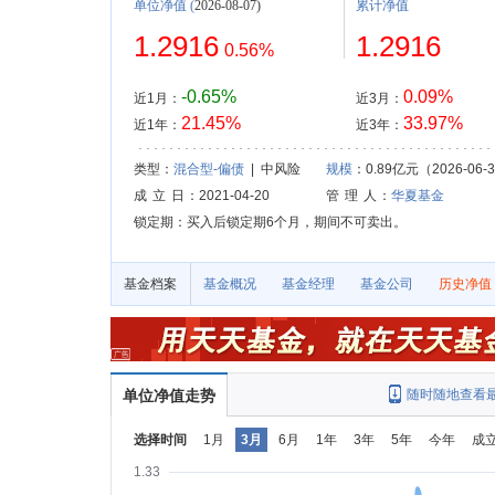
单位净值
(
2026-08-07)
累计净值
1.2916
1.2916
0.56%
-0.65%
0.09%
近1月：
近3月：
21.45%
33.97%
近1年：
近3年：
类型：
混合型-偏债
| 中风险
规模
：0.89亿元（2026-06-
成 立 日
：2021-04-20
管 理 人
：
华夏基金
锁定期：买入后锁定期6个月，期间不可卖出。
基金档案
基金概况
基金经理
基金公司
历史净值
单位净值走势
随时随地查看
选择时间
1月
3月
6月
1年
3年
5年
今年
成
1.33