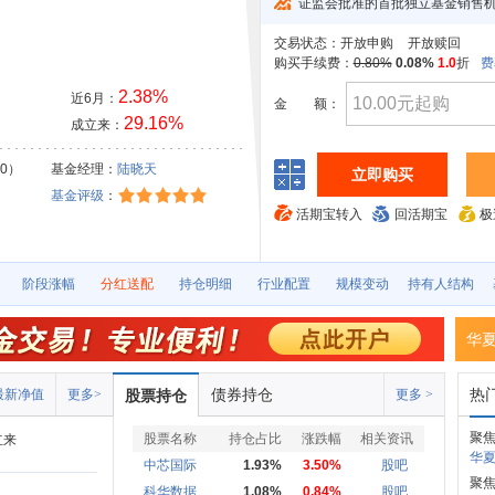
证监会批准的首批独立基金销售
交易状态：
开放申购
开放赎回
购买手续费：
0.80%
0.08%
1.0
折
费
2.38%
近6月：
金
额：
29.16%
成立来：
30）
基金经理：
陆晓天
立即购买
基金评级
：
活期宝转入
回活期宝
极
阶段涨幅
分红送配
持仓明细
行业配置
规模变动
持有人结构
华
债券持仓
热
最新净值
更多>
股票持仓
更多 >
聚
股票名称
持仓占比
涨跌幅
相关资讯
立来
华夏
中芯国际
1.93%
3.50%
股吧
聚
科华数据
1.08%
0.84%
股吧