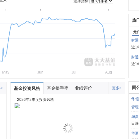
立来
选择指标:
热
元
财通
近1
财通
近1
May
Jun
Jul
Aug
同
基金换手率
业绩评价
>
基金投资风格
更多>
华
2026年2季度投资风格
管理
华夏
日涨
华夏