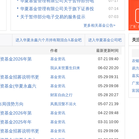
华夏基金管理有限公司关于暂停部分电
07-17
华夏基金管理有限公司关于旗下证券投
07-14
关于暂停部分电子交易的服务提示
07-03
更多相关基金公告>
关
进入华夏永鑫六个月持有期混合A基金吧
进入华夏基金公司吧
作者
最新更新时间
基金2026年第
基金资讯
07-21 09:40
农银
我从末世重生归来
06-02 20:20
易
嘉
资基金招募说明书更
基金资讯
05-29 09:31
广
资基金(华夏永鑫六
基金资讯
05-29 09:08
富
财富自由之行
05-28 20:27
布局强势方向
凤凰涅槃不浴火
05-07 21:39
基金2026年第
基金资讯
04-22 09:48
基金2025年年
基金资讯
03-31 10:00
资基金招募说明书更
基金资讯
01-29 09:06