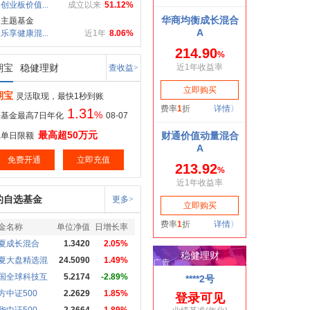
创业板价值...
成立以来
51.12%
疗主题基金
乐享健康混...
近1年
8.06%
期宝
稳健理财
查收益>
期宝
灵活取现，最快1秒到账
1.31
%
基金最高7日年化
08-07
最高超50万元
取单日限额
免费开通
立即充值
的自选基金
更多>
金名称
单位净值
日增长率
夏成长混合
1.3420
2.05%
夏大盘精选混
24.5090
1.49%
国全球科技互
5.2174
-2.89%
方中证500
2.2629
1.85%