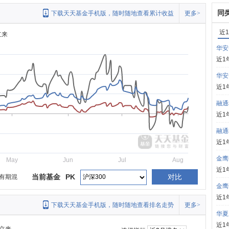
同
下载天天基金手机版，随时随地查看累计收益
更多>
近
立来
华安
近1
华安
近1
融通
近1
融通
近1
金鹰
May
Jun
Jul
Aug
近1
当前基金
PK
对比
有期混
金鹰
近1
下载天天基金手机版，随时随地查看排名走势
更多>
华夏
近1