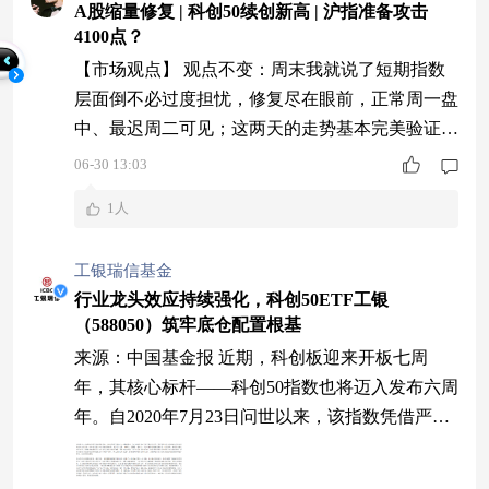
A股缩量修复 | 科创50续创新高 | 沪指准备攻击
4100点？
【市场观点】 观点不变：周末我就说了短期指数
层面倒不必过度担忧，修复尽在眼前，正常周一盘
中、最迟周二可见；这两天的走势基本完美验证。
同时，我也说了AI近期的走势主因仍是多重利空
06-30 13:03
叠加：从周五开始科技端结构性利空集中释放——
1人
苹果+微软Xbox涨价引发终端需求反噬、担忧上游
利润持续性，大族激光扩产光纤致光纤批量跌停，
工银瑞信基金
光模块业绩忧虑与新技术路线吞噬份额，长鑫存储
行业龙头效应持续强化，科创50ETF工银
虹吸效应隐忧，叠加韩国指数动辄上下熔断的极端
（588050）筑牢底仓配置根基
来源：中国基金报 近期，科创板迎来开板七周
年，其核心标杆——科创50指数也将迈入发布六周
年。自2020年7月23日问世以来，该指数凭借严苛
的筛选机制与成分股定期更迭制度，不仅实现了自
身编制体系的日益成熟，更生动映中国硬科技产业