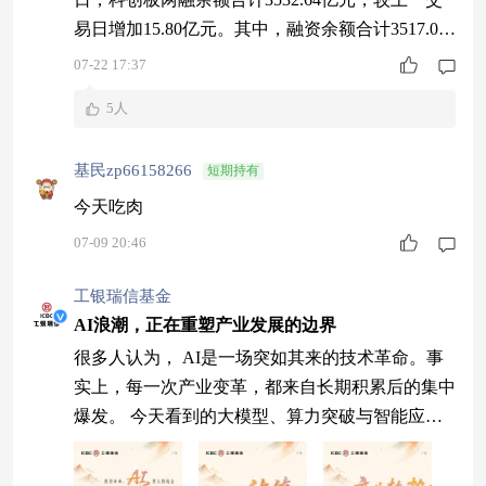
易日增加15.80亿元。其中，融资余额合计3517.03
亿元，较上一交易日增加14.42亿元；融券余额合
07-22 17:37
计15.61亿元，较上一交易日增加1.39亿元。 消息
5人
面上，据正观新闻，7月22日，科创板迎来开市七
周年。七年时间，科创板已经成长为拥有600多家
基民zp66158266
短期持有
上市公司、总市值超13万亿元的重要板块，多元门
槛包
今天吃肉
07-09 20:46
工银瑞信基金
AI浪潮，正在重塑产业发展的边界
很多人认为， AI是一场突如其来的技术革命。事
实上，每一次产业变革，都来自长期积累后的集中
爆发。 今天看到的大模型、算力突破与智能应
用，都只是过程中的一个节点。更加值得关注的，
是技术如何一步步改变产业，又如何重新定义未