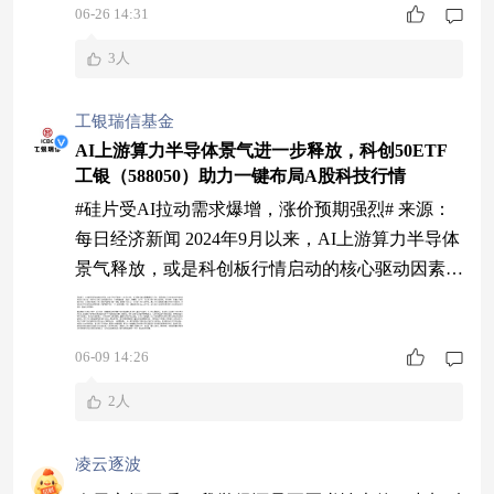
06-26 14:31
从“多点萌芽”到“龙头集聚”的演进脉络。 站在新的
产业节点上，全球人工智能正迎来从“算力基
3人
建”向“推理应用”爆发的结构性拐点，科技行情的
驱动逻辑已演变为全产业链的系统性共振。
工银瑞信基金
AI上游算力半导体景气进一步释放，科创50ETF
工银（588050）助力一键布局A股科技行情
#硅片受AI拉动需求爆增，涨价预期强烈# 来源：
每日经济新闻 2024年9月以来，AI上游算力半导体
景气释放，或是科创板行情启动的核心驱动因素。
进入2026年，AI上游算力半导体景气进一步释
放，科创板行情渐入佳境。 消息面上，6月8日，
06-09 14:26
国家数据局发布《关于推进行业高质量数据集建设
行动的实施方案》，对数据赋能人工智能发展作出
2人
系统部署。方案明确，面向人工智能应用需求，持
续推进文本、图像、音视频等多模态
凌云逐波