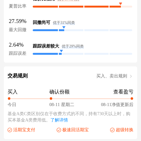
夏普比率
27.59%
回撤尚可
优于31%同类
最大回撤
2.64%
跟踪误差较大
优于29%同类
跟踪误差
交易规则
买入、卖出规则
买入
确认份额
查看盈亏
今日
08-11 星期二
08-11净值更新后
基金A类C类区别仅在于收费方式的不同，持有730天以上时，购
买本基金A类费用低。
了解详情
活期宝支付
极速回活期宝
超级转换