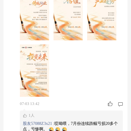
来。当AI逐步从技术概念走向产业应用，相关投
资机会也在不断涌现。科创50ETF工银（588050）
覆盖科创板代表性科技企业；工银科创ETF联接
（A：011614；C：011615；E
07-03 13:42
1人
股友57088Z3x21
:
哎呦喂，7月份连续跌幅亏损20多个
点，亏惨啊。