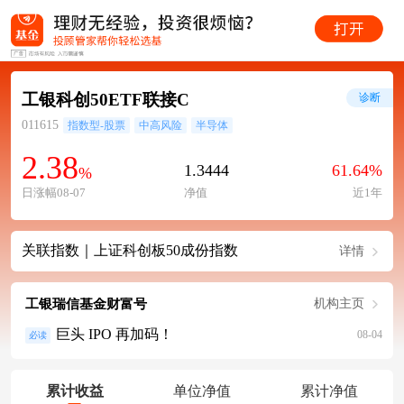
工银科创50ETF联接C
诊断
011615
指数型-股票
中高风险
半导体
2.38
1.3444
61.64%
%
日涨幅08-07
净值
近1年
关联指数｜上证科创板50成份指数
详情
工银瑞信基金财富号
机构主页
巨头 IPO 再加码！
08-04
必读
累计收益
单位净值
累计净值