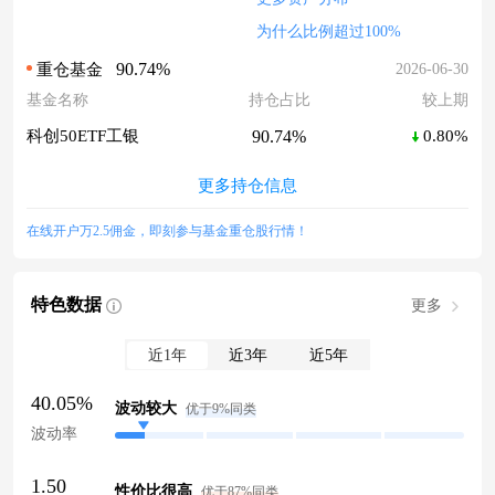
为什么比例超过100%
90.74%
2026-06-30
重仓基金
基金名称
持仓占比
较上期
90.74%
科创50ETF工银
0.80%
更多持仓信息
在线开户万2.5佣金，即刻参与基金重仓股行情！
特色数据
更多
近1年
近3年
近5年
40.05%
波动较大
优于9%同类
波动率
1.50
性价比很高
优于87%同类