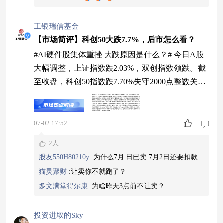
工银瑞信基金
【市场简评】科创50大跌7.7%，后市怎么看？
#AI硬件股集体重挫 大跌原因是什么？# 今日A股
大幅调整，上证指数跌2.03%，双创指数领跌。截
至收盘，科创50指数跌7.70%失守2000点整数关
口，创业板指跌5.71%。盘面上，半导体板块成为
重灾区，半导体板块（中信二级行业指数）跌8.0
1%。 我们认为，今日科创50指数大跌主要受如下
07-02 17:52
因素影响： （1）前期涨幅过大，部分资金获利了
2人
结。科创50指数6月单月涨幅高达26.07%，上半年
股友550H80210y
:
为什么7月|日已卖 7月2日还要扣款
累计涨超6
猫灵聚财
:
让卖你不就跑了？
多文满堂得尔康
:
为啥昨天3点前不让卖？
投资进取的Sky