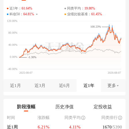
近1年：
61.64%
同类平均：
19.80%
科创50：
64.81%
业绩比较基准：
61.45%
100.23%
-1.30%
近1月
近3月
近6月
近1年
更多
阶段涨幅
历史净值
定投收益
时间
涨跌幅
同类平均
同类排行
近1周
6.21%
4.11%
1670
/5390