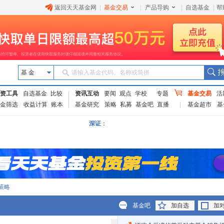
返回天天基金网
|
基金交易
|
产品导购
|
自选基金
|
帮
基 金
请输入基金代码、名称或简拼
资工具
自选基金
比较
资讯互动
要闻
观点
学校
专题
基金交易
活
金筛选
收益计算
账本
基金研究
策略
私募
基金吧
直播
基金超市
基
深证
：
策略
基金吧
加自选
加