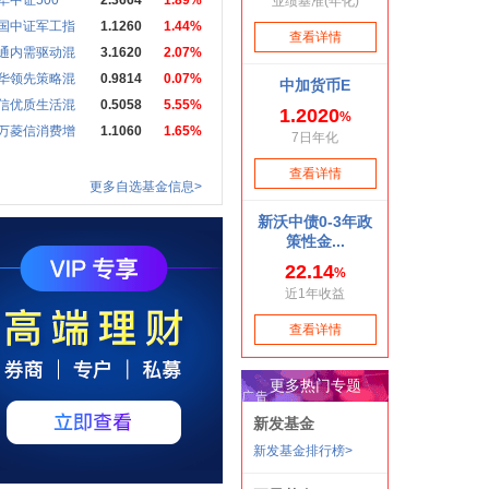
华中证500
2.3664
1.89%
国中证军工指
1.1260
1.44%
通内需驱动混
3.1620
2.07%
华领先策略混
0.9814
0.07%
信优质生活混
0.5058
5.55%
万菱信消费增
1.1060
1.65%
更多自选基金信息>