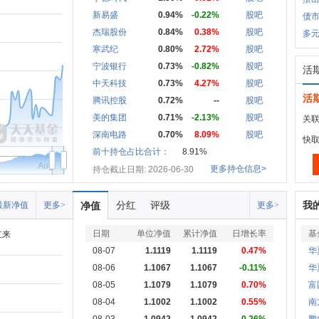
新易盛
0.94%
-0.22%
股吧
债
杰瑞股份
0.84%
0.38%
股吧
多
寒武纪
0.80%
2.72%
股吧
宁波银行
0.73%
-0.82%
股吧
活
中天科技
0.73%
4.27%
股吧
活
腾讯控股
0.72%
--
股吧
美的集团
0.71%
-2.13%
股吧
关联
深南电路
0.70%
8.09%
股吧
快
前十持仓占比合计：
8.91%
Aug
更多持仓信息>
持仓截止日期: 2026-06-30
分红
评级
我
最新净值
更多>
净值
更多>
日期
单位净值
累计净值
日增长率
基
立来
08-07
1.1119
1.1119
0.47%
华
08-06
1.1067
1.1067
-0.11%
华
08-05
1.1079
1.1079
0.70%
富
08-04
1.1002
1.1002
0.55%
南