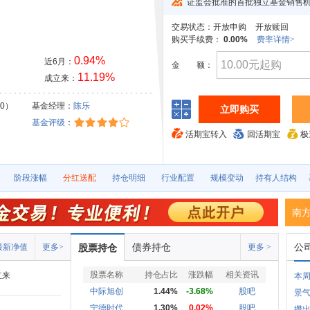
证监会批准的首批独立基金销售
交易状态：
开放申购
开放赎回
购买手续费：
0.00%
费率详情>
0.94%
近6月：
金
额：
11.19%
成立来：
30）
基金经理：
陈乐
立即购买
基金评级
：
活期宝转入
回活期宝
极
阶段涨幅
分红送配
持仓明细
行业配置
规模变动
持有人结构
南
债券持仓
公
最新净值
更多>
股票持仓
更多 >
股票名称
持仓占比
涨跌幅
相关资讯
立来
本周
中际旭创
1.44%
-3.68%
股吧
景气
宁德时代
1.30%
0.02%
股吧
攒出