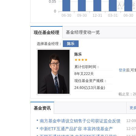
0.05
0
06-30
09-30
12-31
03-31
06-30
基金经理变动一览
现任基金经理
选择基金经理：
陈乐
陈乐
★★★★
累计任职时间：
登录
后,
8年又222天
现任基金资产规模：
24.60亿(13只基金)
截止至：202
基金资讯
更多
南方基金申请设立销售子公司获证监会反馈
12-09
中新ETF互通产品扩容 丰富跨境基金产
12-07