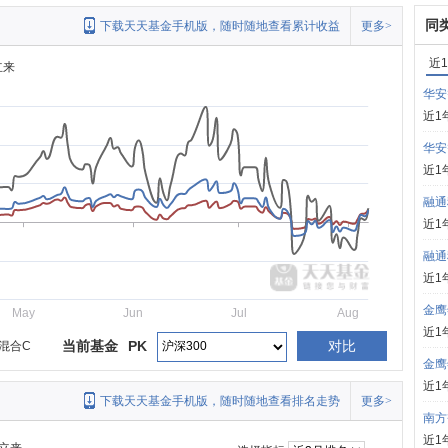
同
下载天天基金手机版，随时随地查看累计收益
更多>
近
立来
华安
近1
华安
近1
融通
近1
融通
近1
金鹰
May
Jun
Jul
Aug
近1
当前基金
PK
对比
混合C
金鹰
近1
下载天天基金手机版，随时随地查看排名走势
更多>
南方
近1