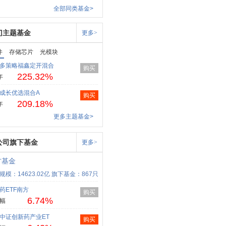
全部同类基金>
门主题基金
更多>
件
存储芯片
光模块
多策略福鑫定开混合
购买
225.32%
年
成长优选混合A
购买
209.18%
年
更多主题基金>
公司旗下基金
更多>
方基金
规模：14623.02亿
旗下基金：867只
药ETF南方
购买
6.74%
幅
中证创新药产业ET
购买