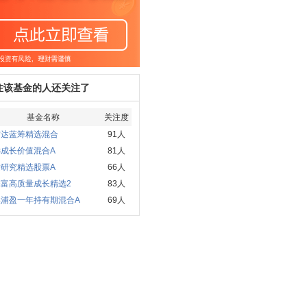
注该基金的人还关注了
基金名称
关注度
方达蓝筹精选混合
91人
远成长价值混合A
81人
发研究精选股票A
66人
添富高质量成长精选2
83人
实浦盈一年持有期混合A
69人