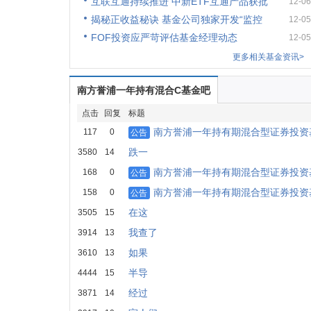
互联互通持续推进 中新ETF互通产品获批
12-06
揭秘正收益秘诀 基金公司独家开发“监控
12-05
FOF投资应严苛评估基金经理动态
12-05
更多相关基金资讯>
南方誉浦一年持有混合C基金吧
点击
回复
标题
南方誉浦一年持有期混合型证券投资基
117
0
公告
跌一
3580
14
南方誉浦一年持有期混合型证券投资基
168
0
公告
南方誉浦一年持有期混合型证券投资基
158
0
公告
在这
3505
15
我查了
3914
13
如果
3610
13
半导
4444
15
经过
3871
14