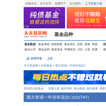
收藏本站
|
安全登录
|
免费开户
忘记密码
|
手机客户端
基金品种
基金数据
基金净值
投顾管家
基金排行
定投
港基
评级
投
基金公司
基金品种
新发基金
申购状态
分红
公告
私募
基
全球市场
上证
：
天天基金网
>
全部基金
>
南方誉浦一年持有混合C
您浏览过的基金：
华夏大盘
嘉实增长
泰达精选
嘉实服务
易基
南方誉浦一年持有混合C
(
011747
)