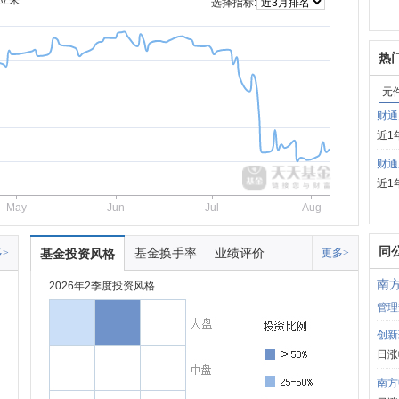
立来
选择指标:
热
元
财通
近1
财通
近1
May
Jun
Jul
Aug
同
基金换手率
业绩评价
>
基金投资风格
更多>
南
2026年2季度投资风格
管理
创新
日涨
南方