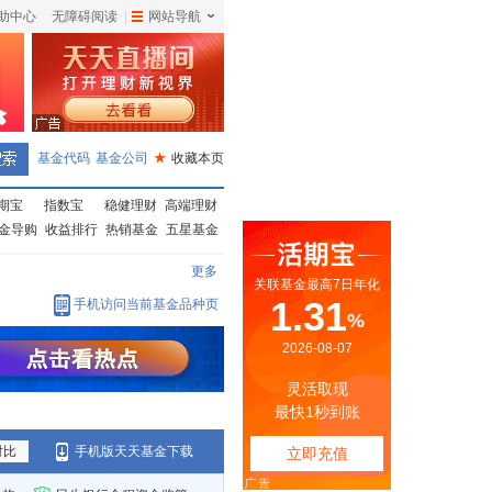
助中心
无障碍阅读
|
网站导航
|
基金代码
基金公司
★
收藏本页
期宝
指数宝
稳健理财
高端理财
金导购
收益排行
热销基金
五星基金
更多
手机访问当前基金品种页
对比
手机版天天基金下载