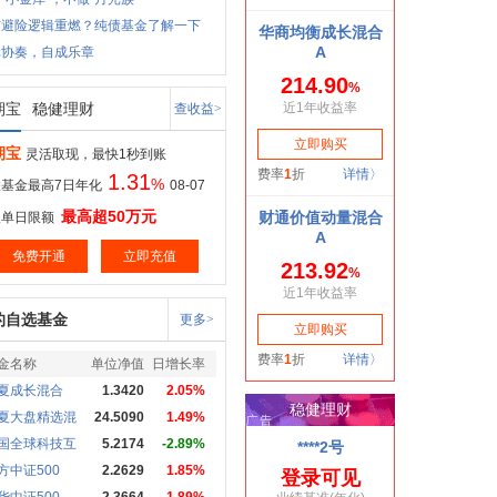
市避险逻辑重燃？纯债基金了解一下
元协奏，自成乐章
期宝
稳健理财
查收益>
期宝
灵活取现，最快1秒到账
1.31
%
基金最高7日年化
08-07
最高超50万元
取单日限额
免费开通
立即充值
的自选基金
更多>
金名称
单位净值
日增长率
夏成长混合
1.3420
2.05%
夏大盘精选混
24.5090
1.49%
国全球科技互
5.2174
-2.89%
方中证500
2.2629
1.85%