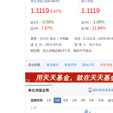
单位净值
(
2026-08-07)
累计净值
1.1119
1.1119
0.47%
-0.59%
-1.09%
近1月：
近3月：
7.67%
11.94%
近1年：
近3年：
类型：
混合型-偏债
| 中风险
规模
：0.11亿元（2026-06-
成 立 日
：2021-04-29
管 理 人
：
南方基金
锁定期：买入后锁定期12个月，期间不可卖出。
基金档案
基金概况
基金经理
基金公司
历史净值
单位净值走势
随时随地查看
选择时间
1月
3月
6月
1年
3年
5年
今年
成
1.14