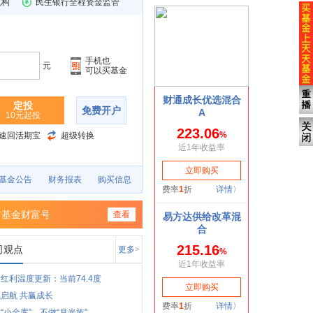
机构
民生银行全程资金监管
手机也
元
可以买基金
定投
免费开户
10元起投
速回活期宝
超级转换
基金公告
财务报表
购买信息
方基金财富号
查看
司观点
更多>
红利温度更新：当前74.4度
启航 共赢成长
“小金库”，不做“月光族”