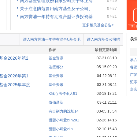
南方基金管理股份有限公司关于终止浦
07-29
关于注意防范冒用南方基金及子公司、
07-27
南方誉浦一年持有期混合型证券投资基
07-21
更多相关基金公告>
关
进入南方誉浦一年持有混合C基金吧
进入南方基金公司吧
作者
最新更新时间
金2026年第2
基金资讯
07-21 08:10
易
这些都分
05-15 09:20
睿
广
金2026年第1
基金资讯
04-22 08:11
汇
金2025年年度
基金资讯
03-31 08:11
嘉
K线心法传承人91
03-18 18:21
傲仙录及
03-11 21:11
有自制力的沈灿14
03-05 13:54
甜甜小可爱zlih201
02-26 14:16
甜甜小可爱zlih
02-10 15:43