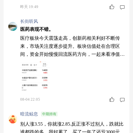
昨天 19:49
长街听风
医药表现不错。
医疗板块今天震荡走高，创新药相关利好不断传
来，市场关注度逐步提升。板块估值处在合理区
间，资金开始慢慢回流医药方向，一起来看净值情
况。 $中欧医疗创新股票C$今晚上涨4.80% $长盛
医疗量化股票C$今晚上涨3.72% $大摩沪港深精选
混合C$今晚上涨3.74% #光通信美股大反攻 是否再
度布局光赛道？#
08-04 22:05
暗流鲸息
中期持有
别人涨3.55，你就涨2.85.反正涨不过别人，跌就比
谁都跌的多，我好累了，买了一年了还亏3000元，