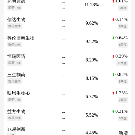
1.61%
药明康德
--
11.28%
--
医药生物
3季度
0.14%
信达生物
--
9.62%
--
医药生物
9季度
0.64%
科伦博泰生物
--
9.52%
--
医药生物
8季度
0.29%
恒瑞医药
--
8.29%
--
医药生物
12季度
0.82%
三生制药
--
8.15%
--
医药生物
5季度
1.23%
映恩生物-B
--
6.37%
--
医药生物
2季度
0.31%
益方生物
--
5.52%
--
医药生物
5季度
兆易创新
--
4.45%
新增