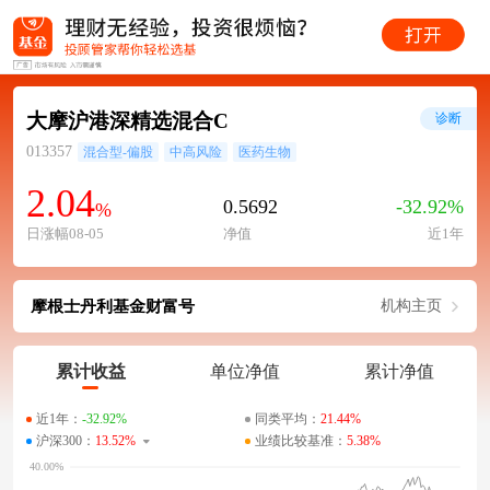
大摩沪港深精选混合C
诊断
013357
混合型-偏股
中高风险
医药生物
2.04
0.5692
-32.92%
%
日涨幅08-05
净值
近1年
摩根士丹利基金财富号
机构主页
累计收益
单位净值
累计净值
近1年：
-32.92%
同类平均：
21.44%
沪深300：
13.52%
业绩比较基准：
5.38%