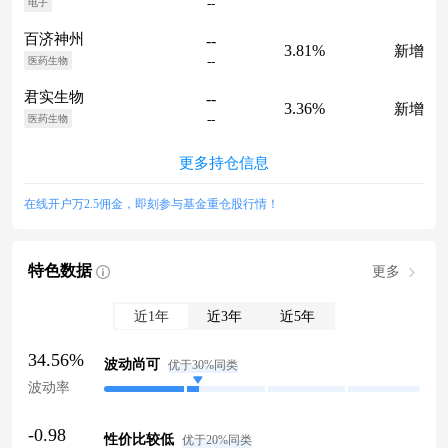
--
电子
百济神州
--
3.81%
新增
--
医药生物
君实生物
--
3.36%
新增
--
医药生物
更多持仓信息
在线开户万2.5佣金，即刻参与基金重仓股行情！
特色数据
更多
近1年
近3年
近5年
34.56%
波动尚可
优于30%同类
波动率
-0.98
性价比较低
优于20%同类