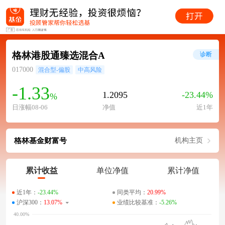
格林港股通臻选混合A
诊断
017000
混合型-偏股
中高风险
-1.33
1.2095
-23.44%
%
日涨幅08-06
净值
近1年
格林基金财富号
机构主页
累计收益
单位净值
累计净值
近1年：
-23.44%
同类平均：
20.99%
沪深300：
13.07%
业绩比较基准：
-5.26%