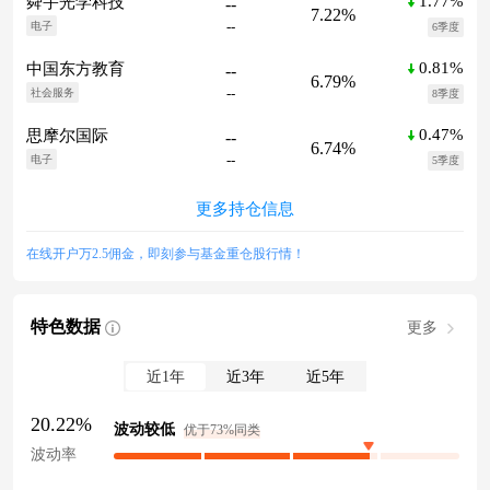
1.77%
舜宇光学科技
--
7.22%
--
电子
6季度
0.81%
中国东方教育
--
6.79%
--
社会服务
8季度
0.47%
思摩尔国际
--
6.74%
--
电子
5季度
更多持仓信息
在线开户万2.5佣金，即刻参与基金重仓股行情！
特色数据
更多
近1年
近3年
近5年
20.22%
波动较低
优于73%同类
波动率