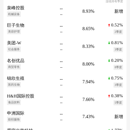
连续持有季度
泉峰控股
--
8.93%
新增
--
机械设备
0.52%
巨子生物
--
8.65%
--
美容护理
2季度
0.81%
美团-W
--
8.33%
--
社会服务
3季度
0.20%
名创优品
--
8.00%
--
商贸零售
8季度
0.75%
锦欣生殖
--
7.94%
--
医药生物
3季度
0.38%
H&H国际控股
--
7.66%
--
食品饮料
5季度
申洲国际
--
7.43%
新增
--
纺织服饰