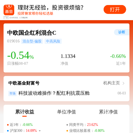
中欧国企红利混合C
诊断
019016
混合型-偏股
中高风险
-0.54
1.1334
-0.66%
%
日涨幅08-07
净值
近1年
中欧基金财富号
机构主页
科技波动难操作？配红利抗震压舱
08-03
市场
累计收益
单位净值
累计净值
近1年：
-0.66%
同类平均：
23.62%
沪深300：
14.09%
业绩比较基准：
-0.80%