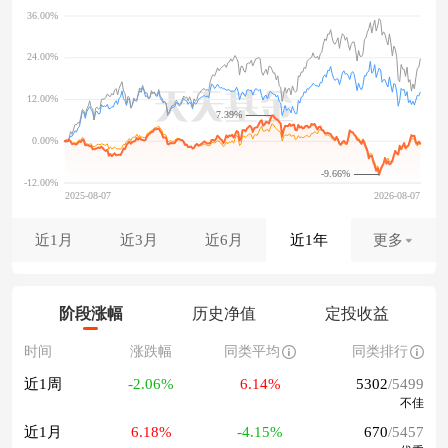
7.39%
-9.66%
近1月
近3月
近6月
近1年
更多
阶段涨幅
历史净值
定投收益
时间
涨跌幅
同类平均
同类排行
近1周
-2.06%
6.14%
5302
/5499
不佳
近1月
6.18%
-4.15%
670
/5457