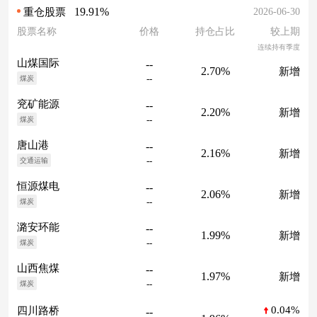
19.91%
2026-06-30
重仓股票
股票名称
价格
持仓占比
较上期
连续持有季度
山煤国际
--
2.70%
新增
--
煤炭
兖矿能源
--
2.20%
新增
--
煤炭
唐山港
--
2.16%
新增
--
交通运输
恒源煤电
--
2.06%
新增
--
煤炭
潞安环能
--
1.99%
新增
--
煤炭
山西焦煤
--
1.97%
新增
--
煤炭
0.04%
四川路桥
--