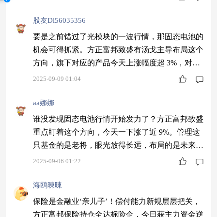
股友Dl56035356
要是之前错过了光模块的一波行情，那固态电池的
机会可得抓紧。方正富邦致盛有汤戈主导布局这个
方向，旗下对应的产品今天上涨幅度超 3%，对固
态电池感兴趣的，这款产品值得重点看看。
2025-09-09 01:04
aa娜娜
谁没发现固态电池行情开始发力了？方正富邦致盛
重点盯着这个方向，今天一下涨了近 9%。管理这
只基金的是老将，眼光放得长远，布局的是未来能
源核心领域，现在的机会就跟几年前锂电池刚起来
2025-09-06 01:22
的时候一样，值得留意。
海鸥暕暕
保险是金融业‘亲儿子’！偿付能力新规层层把关，
方正富邦保险持仓全达标险企，今日获主力资金逆