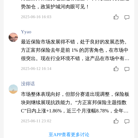
势加仓，政策护城河肉眼可见！
2025-06-16 16:03
Yyao
最近保险市场发展得不错，处于良好的发展态势。
方正富邦保险去年是前 1% 的厉害角色，在市场中
很突出。现在行业环境不错，这产品在市场中有一
定的竞争力，未来值得期待，可以多留意。
2025-06-12 16:14
没得话
市场整体表现向好，但部分赛道出现调整，保险板
块则继续展现抗跌能力。“方正富邦保险主题指数
C”日内上涨+1.86%，近三个月涨幅8.78%，全年涨
幅突破34.5%。随着国企改革深化，国有保险公司
2025-06-11 23:02
市值管理优化预期增强，保险主题基金具备较高配
至APP查看更多讨论
置潜力。