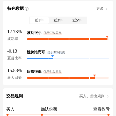
特色数据
更多
近1年
近3年
近5年
12.73%
波动很小
优于97%同类
波动率
-0.13
性价比尚可
优于31%同类
夏普比率
15.88%
回撤很低
优于81%同类
最大回撤
交易规则
买入、卖出规则
买入
确认份额
查看盈亏