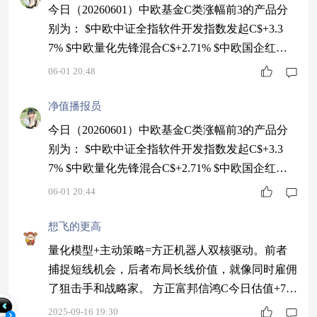
今日（20260601）中欧基金C类涨幅前3的产品分
别为： $中欧中证全指软件开发指数发起C$+3.3
7% $中欧量化先锋混合C$+2.71% $中欧国企红利
混合C$+2.17% 祝大家收益长虹！感谢大家的关注!
06-01 20:48
$中欧明睿新常态混合C$ $中欧中证机器人指数发
起A$ $中欧中证机器人指数发起C$ $中欧中证芯片
净值播报员
产业指数发起A$ $中欧中证芯片产业指数发起C$
今日（20260601）中欧基金C类涨幅前3的产品分
$中欧中证全指软件开发指数发起C$
别为： $中欧中证全指软件开发指数发起C$+3.3
7% $中欧量化先锋混合C$+2.71% $中欧国企红利
混合C$+2.17% 祝大家收益长虹！感谢大家的关注!
06-01 20:44
$中欧医疗健康混合C$ $中欧医疗创新股票A$ $中
欧医疗创新股票C$ $中欧时代先锋股票A$ $中欧时
想飞的更高
代先锋股票C$ $中欧阿尔法混合A$ $中欧阿尔法混
量化模型+主动策略=方正机器人双核驱动。前者
合C$
捕捉短线机会，后者布局长线价值，就像同时雇佣
了狙击手和战略家。 方正富邦信鸿C今日估值+7.8
3% $中欧国企红利混合C$ 今日估值+0.01%
2025-09-16 19:30