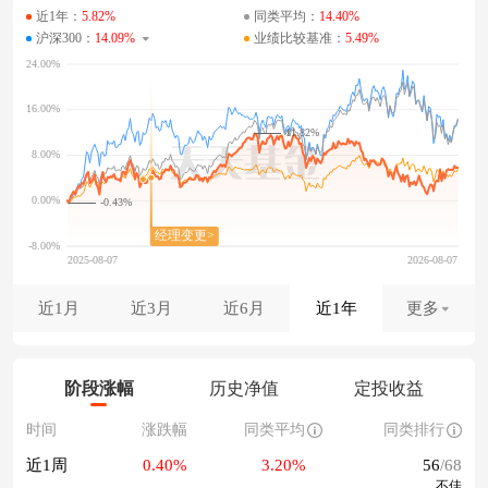
近1年：
5.82%
同类平均：
14.40%
沪深300：
14.09%
业绩比较基准：
5.49%
11.82%
-0.43%
近1月
近3月
近6月
近1年
更多
阶段涨幅
历史净值
定投收益
时间
涨跌幅
同类平均
同类排行
近1周
0.40%
3.20%
56
/68
不佳