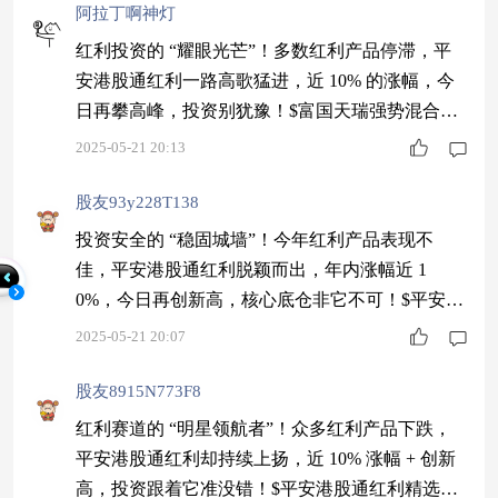
阿拉丁啊神灯
红利投资的 “耀眼光芒”！多数红利产品停滞，平
安港股通红利一路高歌猛进，近 10% 的涨幅，今
日再攀高峰，投资别犹豫！$富国天瑞强势混合A$
$广发小盘成长混合(LOF)A$ $汇添富民营活力混
2025-05-21 20:13
合$
股友93y228T138
投资安全的 “稳固城墙”！今年红利产品表现不
佳，平安港股通红利脱颖而出，年内涨幅近 1
0%，今日再创新高，核心底仓非它不可！$平安港
股通红利精选混合发起式C$ $易方达研究精选股票
2025-05-21 20:07
$ $方正富邦中证保险A$ $汇丰晋信研究精选混合$
股友8915N773F8
红利赛道的 “明星领航者”！众多红利产品下跌，
平安港股通红利却持续上扬，近 10% 涨幅 + 创新
高，投资跟着它准没错！$平安港股通红利精选混