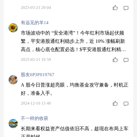
合发起式C$ $汇添富中证新能源汽车产业指数(LO
2025-05-21 20:04
F)A$ $富国军工主题混合A$ $交银启道混合$
有远见的羊14
市场波动中的 “安全港湾”！今年红利市场起伏频
繁，平安港股通红利稳步上升，近 10% 涨幅刷新
高点，核心底仓配置必选！$平安港股通红利精选
混合发起式C$ $前海开源沪港深优势精选混合A$
2025-05-21 19:59
$景顺长城产业趋势混合A$ $嘉实沪港深精选股票$
股友6P3F019767
A 股今日普涨超亮眼，均衡基金攻守兼备，时机正
好，准备入手。
2024-12-10 15:40
不一样的收获
长期来看权益资产估值依旧不高，趁现在布局上车
正是时候。