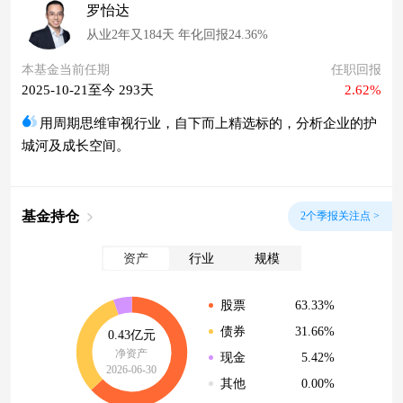
罗怡达
从业2年又184天 年化回报24.36%
本基金当前任期
任职回报
2025-10-21至今 293天
2.62%
用周期思维审视行业，自下而上精选标的，分析企业的护
城河及成长空间。
基金持仓
2个季报关注点 >
资产
行业
规模
63.33%
股票
31.66%
债券
0.43亿元
净资产
5.42%
现金
2026-06-30
0.00%
其他