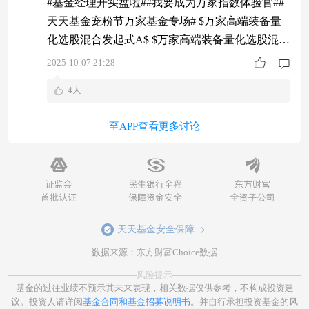
#基金经理开实盘啦##我要成为万家指数体验官##
天天基金宠粉节万家基金专场# $万家高端装备量
化选股混合发起式A$ $万家高端装备量化选股混合
发起式C$ $万家创业板指数增强A$ $万家中证1000
2025-10-07 21:28
指数增强A$ 首先，我非常支持本次天天基金网
4人
的“基金经理开实盘”活动，由基金经理带路，有专
家的支持保障，能够让我们这些在市场震荡中茫然
至APP查看更多讨论
无措的散户投资者们安心很多。而且尹航经理
在“高端装备定投计划”组合持
天天基金安全保障
数据来源：东方财富Choice数据
风险提示
基金的过往业绩不预示其未来表现，相关数据仅供参考，不构成投资建
议。投资人请详阅
基金合同和基金招募说明书
。并自行承担投资基金的风