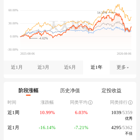
54.31%
-4.62%
近1月
近3月
近6月
近1年
更多
阶段涨幅
历史净值
定投收益
时间
涨跌幅
同类平均
同类排行
近1周
10.99%
6.03%
1039
/5359
优秀
近1月
-16.14%
-7.21%
4295
/5362
不佳