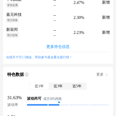
2.47%
新增
--
有色金属
嘉元科技
--
2.30%
新增
--
电力设备
新宙邦
--
2.23%
新增
--
电力设备
更多持仓信息
在线开户万2.5佣金，即刻参与基金重仓股行情！
特色数据
更多
近1年
近3年
近5年
31.63%
波动尚可
优于39%同类
波动率