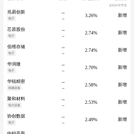
连续持有季度
兆易创新
--
3.26%
新增
--
电子
芯原股份
--
2.74%
新增
--
电子
佰维存储
--
2.74%
新增
--
电子
华润微
--
2.70%
新增
--
电子
华锐精密
--
2.58%
新增
--
机械设备
聚和材料
--
2.53%
新增
--
电力设备
协创数据
--
2.49%
新增
--
电子
中钨高新
--