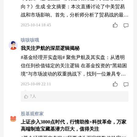
向？》生成 全文摘要：本次直播讨论了中美贸易
战和市场影响。首先，分析师分析了贸易战的最新
动态，指出冲突升级导致全球资本市场波动，双方
2025-10-14 18:45
可能达成妥协。然后，讨论转向工业金属市场，认
为短期因关税承压但长期需求坚挺，特别是新能源
咳咳咳哦
和电子行业将支撑增长。最后，嘉宾探讨了半导体
我关注尹航的深层逻辑揭秘
国产替代的投资机会，建议通过ETF基金分散风险
#基金经理开实盘啦# 聚焦尹航及其实盘：从透明
并布局资源端和科技方向。（149字） 1 中美
信任到价值锚定的关注逻辑 在基金投资的“黑箱困
境”与市场波动的双重挑战下，找到一位兼具专业
实力、坦诚态度与利益绑定意识的基金经理，如同
2025-10-09 22:11
在迷雾中发现灯塔。万家基金量化投资部副总监尹
7人
航及其公开的“高端装备定投计划”实盘，正是以透
明化操作打破信息壁垒，以量化策略构建风险屏
股基观察家
障，以利益共生建立信任纽带，成为我持续深度关
上证步入3800点时代，行情助推+科技革命，万家
注的核心标的。这种关注并非盲目跟风，而是基于
高端制造宝藏基潜力巨大，值得关注