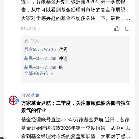
近日，各家基金开始陆续披露2026年第一季度报
告，从中可以看到基金经理对市场的复盘和展望，
大家对于感兴趣的基金不妨多关注一下。最近，我
所管理的多只基金产品也披露了2026年一季报，其
04-23 16:04
中我认为，展望二季度，地缘冲突不确定性仍存，
26人
在市场高波动环境下，兼顾低波防御与独立景气行
股友65v67W5162
:
优秀
业或成为主流资金的配置思路之一。 具体来看，
基民w5867Z3260
:
冲进
回顾一季度，市场整体呈现冲高震荡回调的走势。
基民w5867Z3260
:
服
年初受益于人民币升值和盈利周期复苏预期的影
全部4条评论
万家基金
万家基金尹航：二季度，关注兼顾低波防御与独立
景气的行业
基金经理账号直达>>>@万家基金尹航 近日，各家
基金开始陆续披露2026年第一季度报告，从中可以
看到基金经理对市场的复盘和展望，大家对于感兴