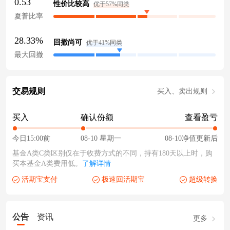
0.53
性价比较高
优于57%同类
夏普比率
28.33%
回撤尚可
优于41%同类
最大回撤
交易规则
买入、卖出规则
买入
确认份额
查看盈亏
今日15:00前
08-10 星期一
08-10净值更新后
基金A类C类区别仅在于收费方式的不同，持有180天以上时，购
买本基金A类费用低。
了解详情
活期宝支付
极速回活期宝
超级转换
公告
资讯
更多