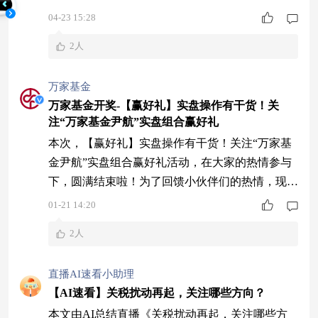
趣的基金不妨多关注一下。最近，我所管理的多只
04-23 15:28
基金产品也披露了2026年一季报，其中我认为，展
2人
望二季度，地缘冲突不确定性仍存，在市场高波动
环境下，兼顾低波防御与独立景气行业或成为主流
万家基金
资金的配置思路之一。 具体来看，回顾一季度，
万家基金开奖-【赢好礼】实盘操作有干货！关
市场整体呈现冲高震荡回调的走势。年初
注“万家基金尹航”实盘组合赢好礼
本次，【赢好礼】实盘操作有干货！关注“万家基
金尹航”实盘组合赢好礼活动，在大家的热情参与
下，圆满结束啦！为了回馈小伙伴们的热情，现公
布本次获奖的用户名单~ 活动详情：【赢好礼】实
01-21 14:20
盘操作有干货！关注“万家基金尹航”实盘组合赢好
2人
礼 $万家高端装备量化选股混合发起式A$ $万家高
端装备量化选股混合发起式C$
直播AI速看小助理
【AI速看】关税扰动再起，关注哪些方向？
本文由AI总结直播《关税扰动再起，关注哪些方