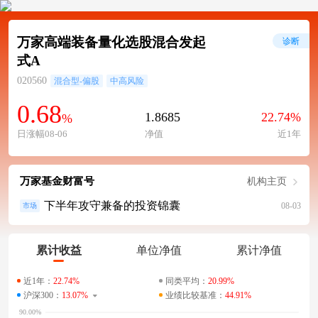
万家高端装备量化选股混合发起
诊断
式A
020560
混合型-偏股
中高风险
0.68
1.8685
22.74%
%
日涨幅08-06
净值
近1年
万家基金财富号
机构主页
下半年攻守兼备的投资锦囊
08-03
市场
累计收益
单位净值
累计净值
近1年：
22.74%
同类平均：
20.99%
沪深300：
13.07%
业绩比较基准：
44.91%