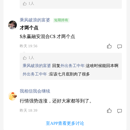
1人
乘风破浪的富婆
短期持有
才两个点
$永赢融安混合C$ 才两个点
昨天 19:56
1人
乘风破浪的富婆
回复
外出务工中年
:
这啥时候能回本啊
外出务工中年
:
应该七月底割肉了很多
我相信我会继续
行情强势连涨，还好大家都等到了。
昨天 18:39
至APP查看更多讨论