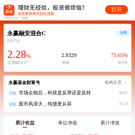
永赢融安混合C
诊断
020758
2.28
2.8329
75.65%
%
日涨幅08-07
净值
近1年
永赢基金财富号
机构主页
市场企稳后，科技是反弹还是反转
08-07
市场
股市风浪大，纯债更从容
07-30
必读
累计收益
单位净值
累计净值