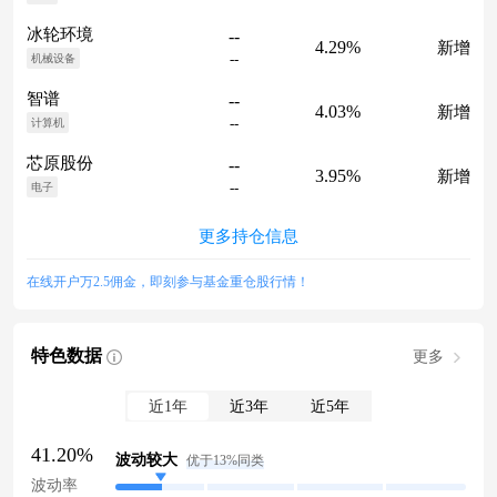
冰轮环境
--
4.29%
新增
--
机械设备
智谱
--
4.03%
新增
--
计算机
芯原股份
--
3.95%
新增
--
电子
更多持仓信息
在线开户万2.5佣金，即刻参与基金重仓股行情！
特色数据
更多
近1年
近3年
近5年
41.20%
波动较大
优于13%同类
波动率