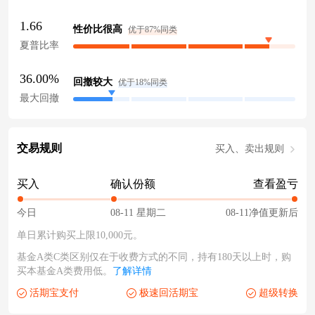
1.66
性价比很高
优于87%同类
夏普比率
36.00%
回撤较大
优于18%同类
最大回撤
交易规则
买入、卖出规则
买入
确认份额
查看盈亏
今日
08-11 星期二
08-11净值更新后
单日累计购买上限10,000元。
基金A类C类区别仅在于收费方式的不同，持有180天以上时，购
买本基金A类费用低。
了解详情
活期宝支付
极速回活期宝
超级转换