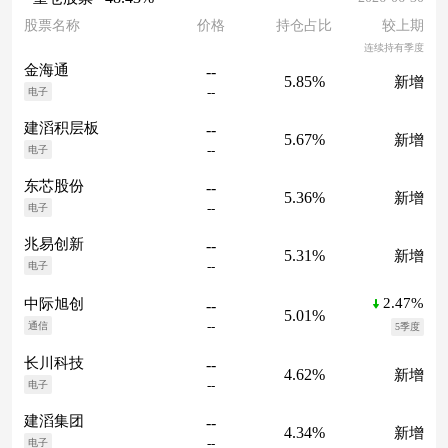
股票名称
价格
持仓占比
较上期
连续持有季度
金海通
--
5.85%
新增
--
电子
建滔积层板
--
5.67%
新增
--
电子
东芯股份
--
5.36%
新增
--
电子
兆易创新
--
5.31%
新增
--
电子
2.47%
中际旭创
--
5.01%
--
通信
5季度
长川科技
--
4.62%
新增
--
电子
建滔集团
--
4.34%
新增
--
电子