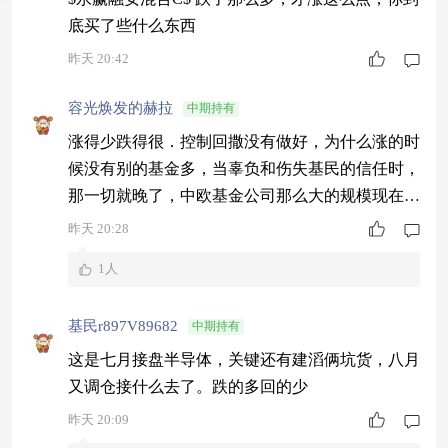
底买了些什么东西
昨天 20:42
容光焕发的赫拉
中期持有
涨得少跌得很．控制回撒没有做好，为什么涨的时
候没有别的基金多，当辜负和伤失基民的信任时，
那一切就晚了，中欧基金公司那么大的规模现在变
小了多是有原因的
昨天 20:28
1人
基民r897V89682
中期持有
这是七月接盘半导体，关键还有建滔俩坑货，八月
又调仓接什么去了。跌的多回的少
昨天 20:09