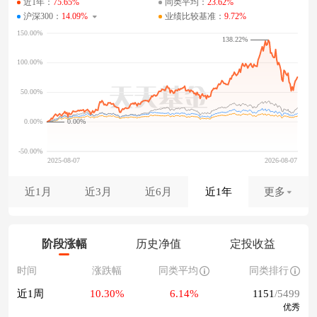
近1年：
75.65%
同类平均：
23.62%
沪深300：
14.09%
业绩比较基准：
9.72%
138.22%
0.00%
近1月
近3月
近6月
近1年
更多
阶段涨幅
历史净值
定投收益
时间
涨跌幅
同类平均
同类排行
近1周
10.30%
6.14%
1151
/5499
优秀