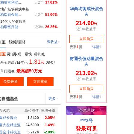
柏瑞富利混...
近2年
37.01%
融地产板块稀缺牛基
柏瑞新金融...
近2年
51.00%
14亿人的健康事
柏瑞医疗健...
近3年
26.25%
期宝
稳健理财
查收益>
期宝
灵活取现，最快1秒到账
1.31
%
基金最高7日年化
08-07
最高超50万元
取单日限额
免费开通
立即充值
的自选基金
更多>
金名称
单位净值
日增长率
夏成长混合
1.3420
2.05%
夏大盘精选混
24.5090
1.49%
国全球科技互
5.2174
-2.89%