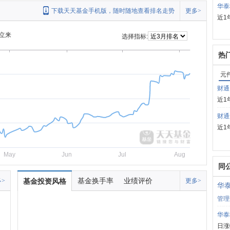
华泰
下载天天基金手机版，随时随地查看排名走势
更多>
近1
立来
选择指标:
热
元
财通
近1
财通
近1
May
Jun
Jul
Aug
同
基金换手率
业绩评价
>
基金投资风格
更多>
华
管理
华泰
日涨