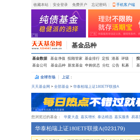
收藏本站
|
安全登录
|
免费开户
忘记密码
|
手机客户端
基金品种
基金数据
基金净值
投顾管家
基金排行
定投
港基
评级
投
基金公司
基金品种
新发基金
申购状态
分红
公告
私募
基
全球市场
上证
：
天天基金网
>
全部基金
>
华泰柏瑞上证180ETF联接A
您浏览过的基金：
华夏大盘
嘉实增长
泰达精选
嘉实服务
易基
华泰柏瑞上证180ETF联接A
(
023179
)