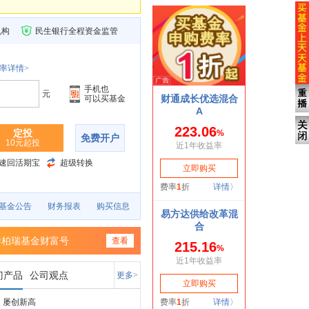
机构
民生银行全程资金监管
率详情>
手机也
元
可以买基金
定投
免费开户
10元起投
速回活期宝
超级转换
基金公告
财务报表
购买信息
泰柏瑞基金财富号
查看
门产品
公司观点
更多>
 屡创新高