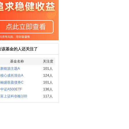
注该基金的人还关注了
基金名称
关注度
新能源主题A
101人
实核心成长混合A
124人
联融盛双盈债券C
101人
中证A500ETF
136人
富上证科创板100
117人