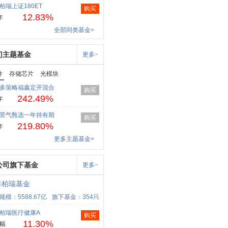
柏瑞上证180ET
购买
12.83%
年
全部同类基金>
门主题基金
更多>
件
存储芯片
光模块
多策略福鑫定开混合
购买
242.49%
年
景气甄选一年持有期
购买
219.80%
年
更多主题基金>
公司旗下基金
更多>
泰柏瑞基金
规模：5588.67亿
旗下基金：354只
柏瑞医疗健康A
购买
11.30%
幅