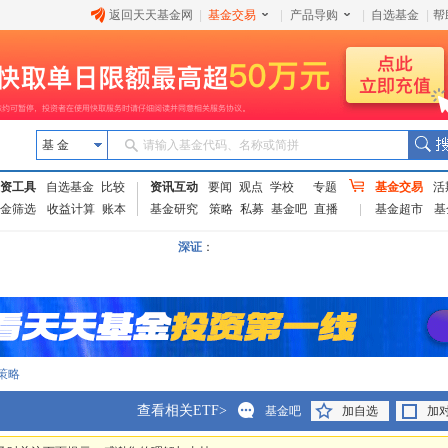
返回天天基金网
|
基金交易
|
产品导购
|
自选基金
|
帮
基 金
请输入基金代码、名称或简拼
资工具
自选基金
比较
资讯互动
要闻
观点
学校
专题
基金交易
活
金筛选
收益计算
账本
基金研究
策略
私募
基金吧
直播
基金超市
基
深证
：
策略
查看相关ETF>
基金吧
加自选
加