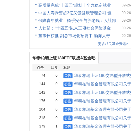
高质量完成“十四五”规划丨全力稳定就业
09-26
中国人寿斥资超3亿又设健康管理公司 也
09-26
保障青年就业、骑手安全与养老钱：人社部
09-26
人社部：“十四五”以来三项社会保险基金
09-26
董事长获批 副总市场化招聘中 渤海人寿
09-26
更多相关基金资讯>
华泰柏瑞上证180ETF联接A基金吧
点击
回复
标题
华泰柏瑞上证180交易型开放
74
0
公告
华泰柏瑞基金管理有限公司关于
144
0
公告
华泰柏瑞上证180交易型开放
142
0
公告
华泰柏瑞基金管理有限公司关
176
0
公告
华泰柏瑞基金管理有限公司关
204
0
公告
华泰柏瑞基金管理有限公司关
218
0
公告
华泰柏瑞基金管理有限公司关
379
1
公告