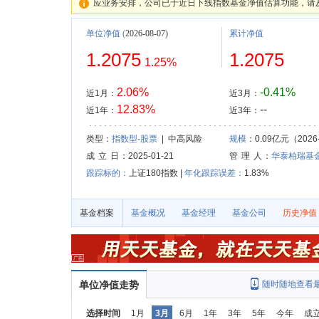
应业务安排，公司已于近日下线指数基金净值估算功能，请
单位净值
(
2026-08-07)
累计净值
1.2075
1.2075
1.25%
2.06%
-0.41%
近1月：
近3月：
12.83%
--
近1年：
近3年：
类型：
指数型-股票
| 中高风险
规模
：0.09亿元（2026-
成 立 日
：2025-01-21
管 理 人
：
华泰柏瑞基
跟踪标的：
上证180指数 |
年化跟踪误差：
1.83%
基金档案
基金概况
基金经理
基金公司
历史净值
单位净值走势
随时随地查看
选择时间
1月
3月
6月
1年
3年
5年
今年
成