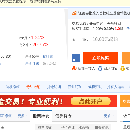
及时关注页面提示，感谢您的理解与支持。
证监会批准的首批独立基金销售
交易状态：
开放申购
开放赎回
购买手续费：
1.00%
0.10%
1.0
折
费
1.34%
近6月：
金
额：
20.75%
成立来：
06-30）
基金经理：
柳叶青
立即购买
金
基金评级
：
暂无评级
活期宝转入
回活期宝
极
阶段涨幅
分红送配
持仓明细
行业配置
规模变动
持有人结构
华
债券持仓
热
最新净值
更多>
股票持仓
更多 >
董辰
股票名称
持仓占比
涨跌幅
相关资讯
立来