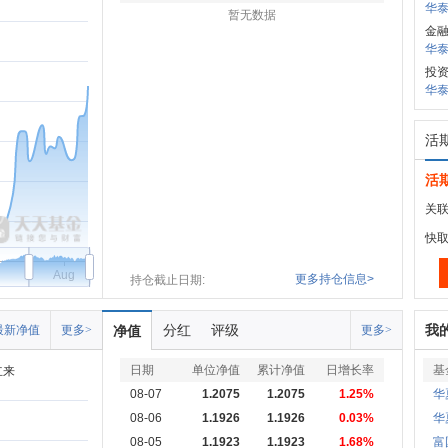
华泰
暂无数据
金
华泰
投资
华泰
活
活
关联
快
Aug
更多持仓信息>
持仓截止日期:
分红
评级
我
最新净值
更多>
净值
更多>
日期
单位净值
累计净值
日增长率
基
立来
08-07
1.2075
1.2075
1.25%
华
08-06
1.1926
1.1926
0.03%
华
08-05
1.1923
1.1923
1.68%
富