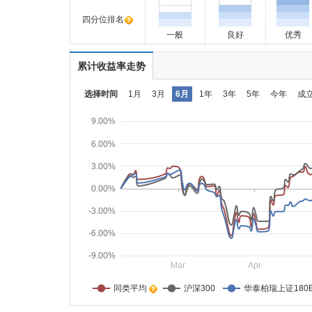
四分位排名
一般
良好
优秀
累计收益率走势
选择时间
1月
3月
6月
1年
3年
5年
今年
成
9.00%
6.00%
3.00%
0.00%
-3.00%
-6.00%
-9.00%
Mar
Apr
同类平均    
沪深300
华泰柏瑞上证180