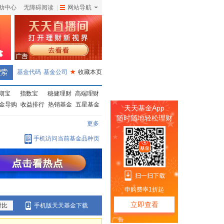
助中心
无障碍阅读
|
网站导航
|
基金代码
基金公司
★
收藏本页
期宝
指数宝
稳健理财
高端理财
金导购
收益排行
热销基金
五星基金
更多
手机访问当前基金品种页
对比
手机版天天基金下载