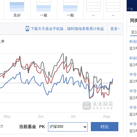
良好
一般
一般
--
--
同
下载天天基金手机版，随时随地查看累计收益
更多>
近
立来
科创
近1
科创
近1
半导
近1
半导
近1
半导
近1
May
Jun
Jul
Aug
半导
当前基金
PK
对比
ET
近1