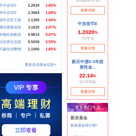
方中证500
2.2629
1.85%
华中证500
2.3664
1.89%
国中证军工指
1.1260
1.44%
通内需驱动混
3.1620
2.07%
华领先策略混
0.9814
0.07%
信优质生活混
0.5058
5.55%
万菱信消费增
1.1060
1.65%
更多自选基金信息>