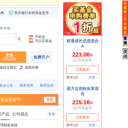
机构
民生银行全程资金监管
率详情>
手机也
元
可以买基金
定投
免费开户
10元起投
速回活期宝
超级转换
基金公告
财务报表
购买信息
家基金财富号
查看
门产品
公司观点
更多>
金理财新选择