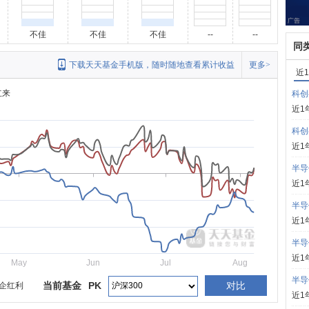
不佳
不佳
不佳
--
--
同
下载天天基金手机版，随时随地查看累计收益
更多>
近
立来
科创
近1
科创
近1
半导
近1
半导
近1
半导
近1
May
Jun
Jul
Aug
半导
当前基金
PK
对比
企红利
近1