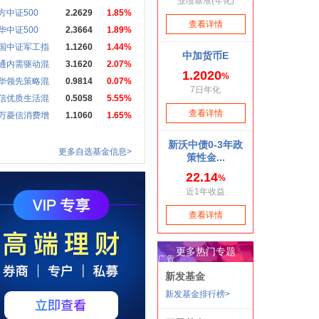
方中证500
2.2629
1.85%
华中证500
2.3664
1.89%
国中证军工指
1.1260
1.44%
通内需驱动混
3.1620
2.07%
华领先策略混
0.9814
0.07%
信优质生活混
0.5058
5.55%
万菱信消费增
1.1060
1.65%
更多自选基金信息>