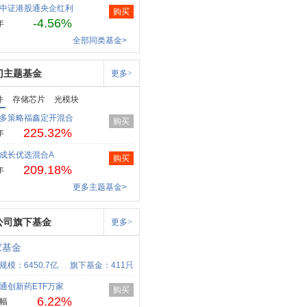
中证港股通央企红利
购买
-4.56%
年
全部同类基金>
门主题基金
更多>
件
存储芯片
光模块
多策略福鑫定开混合
购买
225.32%
年
成长优选混合A
购买
209.18%
年
更多主题基金>
公司旗下基金
更多>
家基金
规模：6450.7亿
旗下基金：411只
通创新药ETF万家
购买
6.22%
幅