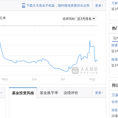
万家
下载天天基金手机版，随时随地查看排名走势
更多>
近1
立来
选择指标:
热
元
财通
近1
财通
近1
May
Jun
Jul
Aug
同
基金换手率
业绩评价
>
基金投资风格
更多>
万
管理
港股
日涨