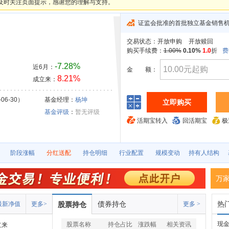
及时关注页面提示，感谢您的理解与支持。
证监会批准的首批独立基金销售
交易状态：
开放申购
开放赎回
购买手续费：
1.00%
0.10%
1.0
折
费
-7.28%
近6月：
金
额：
8.21%
成立来：
06-30）
基金经理：
杨坤
立即购买
基金评级
：
暂无评级
活期宝转入
回活期宝
极
阶段涨幅
分红送配
持仓明细
行业配置
规模变动
持有人结构
万
债券持仓
热
最新净值
更多>
股票持仓
更多 >
现
股票名称
持仓占比
涨跌幅
相关资讯
立来