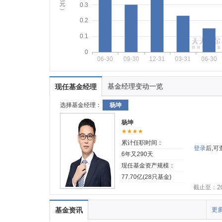
元
0.3
︶
0.2
0.1
0
06-30
09-30
12-31
03-31
06-30
基金经理变动一览
现任基金经理
选择基金经理：
杨坤
杨坤
★★★★
累计任职时间：
登录
后,
6年又290天
现任基金资产规模：
77.70亿(28只基金)
截止至：202
基金资讯
更多