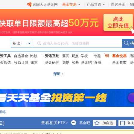
返回天天基金网
|
基金交易
|
产品导购
|
自选基金
|
帮
基 金
请输入基金代码、名称或简拼
资工具
自选基金
比较
资讯互动
要闻
观点
学校
专题
基金交易
活
金筛选
收益计算
账本
基金研究
策略
私募
基金吧
直播
基金超市
基
深证
：
策略
2
)
查看相关ETF>
基金吧
加自选
加