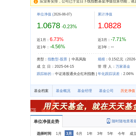
应业务安排，公司已于近日下线指数基金净值估算功能，请
单位净值
(
2026-08-07)
累计净值
1.0678
1.0828
-0.23%
6.73%
-7.71%
近1月：
近3月：
-4.56%
--
近1年：
近3年：
类型：
指数型-股票
| 中高风险
规模
：0.15亿元（2026-
成 立 日
：2025-04-15
管 理 人
：
万家基金
跟踪标的：
中证港股通央企红利指数 |
年化跟踪误差：
2.06%
基金档案
基金概况
基金经理
基金公司
历史净值
单位净值走势
随时随地查看
选择时间
1月
3月
6月
1年
3年
5年
今年
成