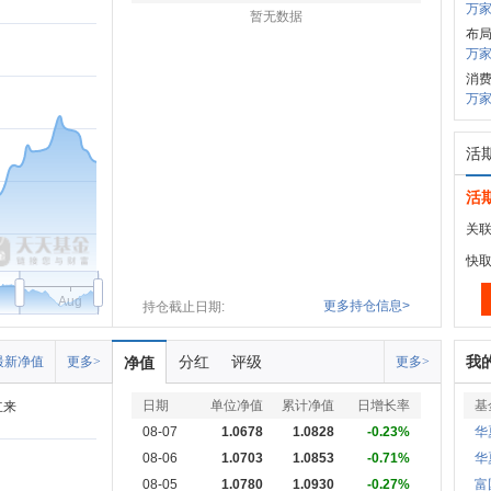
万家
暂无数据
布
万家
消
万
活
活
关联
快
Aug
更多持仓信息>
持仓截止日期:
分红
评级
我
最新净值
更多>
净值
更多>
日期
单位净值
累计净值
日增长率
基
立来
08-07
1.0678
1.0828
-0.23%
华
08-06
1.0703
1.0853
-0.71%
华
08-05
1.0780
1.0930
-0.27%
富