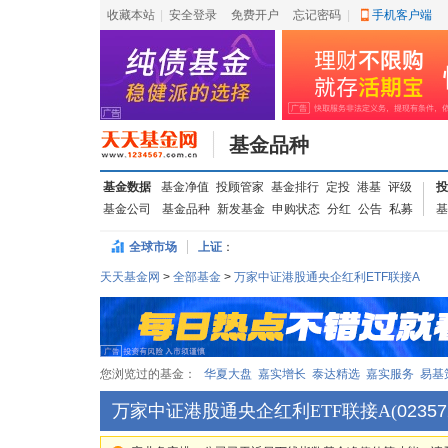
收藏本站
|
安全登录
|
免费开户
忘记密码
|
手机客户端
基金品种
基金数据
基金净值
投顾管家
基金排行
定投
港基
评级
投
基金公司
基金品种
新发基金
申购状态
分红
公告
私募
基
全球市场
上证
：
天天基金网
>
全部基金
>
万家中证港股通央企红利ETF联接A
您浏览过的基金：
华夏大盘
嘉实增长
泰达精选
嘉实服务
易基
万家中证港股通央企红利ETF联接A
(
02357