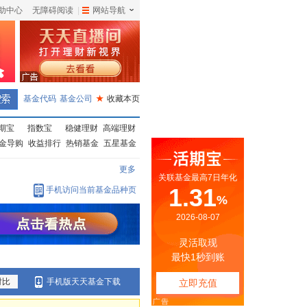
助中心
无障碍阅读
|
网站导航
|
基金代码
基金公司
★
收藏本页
期宝
指数宝
稳健理财
高端理财
金导购
收益排行
热销基金
五星基金
更多
手机访问当前基金品种页
对比
手机版天天基金下载