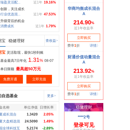
瑞盈灵活配...
近1年
19.16%
局创新，关注成长
行业优选混...
近1年
47.53%
费升级背后的机会
家消费成长
近1年
1.79%
期宝
稳健理财
查收益>
期宝
灵活取现，最快1秒到账
1.31
%
基金最高7日年化
08-07
最高超50万元
取单日限额
免费开通
立即充值
的自选基金
更多>
金名称
单位净值
日增长率
夏成长混合
1.3420
2.05%
夏大盘精选混
24.5090
1.49%
国全球科技互
5.2174
-2.89%