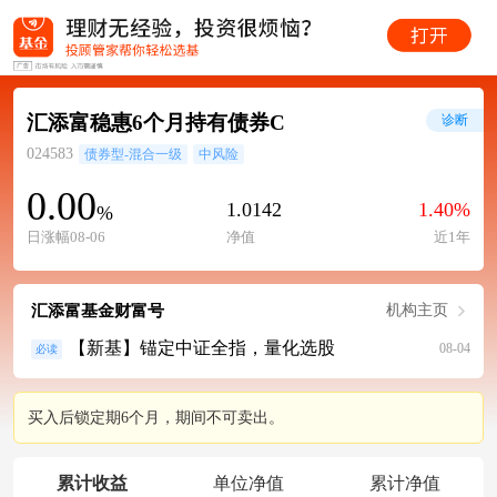
汇添富稳惠6个月持有债券C
诊断
024583
债券型-混合一级
中风险
0.00
1.0142
1.40%
%
日涨幅08-06
净值
近1年
汇添富基金财富号
机构主页
【新基】锚定中证全指，量化选股
08-04
必读
买入后锁定期6个月，期间不可卖出。
累计收益
单位净值
累计净值