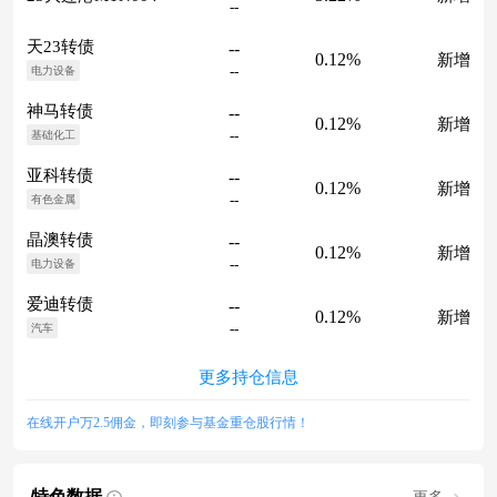
--
天23转债
--
0.12%
新增
--
电力设备
神马转债
--
0.12%
新增
--
基础化工
亚科转债
--
0.12%
新增
--
有色金属
晶澳转债
--
0.12%
新增
--
电力设备
爱迪转债
--
0.12%
新增
--
汽车
更多持仓信息
在线开户万2.5佣金，即刻参与基金重仓股行情！
特色数据