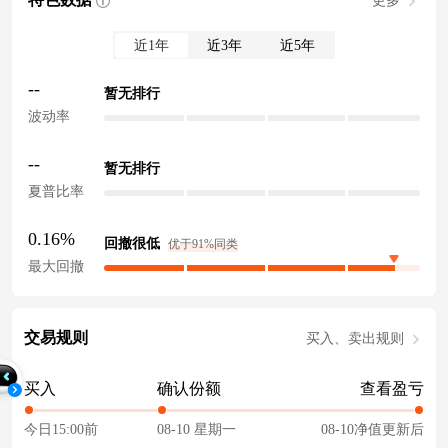
更多
近1年
近3年
近5年
--
暂无排行
波动率
--
暂无排行
夏普比率
0.16%
回撤很低
优于91%同类
最大回撤
交易规则
买入、卖出规则
买入
确认份额
查看盈亏
今日15:00前
08-10 星期一
08-10净值更新后