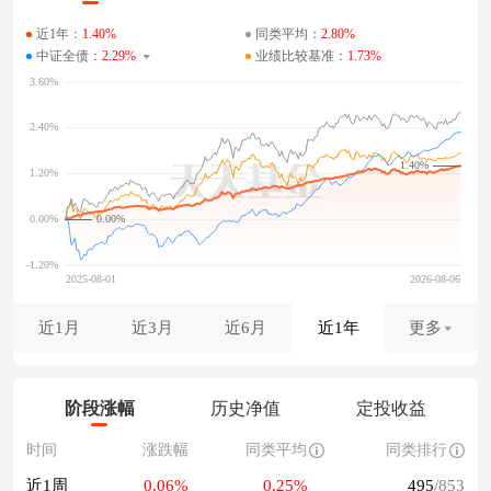
近1年：
1.40%
同类平均：
2.80%
中证全债：
2.29%
业绩比较基准：
1.73%
1.40%
0.00%
近1月
近3月
近6月
近1年
更多
阶段涨幅
历史净值
定投收益
时间
涨跌幅
同类平均
同类排行
近1周
0.06%
0.25%
495
/853