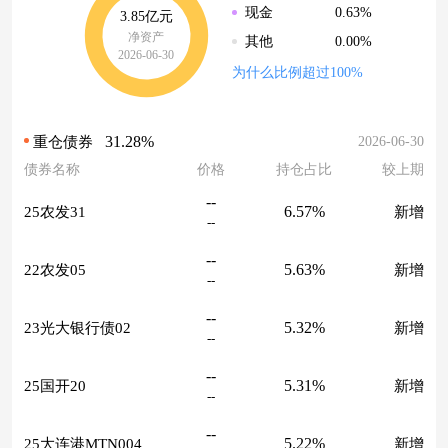
0.63%
现金
3.85亿元
净资产
0.00%
其他
2026-06-30
为什么比例超过100%
31.28%
2026-06-30
重仓债券
债券名称
价格
持仓占比
较上期
--
6.57%
25农发31
新增
--
--
5.63%
22农发05
新增
--
--
5.32%
23光大银行债02
新增
--
--
5.31%
25国开20
新增
--
--
5.22%
25大连港MTN004
新增