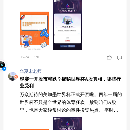
域，其实也一个观察指标和肯德基有关，它就是
——肯德基指数。 所谓肯德基指数，简单来说，
就是肯德基每季度公布的平均客单价变化。因为它
门店覆盖广、消费频次高、客群也比较大众，所以
某种程度上，它能成为观察居民消费意愿和价格变
化的一个微观窗口。 根据公开数据，2025年，肯
06-24 11:20
华夏宋老师
球赛一开股市就跌？揭秘世界杯A股真相，哪些行
业受利
万众期待的美加墨世界杯正式开赛啦。四年一届的
世界杯不只是全世界的体育狂欢，放到咱们A股
里，也是大家经常讨论的事件投资热点。 平时市
场里一直流传着一个说法，就是“世界杯魔咒”，都
说球赛一开，A股多半行情走弱、交易量缩水。那