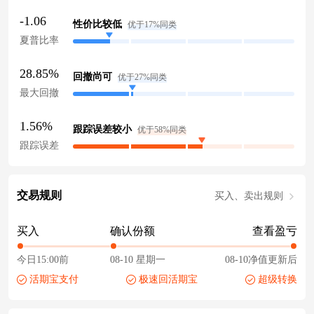
-1.06
性价比较低
优于17%同类
夏普比率
28.85%
回撤尚可
优于27%同类
最大回撤
1.56%
跟踪误差较小
优于58%同类
跟踪误差
交易规则
买入、卖出规则
买入
确认份额
查看盈亏
今日15:00前
08-10 星期一
08-10净值更新后
活期宝支付
极速回活期宝
超级转换