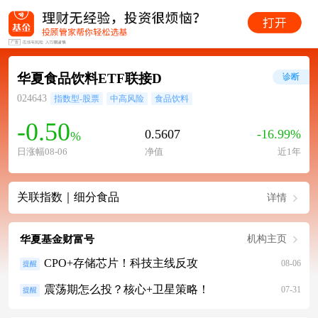
华夏食品饮料ETF联接D
诊断
024643
指数型-股票
中高风险
食品饮料
-0.50
0.5607
-16.99%
%
日涨幅08-06
净值
近1年
关联指数｜细分食品
详情
华夏基金财富号
机构主页
CPO+存储芯片！科技主线反攻
08-06
提醒
震荡期怎么投？核心+卫星策略！
07-31
提醒