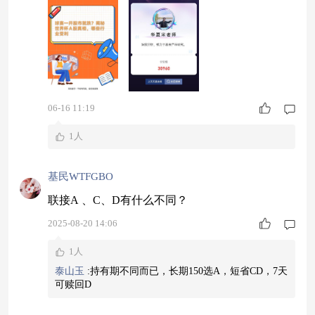
这个魔咒到底是真的市场规律，还是大家随口传出
来的玄学说法？今天宋老师就带大家拆开数据好好
聊一聊。 先看实打实的历史数据，世界杯本身和A
股公司基本面其实扯不上直接关系，但过去三十
年，
06-16 11:19
1人
基民WTFGBO
联接A 、C、D有什么不同？
2025-08-20 14:06
1人
泰山玉
:
持有期不同而已，长期150选A，短省CD，7天
可赎回D