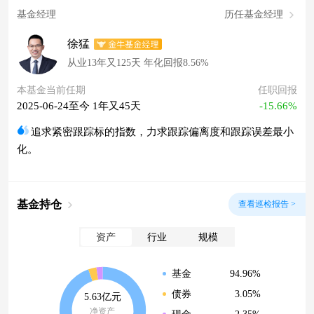
基金经理
历任基金经理
徐猛
从业13年又125天 年化回报8.56%
本基金当前任期
任职回报
2025-06-24至今 1年又45天
-15.66%
追求紧密跟踪标的指数，力求跟踪偏离度和跟踪误差最小
化。
基金持仓
查看巡检报告 >
资产
行业
规模
94.96%
基金
3.05%
债券
5.63亿元
净资产