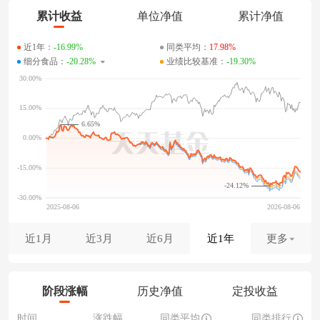
累计收益
单位净值
累计净值
近1年：
-16.99%
同类平均：
17.98%
细分食品：
-20.28%
业绩比较基准：
-19.30%
6.65%
-24.12%
近1月
近3月
近6月
近1年
更多
阶段涨幅
历史净值
定投收益
时间
涨跌幅
同类平均
同类排行