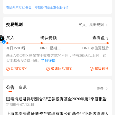
在线开户万2.5佣金，即刻参与基金重仓股行情！
交易规则
买入、卖出规则
买入
确认份额
查看盈亏
今日15:00后
08-11 星期二
08-11净值更新后
基金A类C类区别仅在于收费方式的不同，持有365天以上时，购
买本基金A类费用低。
了解详情
活期宝支付
极速回活期宝
超级转换
公告
资讯
更多
国泰海通君得明混合型证券投资基金2026年第2季度报告
定期报告 07月21日
上海国泰海通证券资产管理有限公司基金行业高级管理人