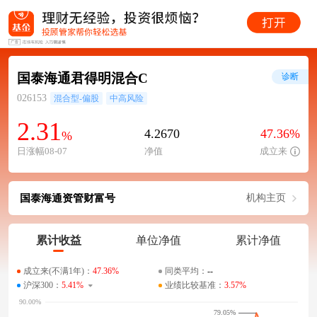
国泰海通君得明混合C
诊断
026153
混合型-偏股
中高风险
2.31
4.2670
47.36%
%
日涨幅08-07
净值
成立来
国泰海通资管财富号
机构主页
累计收益
单位净值
累计净值
成立来(不满1年)：
47.36%
同类平均：
--
沪深300：
5.41%
业绩比较基准：
3.57%
79.05%