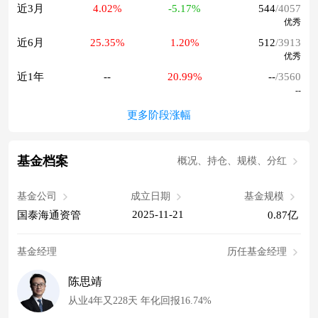
近3月
4.02%
-5.17%
544
/4057
优秀
近6月
25.35%
1.20%
512
/3913
优秀
近1年
--
20.99%
--
/3560
--
更多阶段涨幅
基金档案
概况、持仓、规模、分红
基金公司
成立日期
基金规模
2025-11-21
国泰海通资管
0.87亿
基金经理
历任基金经理
陈思靖
从业4年又228天 年化回报16.74%